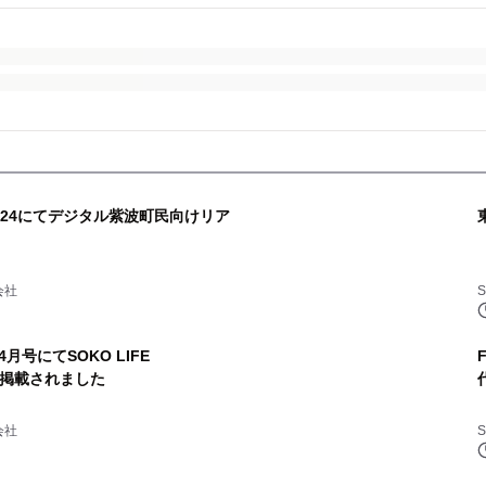
024にてデジタル紫波町民向けリア
会社
S
号にてSOKO LIFE
が掲載されました
会社
S