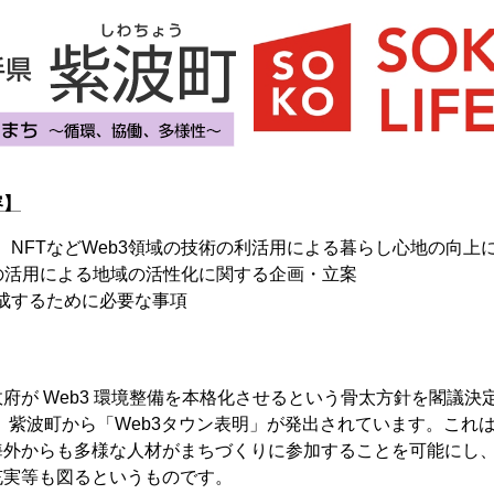
容】
ーン、NFTなどWeb3領域の技術の利活用による暮らし心地の向上
技術の活用による地域の活性化に関する企画・立案
を達成するために必要な事項
府が Web3 環境整備を本格化させるという骨太方針を閣議決
には、紫波町から「Web3タウン表明」が発出されています。これは
海外からも多様な人材がまちづくりに参加することを可能にし
充実等も図るというものです。