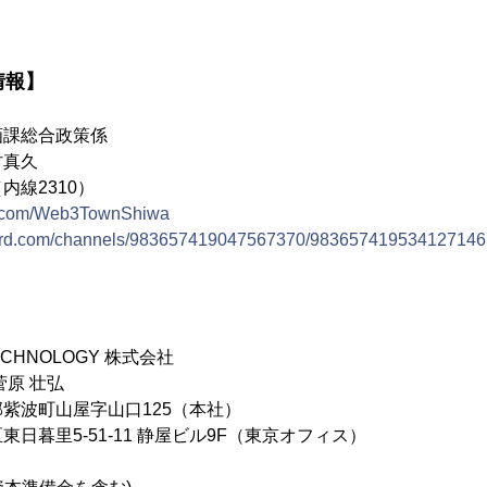
情報】
画課総合政策係
村真久
1（内線2310）
ter.com/Web3TownShiwa
scord.com/channels/983657419047567370/983657419534127146
TECHNOLOGY 株式会社
菅原 壮弘
紫波町山屋字山口125（本社）
5-51-11 静屋ビル9F（東京オフィス）