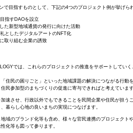
ウンで目指すものとして、下記の4つのプロジェクト例が挙げら
を目指すDAOを設立
活用した新型地域通貨の発行に向けた活動
返礼としたデジタルアートのNFT化
の推進に取り組む企業の誘致
ECHNOLOGYでは、これらのプロジェクトの推進をサポートして
、「住民の困りごと」といった地域課題の解決につながる行動
、住民参加型のまちづくりの促進に寄与できればと考えていま
を加速させ、行政以外でもできることを民間企業や住民が担う
り、暮らし心地の良いまちの実現につなげます。
、地域のブランド化等も含め、様々な官民連携のプロジェクト
活性化等も図って参ります。