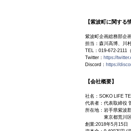
【紫波町に関する
紫波町企画総務部企
担当：森川高博、川
TEL：019-672-211
Twitter：
https://twit
Discord：
https://di
【会社概要】
社名：SOKO LIFE 
代表者：代表取締役 
所在地：岩手県紫波郡
東京都荒川区東日暮里
創業:2018年5月15日