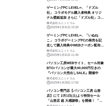
ゲーミングPC LEVEL∞、「ドズル
社」 コラボモデル購入者特典 オリジ
ナル壁紙追加 さらに「ドズル社」コラ
ボPC購入時に使える 5,000円OFF
株式会社ユニットコム
WEBクーポン配布
2025年1月31日 15:30
ゲーミングPC LEVEL∞、「いぬね
こ」 コラボゲーミングPCの発売を記
念して購入特典やWEBクーポン配布
さらに、サイン入りコラボPCが当たる
株式会社ユニットコム
キャンペーン実施
2025年1月31日 11:30
パソコン工房WEBサイト、セール対象
BTOパソコンが最大40,000円引きの
『パソコン大売出しSALE』開催中
株式会社ユニットコム
2025年1月29日 17:50
パソコン専門店【パソコン工房 山形
店】にて 2月1日(土)より特別セール
「山形店 超 大感謝祭」を開催！ 「オ
ススメ即納パソコン」を豊富に取り揃