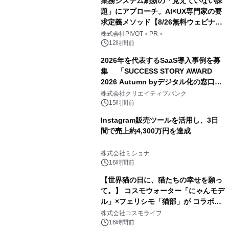
業務システム刷新の「見えていない課
題」にアプローチ。AI×UX専門家の要
求定義メソッド【8/26無料ウェビナ
ー】株式会社PIVOT
株式会社PIVOT＜PR＞
12時間前
2026年を代表するSaaS導入事例を募
集 「SUCCESS STORY AWARD
2026 Autumn byデジタル化の窓口」
開催
株式会社クリエイティブバンク
15時間前
Instagram販売ツールを活用し、3日
間で売上約4,300万円を達成
株式会社ミショナ
16時間前
【世界猫の日に、猫たちの幸せを願っ
て。】 コスモウォーター「にゃんモデ
ル」×フェリシモ「猫部」が コラボキ
ャンペーンを実施
株式会社コスモライフ
16時間前