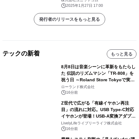
株式会社ユニットコム
え！ 更に「PCパーツ・周辺機器等の
2025年1月27日 17:00
セール商品」を記念プライスにてご奉
仕！
発行者のリリースをもっと見る
テックの新着
もっと見る
8月8日は音楽シーンに革新をもたらし
た 伝説のリズムマシン「TR-808」を
祝う日 ～Roland Store Tokyoで実機
を展示しての 記念キャンペーンを開
ローランド株式会社
催 英国ラジオ「NTS」の 特別プログ
16分前
ラムや、「TR-808」を愛する伝説的
Z世代で広がる「有線イヤホン再注
アーティストを フィーチャーしたアニ
目」の流れに対応。USB Type-C対応
メーションを公開～
イヤホンが登場！USB-A変換アダプタ
ー付きでスマホからパソコンまで幅広
LivelyLifeライブリーライフ株式会社
く活用可能
16分前