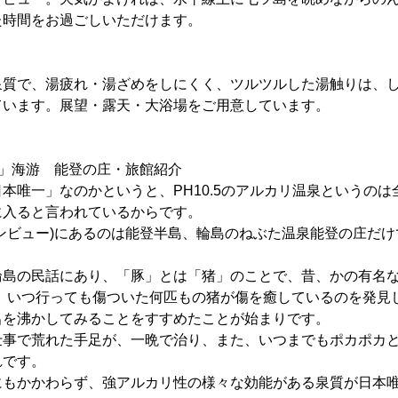
た時間をお過ごしいただけます。
泉質で、湯疲れ・湯ざめをしにくく、ツルツルした湯触りは、
ています。展望・露天・大浴場をご用意しています。
湯」海游 能登の庄・旅館紹介
本唯一」なのかというと、PH10.5のアルカリ温泉というの
に入ると言われているからです。
ンビュー)にあるのは能登半島、輪島のねぶた温泉能登の庄だけ
島の民話にあり、「豚」とは「猪」のことで、昔、かの有名な
に、いつ行っても傷ついた何匹もの猪が傷を癒しているのを発見
呂を沸かしてみることをすすめたことが始まりです。
仕事で荒れた手足が、一晩で治り、また、いつまでもポカポカ
れです。
にもかかわらず、強アルカリ性の様々な効能がある泉質が日本