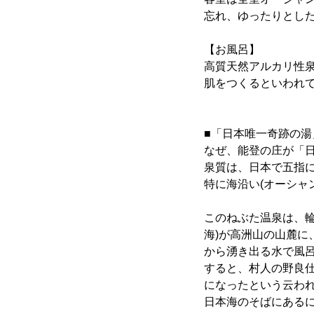
忘れ、ゆったりとし
【お風呂】
高質天然アルカリ性
肌をつくるといわれ
■「日本唯一奇跡の
なぜ、能登の庄が「日
泉質は、日本で五指
特に海沿い(オーシャ
このねぶた温泉は、輪
海)が高洲山の山麓
から湧き出る水で風
すると、村人の野良
になったという云わ
日本海のそばにある