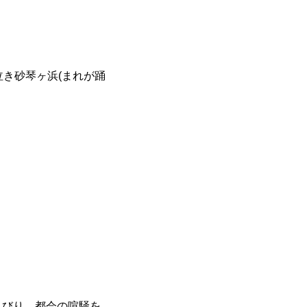
泣き砂琴ヶ浜(まれが踊
んびり。都会の喧騒を