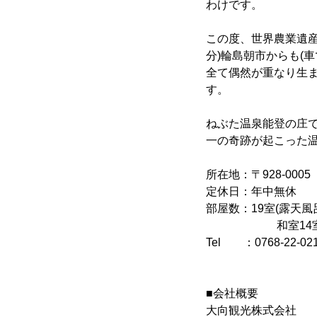
わけです。
この度、世界農業遺産
分)輪島朝市からも(
全て偶然が重なり生
す。
ねぶた温泉能登の庄
一の奇跡が起こった
所在地：〒928-00
定休日：年中無休
部屋数：19室(露天
和室14室
Tel ：0768-22-02
■会社概要
大向観光株式会社