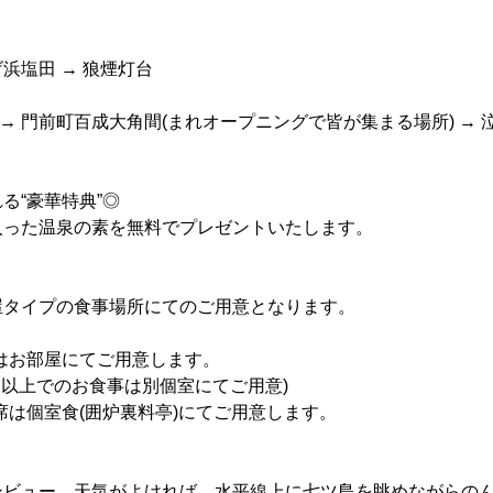
げ浜塩田 → 狼煙灯台
 → 門前町百成大角間(まれオープニングで皆が集まる場所) → 
る“豪華特典”◎
入った温泉の素を無料でプレゼントいたします。
屋タイプの食事場所にてのご用意となります。
はお部屋にてご用意します。
様以上でのお食事は別個室にてご用意)
席は個室食(囲炉裏料亭)にてご用意します。
ンビュー。天気がよければ、水平線上に七ツ島を眺めながらの