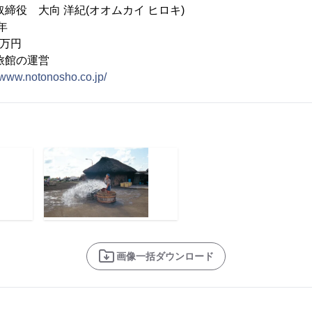
役 大向 洋紀(オオムカイ ヒロキ)
年
0万円
旅館の運営
//www.notonosho.co.jp/
画像一括ダウンロード