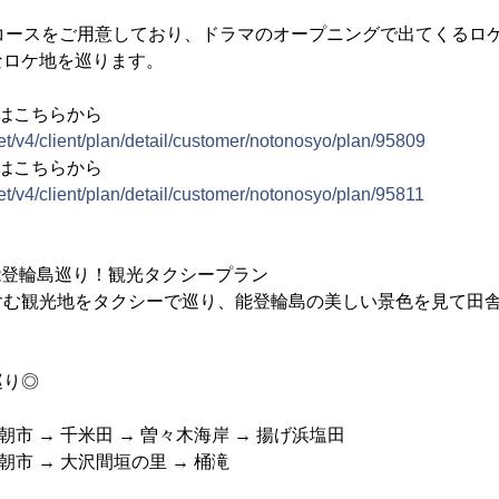
間コースをご用意しており、ドラマのオープニングで出てくるロ
なロケ地を巡ります。
はこちらから
t/v4/client/plan/detail/customer/notonosyo/plan/95809
はこちらから
t/v4/client/plan/detail/customer/notonosyo/plan/95811
能登輪島巡り！観光タクシープラン
含む観光地をタクシーで巡り、能登輪島の美しい景色を見て田
巡り◎
市 → 千米田 → 曽々木海岸 → 揚げ浜塩田
市 → 大沢間垣の里 → 桶滝