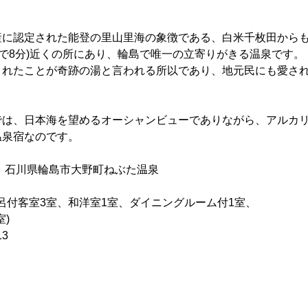
に認定された能登の里山里海の象徴である、白米千枚田からも、
車で8分)近くの所にあり、輪島で唯一の立寄りがきる温泉です。
まれたことが奇跡の湯と言われる所以であり、地元民にも愛さ
では、日本海を望めるオーシャンビューでありながら、アルカ
温泉宿なのです。
05 石川県輪島市大野町ねぶた温泉
風呂付客室3室、和洋室1室、ダイニングルーム付1室、
)
13