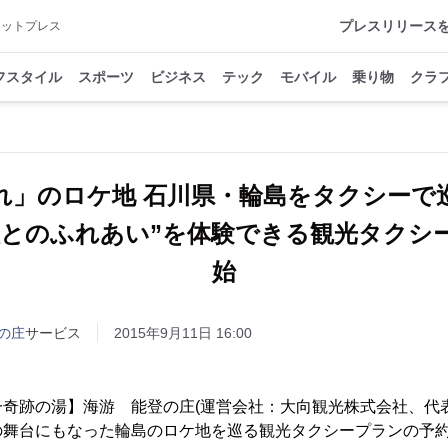
プレスリリース
アットプレス
フスタイル
スポーツ
ビジネス
テック
モバイル
乗り物
クラ
れ」のロケ地 石川県・輪島をタクシーで
人とのふれあい”を体験できる観光タクシ
始
の庄
サービス
2015年9月11日 16:00
奇跡の湯】海游 能登の庄(運営会社：大向観光株式会社、代表
の舞台にもなった輪島のロケ地を巡る観光タクシープランの予