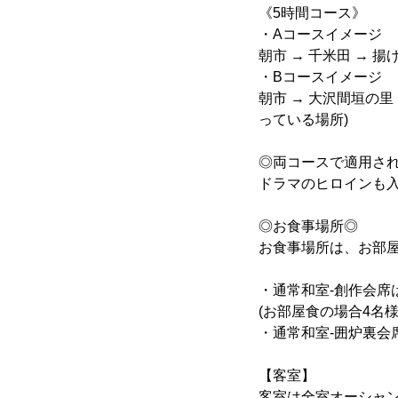
《5時間コース》
・Aコースイメージ
朝市 → 千米田 → 揚
・Bコースイメージ
朝市 → 大沢間垣の里
っている場所)
◎両コースで適用され
ドラマのヒロインも
◎お食事場所◎
お食事場所は、お部
・通常和室-創作会席
(お部屋食の場合4名
・通常和室-囲炉裏会
【客室】
客室は全室オーシャ