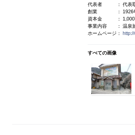
代表者 ： 代表取締
創業 ： 1926
資本金 ： 1,00
事業内容 ： 温泉
ホームページ：
http:
すべての画像