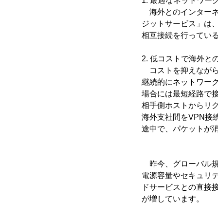
1. 最適なネットワー
海外とのインターネッ
ジットサービス」は、
相互接続を行ってい
2. 低コストで海外
コストを抑えながらも
継続的にネットワー
場合には最短経路で
相手側ホストからリク
海外支社間をVPN接
途中で、パケットが
昨今、グローバル規
電源容量やセキュリ
ドサービスとの直接
が増しています。