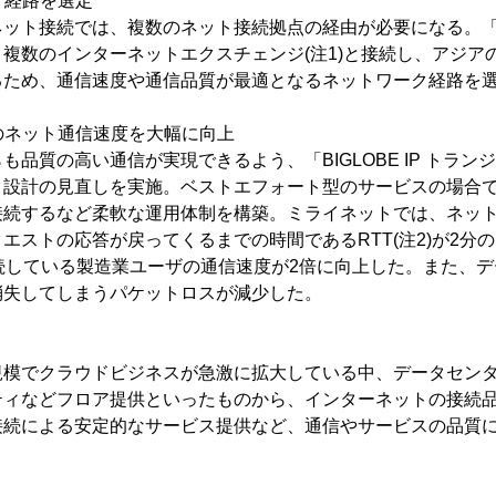
ク経路を選定
ト接続では、複数のネット接続拠点の経由が必要になる。「BIGL
複数のインターネットエクスチェンジ(注1)と接続し、アジアの
るため、通信速度や通信品質が最適となるネットワーク経路を
とのネット通信速度を大幅に向上
品質の高い通信が実現できるよう、「BIGLOBE IP トラン
ク設計の見直しを実施。ベストエフォート型のサービスの場合
接続するなど柔軟な運用体制を構築。ミライネットでは、ネッ
エストの応答が戻ってくるまでの時間であるRTT(注2)が2分
続している製造業ユーザの通信速度が2倍に向上した。また、
消失してしまうパケットロスが減少した。
模でクラウドビジネスが急激に拡大している中、データセンタ
ティなどフロア提供といったものから、インターネットの接続
接続による安定的なサービス提供など、通信やサービスの品質