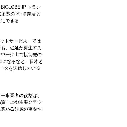
OBE IP トラン
多数のISP事業者と
選定できる。
ジットサービス」では
でも、遅延が発生する
トワーク上で接続先の
の1になるなど、日本と
データを送信している
ー事業者の役割は、
品質向上や主要クラウ
に関わる領域の重要性