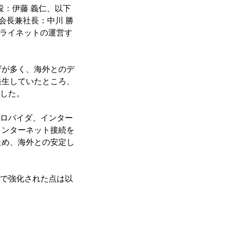
：伊藤 義仁、以下
会長兼社長：中川 勝
、ミライネットの運営す
が多く、海外とのデ
発生していたところ、
ました。
プロバイダ、インター
インターネット接続を
ため、海外との安定し
とで強化された点は以