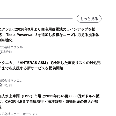
もっと見る
エクソルは2026年9月より住宅用蓄電池のラインアップを拡
充 Tesla Powerwall 3を追加し多様なニーズに応える提案体
制を強化
株式会社エクソル
18分前
マクニカ、「ANTERAS ASM」で検出した重要リスクの対処完
了までを支援する新サービスを提供開始
株式会社マクニカ
18分前
無人水上車両（USV）市場は2035年に45億7,000万米ドルへ拡
大、CAGR 4.9％で自律航行・海洋監視・防衛用途の導入が加
速
株式会社レポートオーシャン