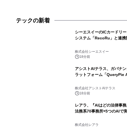
テックの新着
シーエスイーのICカードリーダ
システム「RecoRu」と連携
株式会社シーエスイー
18分前
アシストAIテラス、ガバナン
ラットフォーム「QueryPie
株式会社アシストAIテラス
18分前
レアラ、『AIはどの法律事
法務系70事務所×5つのAI
株式会社レアラ