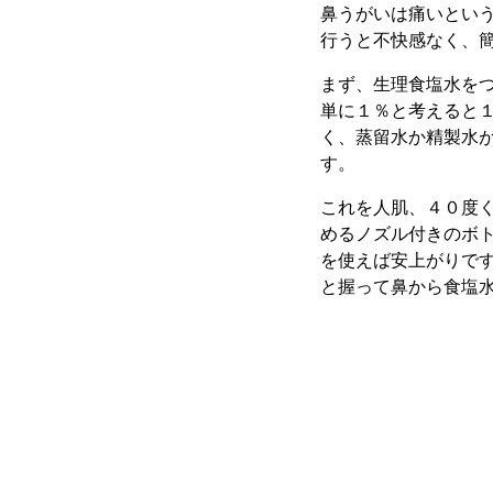
鼻うがいは痛いとい
行うと不快感なく、
まず、生理食塩水を
単に１％と考えると
く、蒸留水か精製水
す。
これを人肌、４０度
めるノズル付きのボ
を使えば安上がりで
と握って鼻から食塩