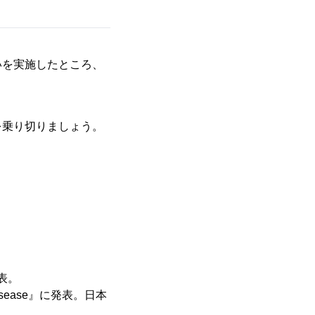
いを実施したところ、
を乗り切りましょう。
表。
isease』に発表。日本