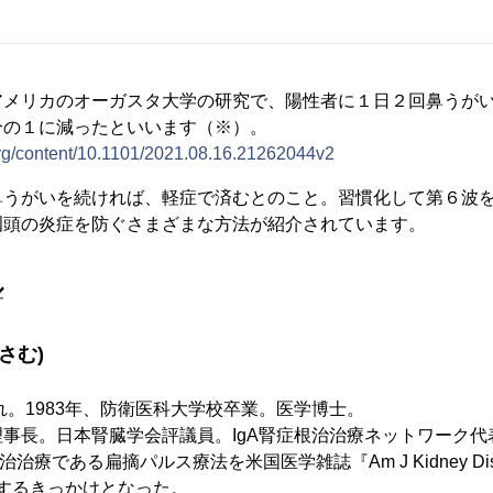
アメリカのオーガスタ大学の研究で、陽性者に１日２回鼻うが
分の１に減ったといいます（※）。
org/content/10.1101/2021.08.16.21262044v2
鼻うがいを続ければ、軽症で済むとのこと。習慣化して第６波
咽頭の炎症を防ぐさまざまな方法が紹介されています。
ル
さむ)
まれ。1983年、防衛医科大学校卒業。医学博士。
事長。日本腎臓学会評議員。IgA腎症根治治療ネットワーク代
根治治療である扁摘パルス療法を米国医学雑誌『Am J Kidney D
変するきっかけとなった。