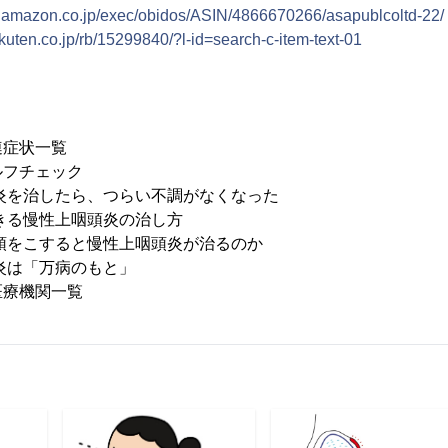
w.amazon.co.jp/exec/obidos/ASIN/4866670266/asapublcoltd-22/
akuten.co.jp/rb/15299840/?l-id=search-c-item-text-01
連症状一覧
ルフチェック
炎を治したら、つらい不調がなくなった
きる慢性上咽頭炎の治し方
頭をこすると慢性上咽頭炎が治るのか
炎は「万病のもと」
医療機関一覧