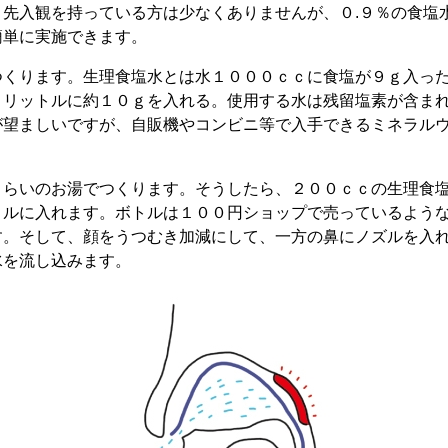
う先入観を持っている方は少なくありませんが、０.９％の食塩
簡単に実施できます。
つくります。生理食塩水とは水１０００ｃｃに食塩が９ｇ入っ
１リットルに約１０ｇを入れる。使用する水は残留塩素が含ま
が望ましいですが、自販機やコンビニ等で入手できるミネラル
くらいのお湯でつくります。そうしたら、２００ｃｃの生理食
トルに入れます。ボトルは１００円ショップで売っているよう
す。そして、顔をうつむき加減にして、一方の鼻にノズルを入
水を流し込みます。