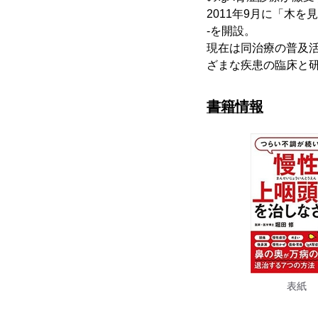
2011年9月に「木
-を開設。
現在は同治療の普及活
ざまな疾患の臨床と
書籍情報
表紙