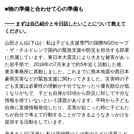
■物の準備と合わせて心の準備も
━━ まずは自己紹介と今日話したいことについて教えて
ください。
山田さん(以下山)：私は子ども支援専門の国際NGOセーブ
・ザ・チルドレンで国内の緊急支援や防災を担当する部署
に所属しています。東日本大震災により大きな被害があっ
た岩手県で、2016年の7月末まで約5年近く活動した後、
東京事務所に異動しました。これまでに熊本地震や西日本
豪雨災害などの緊急支援に関わってきました。災害時の子
ども支援は必要性の理解が十分でなかったり優先順位が低
くなりがちで、子ども自身が日頃から防災に対して十分な
情報を得ていないという課題があります。平時から子ども
自身に直接情報発信したり、災害が起こった時に子どもた
ちが自分で考えて行動することができるようなきっかけを
提供する活動をしています。
舟木さん(以下舟)：私は茨城県つくば市のみどり流星こど