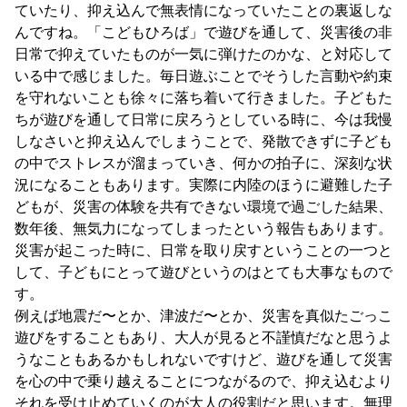
ていたり、抑え込んで無表情になっていたことの裏返しな
んですね。「こどもひろば」で遊びを通して、災害後の非
日常で抑えていたものが一気に弾けたのかな、と対応して
いる中で感じました。毎日遊ぶことでそうした言動や約束
を守れないことも徐々に落ち着いて行きました。子どもた
ちが遊びを通して日常に戻ろうとしている時に、今は我慢
しなさいと抑え込んでしまうことで、発散できずに子ども
の中でストレスが溜まっていき、何かの拍子に、深刻な状
況になることもあります。実際に内陸のほうに避難した子
どもが、災害の体験を共有できない環境で過ごした結果、
数年後、無気力になってしまったという報告もあります。
災害が起こった時に、日常を取り戻すということの一つと
して、子どもにとって遊びというのはとても大事なもので
す。
例えば地震だ〜とか、津波だ〜とか、災害を真似たごっこ
遊びをすることもあり、大人が見ると不謹慎だなと思うよ
うなこともあるかもしれないですけど、遊びを通して災害
を心の中で乗り越えることにつながるので、抑え込むより
それを受け止めていくのが大人の役割だと思います。無理