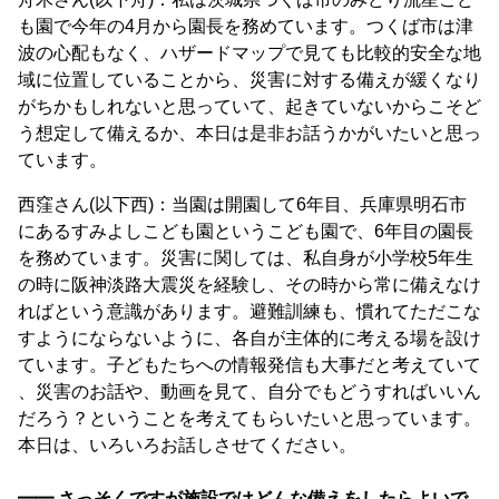
も園で今年の4月から園長を務めています。つくば市は津
波の心配もなく、ハザードマップで見ても比較的安全な地
域に位置していることから、災害に対する備えが緩くなり
がちかもしれないと思っていて、起きていないからこそど
う想定して備えるか、本日は是非お話うかがいたいと思っ
ています。
西窪さん(以下西)：当園は開園して6年目、兵庫県明石市
にあるすみよしこども園というこども園で、6年目の園長
を務めています。災害に関しては、私自身が小学校5年生
の時に阪神淡路大震災を経験し、その時から常に備えなけ
ればという意識があります。避難訓練も、慣れてただこな
すようにならないように、各自が主体的に考える場を設け
ています。子どもたちへの情報発信も大事だと考えていて
、災害のお話や、動画を見て、自分でもどうすればいいん
だろう？ということを考えてもらいたいと思っています。
本日は、いろいろお話しさせてください。
━━ さっそくですが施設ではどんな備えをしたらよいで