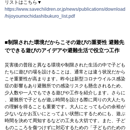
リストはこちら▼
https://www.savechildren.or.jp/news/publications/download
/hijoyoumochidashibukuro_list.pdf
■制限された環境だからこその遊びの重要性 避難先
でできる遊びのアイデアや避難生活で役立つ工作
災害後の普段と異なる環境や制限された生活の中で子ども
たちに遊びの場を設けることは、通常とは違う状況だから
こそ重要性が高まります。昨今は新型コロナウイルス感染
症の影響もあり避難所での感染リスクも懸念されるため、
少人数や一人でもできる遊びや工作を紹介します。さらに
、避難所で子どもが遊ぶ時間を設ける際に周りの大人たち
の理解を得ることも重要です。大人にとっても心の余裕が
少ないなかお互いにとってよい状態にするためにも、遊ぶ
時間を決めて周知するなどの工夫も大切です。また、子ど
ものこころを傷つけずに対応するための「子どものための