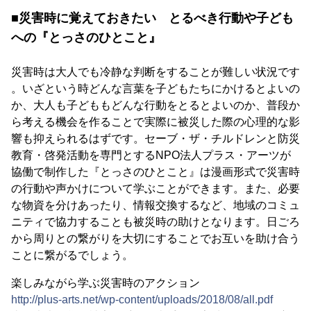
■災害時に覚えておきたい とるべき行動や子ども
への『とっさのひとこと』
災害時は大人でも冷静な判断をすることが難しい状況です
。いざという時どんな言葉を子どもたちにかけるとよいの
か、大人も子どももどんな行動をとるとよいのか、普段か
ら考える機会を作ることで実際に被災した際の心理的な影
響も抑えられるはずです。セーブ・ザ・チルドレンと防災
教育・啓発活動を専門とするNPO法人プラス・アーツが
協働で制作した『とっさのひとこと』は漫画形式で災害時
の行動や声かけについて学ぶことができます。また、必要
な物資を分けあったり、情報交換するなど、地域のコミュ
ニティで協力することも被災時の助けとなります。日ごろ
から周りとの繋がりを大切にすることでお互いを助け合う
ことに繋がるでしょう。
楽しみながら学ぶ災害時のアクション
http://plus-arts.net/wp-content/uploads/2018/08/all.pdf