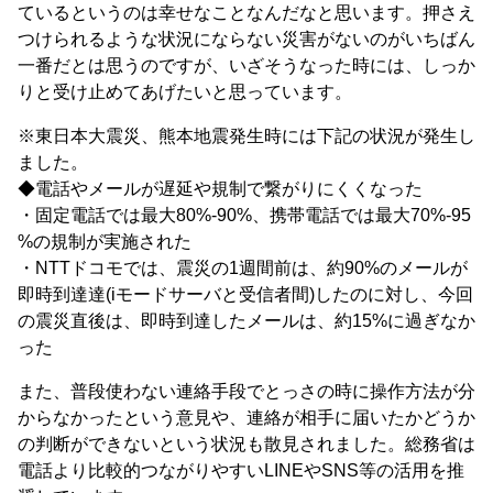
ているというのは幸せなことなんだなと思います。押さえ
つけられるような状況にならない災害がないのがいちばん
一番だとは思うのですが、いざそうなった時には、しっか
りと受け止めてあげたいと思っています。
※東日本大震災、熊本地震発生時には下記の状況が発生し
ました。
◆電話やメールが遅延や規制で繋がりにくくなった
・固定電話では最大80%-90%、携帯電話では最大70%-95
%の規制が実施された
・NTTドコモでは、震災の1週間前は、約90%のメールが
即時到達達(iモードサーバと受信者間)したのに対し、今回
の震災直後は、即時到達したメールは、約15%に過ぎなか
った
また、普段使わない連絡手段でとっさの時に操作方法が分
からなかったという意見や、連絡が相手に届いたかどうか
の判断ができないという状況も散見されました。総務省は
電話より比較的つながりやすいLINEやSNS等の活用を推