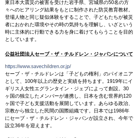
東日本大震災の被害を受けた岩手県、宮城県の50名の方
々へのヒアリング結果をもとに制作された防災教育教材。
登場人物と同じ疑似体験をすることで、子どもたちが被災
者におかれた環境やその時の気持ちを理解し、いざという
時に主体的に行動できる力を身に着けてもらうことを目的
としています。
公益社団法人セーブ・ザ・チルドレン・ジャパンについて
https://www.savechildren.or.jp/
セーブ・ザ・チルドレンは「子どもの権利」のパイオニア
として、100年以上の歴史と実績を持ちます。1919年にイ
ギリス人女性エグランタイン・ジェブによって創設。30
ヶ国の独立したメンバーが連携し、日本を含む世界約120
ヶ国で子ども支援活動を展開しています。あらゆる政治、
宗教から独立した民間の国際組織です。日本では1986年
にセーブ・ザ・チルドレン・ジャパンが設立され、今年で
設立36年を迎えます。