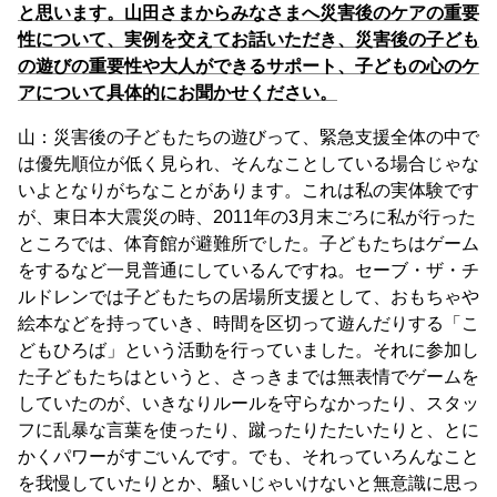
と思います。山田さまからみなさまへ災害後のケアの重要
性について、実例を交えてお話いただき、災害後の子ども
の遊びの重要性や大人ができるサポート、子どもの心のケ
アについて具体的にお聞かせください。
山：災害後の子どもたちの遊びって、緊急支援全体の中で
は優先順位が低く見られ、そんなことしている場合じゃな
いよとなりがちなことがあります。これは私の実体験です
が、東日本大震災の時、2011年の3月末ごろに私が行った
ところでは、体育館が避難所でした。子どもたちはゲーム
をするなど一見普通にしているんですね。セーブ・ザ・チ
ルドレンでは子どもたちの居場所支援として、おもちゃや
絵本などを持っていき、時間を区切って遊んだりする「こ
どもひろば」という活動を行っていました。それに参加し
た子どもたちはというと、さっきまでは無表情でゲームを
していたのが、いきなりルールを守らなかったり、スタッ
フに乱暴な言葉を使ったり、蹴ったりたたいたりと、とに
かくパワーがすごいんです。でも、それっていろんなこと
を我慢していたりとか、騒いじゃいけないと無意識に思っ