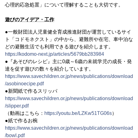
心理的応急処置」について理解することも大切です。
遊びのアイデア・工作
●一般財団法人児童健全育成推進財団が運営しているサイ
ト「コドモネクスト」の中から、避難所や在宅、車中泊な
どの避難生活でも利用できる遊びを紹介します。
https://kodomo-next.jp/articles/5679bb283984
●『あそびのレシピ』主に0歳～6歳の未就学児の成長・発
達を促す遊びの数々を紹介しています。
https://www.savechildren.or.jp/news/publications/download
/asobinoecipe.pdf
●新聞紙で作るスリッパ
https://www.savechildren.or.jp/news/publications/download
/slipper.pdf
（動画はこちら：
https://youtu.be/LZKw51TG06s
）
●紙で作るお椀
https://www.savechildren.or.jp/news/publications/download
/bowl.pdf