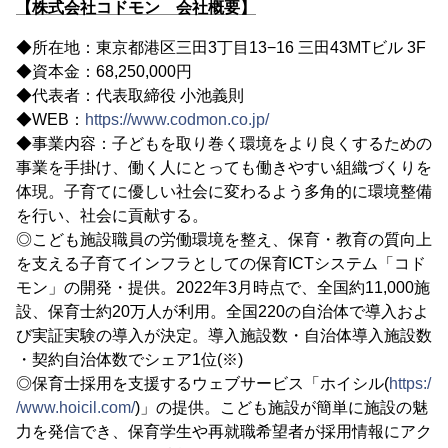
【株式会社コドモン 会社概要】
◆所在地：東京都港区三田3丁目13−16 三田43MTビル 3F
◆資本金：68,250,000円
◆代表者：代表取締役 小池義則
◆WEB：
https://www.codmon.co.jp/
◆事業内容：子どもを取り巻く環境をより良くするための
事業を手掛け、働く人にとっても働きやすい組織づくりを
体現。子育てに優しい社会に変わるよう多角的に環境整備
を行い、社会に貢献する。
◎こども施設職員の労働環境を整え、保育・教育の質向上
を支える子育てインフラとしての保育ICTシステム「コド
モン」の開発・提供。2022年3月時点で、全国約11,000施
設、保育士約20万人が利用。全国220の自治体で導入およ
び実証実験の導入が決定。導入施設数・自治体導入施設数
・契約自治体数でシェア1位(※)
◎保育士採用を支援するウェブサービス「ホイシル(
https:/
/www.hoicil.com/
)」の提供。こども施設が簡単に施設の魅
力を発信でき、保育学生や再就職希望者が採用情報にアク