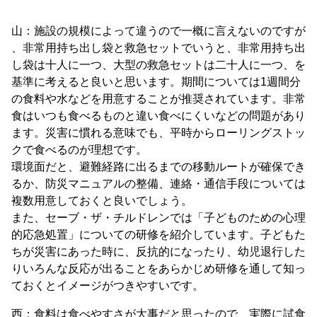
山：施設の規模によって違うので一概に言えないのですが
、非常用持ち出し袋と救急セットでいうと、非常用持ち出
し袋は十人に一つ、大型の救急セットは二十人に一つ、を
基準に考えると良いと思います。期間については1週間分
の食料や水などを用意することが推奨されています。非常
食はいつも食べるものと違い食べにくいなどの問題があり
ます。災害に慣れる意味でも、平時からローリングストッ
クで食べるのが理想です。
環境面だと、避難経路に出るまでの移動ルートが確保でき
るか、防災マニュアルの整備、連絡・通信手段については
複数用意しておくと良いでしょう。
また、セーブ・ザ・チルドレンでは「子どものための心理
的応急処置」についての研修を紹介しています。子どもた
ちが災害にあった時に、反抗的になったり、幼児退行した
りいろんな反応が出ることをあらかじめ研修を通して知っ
ておくとイメージがつきやすいです。
西：食料は食べやすさが大事だと思ったので、実際に試食