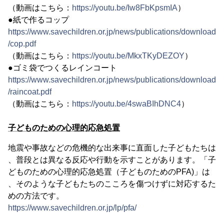
（動画はこちら：
https://youtu.be/Iw8FbKpsmIA
）
●紙で作るコップ
https://www.savechildren.or.jp/news/publications/download
/cop.pdf
（動画はこちら：
https://youtu.be/MkxTKyDEZOY
）
●ゴミ袋でつくるレインコート
https://www.savechildren.or.jp/news/publications/download
/raincoat.pdf
（動画はこちら：
https://youtu.be/4swaBIhDNC4
）
子どものための心理的応急処置
地震や事故などの危機的な出来事に直面した子どもたちは
、普段とは異なる反応や行動を示すことがあります。「子
どものための心理的応急処置（子どものためのPFA)」は
、そのような子どもたちのこころを傷つけずに対応するた
めの方法です。
https://www.savechildren.or.jp/lp/pfa/