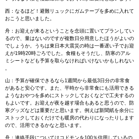
西：なるほど！避難リュックにガムテープを多めに入れて
おこうと思いました。
舟：お迎えが来るということを念頭に置いてプランしてい
るので、量はないのですが複数日分用意したほうがよいの
でしょうか。うちは東日本大震災の時は一番遅い子でお迎
えが19時20時ごろでした。食糧もそうだし、防寒のアル
ミシートなども予算を取らなければいけないかもしれない
。
山：予算が確保できるなら1週間から最低3日分の非常食
があると安心です。また、平時から非常食にも活用できる
ようなおやつを多めにストックしておくなどで工夫するの
もよいです。お迎えが夜を越す場合もあると思うので、防
寒グッズなどは重要だと思います。例えば新聞紙を余分に
ストックしておくだけでも暖房の代わりになったりします
ので、活用できるかなと思います。
舟：連絡手段についてはコドモンを100％信用しているの