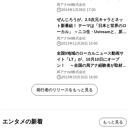
ぜ！」ゲスト：末松則子 鈴鹿市長
局アナnet株式会社
2014年1月28日 17:00
ぜんじろうが、2.5次元キャラとネッ
ト新番組！ テーマは「日本と世界のロ
ーカル」 ～ニコ生・Ustreamと、原宿
の巨大屋外ビジョンで生放送！～
局アナnet株式会社
2013年11月26日 15:00
全国9地域のローカルニュース動画サ
イト「LT」が、10月10日にオープ
ン！ ～全国の局アナ経験者が取材、
農業特集チャンネルも～
局アナnet株式会社
2013年10月10日 18:00
発行者のリリースをもっと見る
エンタメの新着
もっと見る