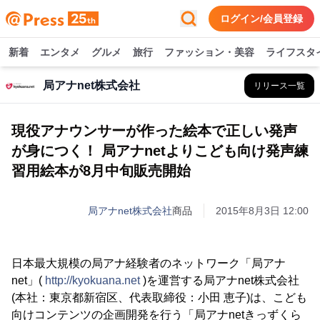
ログイン/会員登録
新着
エンタメ
グルメ
旅行
ファッション・美容
ライフスタ
局アナnet株式会社
リリース一覧
現役アナウンサーが作った絵本で正しい発声
が身につく！ 局アナnetよりこども向け発声練
習用絵本が8月中旬販売開始
局アナnet株式会社
商品
2015年8月3日 12:00
日本最大規模の局アナ経験者のネットワーク「局アナ
net」(
http://kyokuana.net
)を運営する局アナnet株式会社
(本社：東京都新宿区、代表取締役：小田 恵子)は、こども
向けコンテンツの企画開発を行う「局アナnetきっずくら