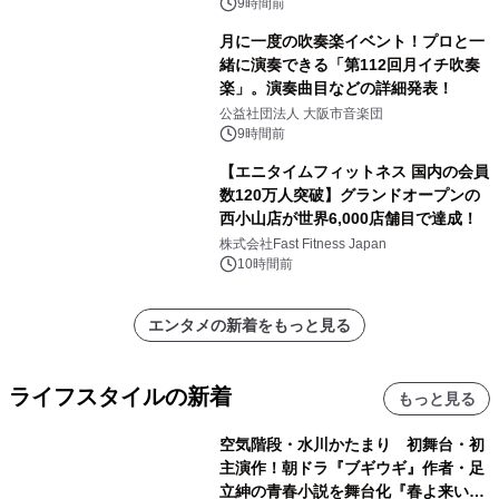
9時間前
月に一度の吹奏楽イベント！プロと一
緒に演奏できる「第112回月イチ吹奏
楽」。演奏曲目などの詳細発表！
公益社団法人 大阪市音楽団
9時間前
【エニタイムフィットネス 国内の会員
数120万人突破】グランドオープンの
西小山店が世界6,000店舗目で達成！
株式会社Fast Fitness Japan
10時間前
エンタメの新着をもっと見る
ライフスタイルの新着
もっと見る
空気階段・水川かたまり 初舞台・初
主演作！朝ドラ『ブギウギ』作者・足
立紳の青春小説を舞台化『春よ来い、