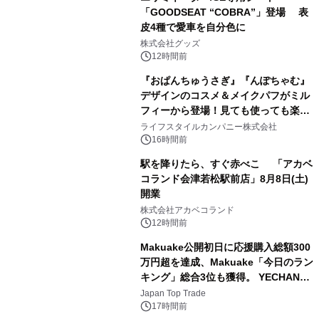
「GOODSEAT “COBRA”」登場 表
皮4種で愛車を自分色に
2
株式会社グッズ
12時間前
『おぱんちゅうさぎ』『んぽちゃむ』
デザインのコスメ＆メイクパフがミル
フィーから登場！見ても使っても楽し
3
い、ポップでキュートなコレクショ
ライフスタイルカンパニー株式会社
ン。
16時間前
駅を降りたら、すぐ赤べこ 「アカベ
コランド会津若松駅前店」8月8日(土)
開業
4
株式会社アカベコランド
12時間前
Makuake公開初日に応援購入総額300
万円超を達成、Makuake「今日のラン
キング」総合3位も獲得。 YECHAN音
5
浴シンギングボウル第2弾の大型サイ
Japan Top Trade
ズ（XL・2XL・3XL）を先行販売中
17時間前