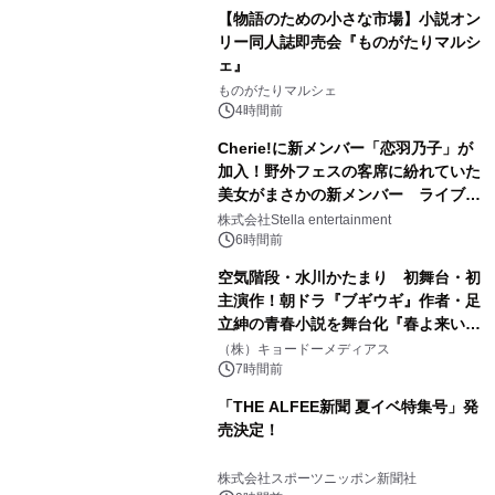
【物語のための小さな市場】小説オン
リー同人誌即売会『ものがたりマルシ
ェ』
ものがたりマルシェ
4時間前
Cherie!に新メンバー「恋羽乃子」が
加入！野外フェスの客席に紛れていた
美女がまさかの新メンバー ライブ中
のサプライズ発表に会場騒然
株式会社Stella entertainment
6時間前
空気階段・水川かたまり 初舞台・初
主演作！朝ドラ『ブギウギ』作者・足
立紳の青春小説を舞台化『春よ来い、
マジで来い』キービジュアル解禁！
（株）キョードーメディアス
7時間前
「THE ALFEE新聞 夏イベ特集号」発
売決定！
株式会社スポーツニッポン新聞社