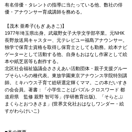
有名俳優・タレントの指導に当たっている他、数社の俳
優・アナウンサー育成講師を務める。
【茂木 亜希子(もぎ あきこ)】
1977年埼玉県出身。武蔵野女子大学文学部卒業。元NHK
長野放送局キャスター、元テレビユー福島アナウンサー。
独学で保育士資格を取得し保育士としても勤務。絵本ナビ
ゲーターとして活動する他、自身もおはなし作家として絵
本や紙芝居等も創作する。
北区社会福祉協議会ささえあい活動団体・親子支援グルー
プそらいろの種代表。東放学園東京アナウンス学院特別講
師。ミキハウス子育て総研選定輝くママ。この本だいすき
の会会員。著書：「小学生ことばパズル クロスワード 都
道府県 監修 親野 智可等」(学研教育出版)、「そらとぶ
まくらとおつきさま」(世界文化社おはなしワンダー・絵
すがわらけいこ)