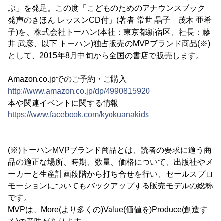
ぶ」を発足。この度「こどものためのアナウンスブック
発声のきほん レッスンCD付」(著者 常世 晶子 茂木 亜希
子)を、株式会社トーハン(本社：東京都新宿区、社長：藤
井 武彦、以下 トーハン)独占販売のMVPブランド商品(※)
として、2015年8月中旬から全国の書店で販売します。
Amazon.co.jpでのご予約・ご購入
http://www.amazon.co.jp/dp/4990815920
本や関連イベントに関する情報
https://www.facebook.com/kyokuanakids
(※)トーハンMVPブランド商品とは、読者の要求に適う商
品の適正な場所、時期、数量、価格について、出版社やメ
ーカーと生産計画段階から打ち合せを行い、セールスプロ
モーションについてもバックアップする販売モデルの総称
です。
MVPは、More(より多くの)Value(価値を)Produce(創造す