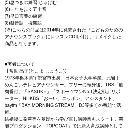
(5)息つぎの練習 じゅげむ
(6)一年を歩く五十音
(7)早口言葉の練習
(8)擬音語・擬態語
(※)こちらの商品は2014年に発売された『こどものための
アナウンスブック』にレッスンCDを付け、リメイクした
商品となります。
■著者について
【常世 晶子(とこよ しょうこ)】
1973年栃木県宇都宮市出身。日本女子大学卒業。元岩手
めんこいテレビアナウンサー。フリーに転身後、TBS「筋
肉番付」「SASUKE」「スポーツマンNo.1決定戦」リポ
ーター、NHKBS「おーい、ニッポン」アシスタント、
bayfm「BAY MORNING STREAM」DJ等多くの番組で活
躍。
結婚後に発声等を基礎から学び直し講師業もスタート。芸
能プロダクション「TOPCOAT」では新人育成講師として