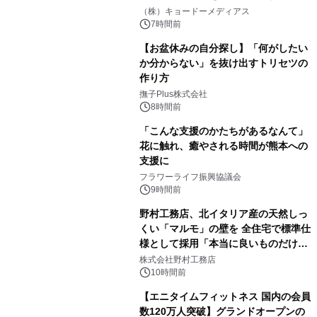
マジで来い』キービジュアル解禁！
（株）キョードーメディアス
7時間前
【お盆休みの自分探し】「何がしたい
か分からない」を抜け出すトリセツの
作り方
撫子Plus株式会社
8時間前
「こんな支援のかたちがあるなんて」
花に触れ、癒やされる時間が熊本への
支援に
フラワーライフ振興協議会
9時間前
野村工務店、北イタリア産の天然しっ
くい「マルモ」の壁を 全住宅で標準仕
様として採用「本当に良いものだけに
こだわる」
株式会社野村工務店
10時間前
【エニタイムフィットネス 国内の会員
数120万人突破】グランドオープンの