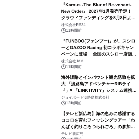
年12月18日（金）、3冊同時発売！
『Karous -The Blur of Re:venant-
New Order』 2027年1月発売予定！
クラウドファンディングを8月8日より
開始
株式会社RS34
11時間前
『FUNBOO(ファンブー)』が、スシロ
ーとGAZOO Racing 初コラボキャン
ペーンに登場 全国のスシロー店舗で
GR 4車種の FUNBOO(ミニカー)付き
株式会社JAM
メニューが展開されます
11時間前
海外販路とインバウンド観光誘致を拡
大 「淡路島アドベンチャーRIBライ
ド」× 「LINKTIVITY」システム連携を
開始！
ジョイポート淡路島株式会社
12時間前
【テレビ新広島】海の恵みに感謝する
ココロを育むフィッシングツアー「わ
んぱく釣りごろつられごろ」の参加小
学生を募集
テレビ新広島