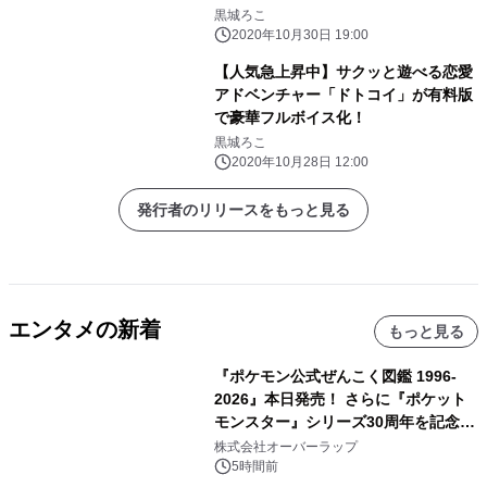
黒城ろこ
2020年10月30日 19:00
【人気急上昇中】サクッと遊べる恋愛
アドベンチャー「ドトコイ」が有料版
で豪華フルボイス化！
黒城ろこ
2020年10月28日 12:00
発行者のリリースをもっと見る
エンタメの新着
もっと見る
『ポケモン公式ぜんこく図鑑 1996-
2026』本日発売！ さらに『ポケット
モンスター』シリーズ30周年を記念し
た画集『ポケットモンスター ビジュア
株式会社オーバーラップ
ルアートブック』の発売決定！ 2026
5時間前