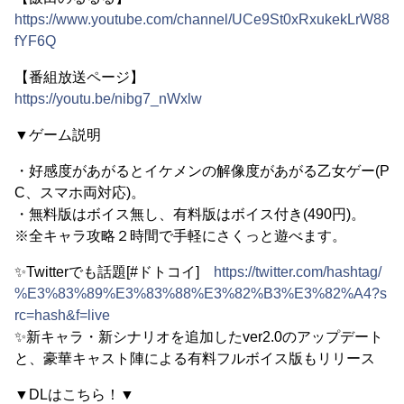
https://www.youtube.com/channel/UCe9St0xRxukekLrW88
fYF6Q
【番組放送ページ】
https://youtu.be/nibg7_nWxlw
▼ゲーム説明
・好感度があがるとイケメンの解像度があがる乙女ゲー(P
C、スマホ両対応)。
・無料版はボイス無し、有料版はボイス付き(490円)。
※全キャラ攻略２時間で手軽にさくっと遊べます。
✨Twitterでも話題[#ドトコイ]
https://twitter.com/hashtag/
%E3%83%89%E3%83%88%E3%82%B3%E3%82%A4?s
rc=hash&f=live
✨新キャラ・新シナリオを追加したver2.0のアップデート
と、豪華キャスト陣による有料フルボイス版もリリース
▼DLはこちら！▼