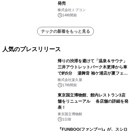
発売
株式会社トプコン
14時間前
テックの新着をもっと見る
人気のプレスリリース
帰りの渋滞を避けて「温泉＆サウナ」
三井アウトレットパーク木更津から車
で約5分 湯舞音 袖ケ浦店が夏フェア
1
メニューを提供
株式会社楽久屋
17時間前
東京国立博物館、館内レストラン3店
舗をリニューアル 各店舗の詳細を発
表！
2
東京国立博物館
1日前
『FUNBOO(ファンブー)』が、スシロ