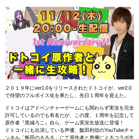
２０１９年にver1.0をリリースされたドトコイが、ver2.0
で待望のフルボイス化を果たし、先日１周年を迎えた。
ドトコイはアドベンチャーゲームにも関わらず実況を完全
許可しているのでも有名だが、この度、１周年を記念して
原作者『黒城ろこ』自ら、ゲーム実況生放送に登場！
ドトコイにも出演している声優、飯田利信のYouTubeチャ
ンネル「飯田のるるる」にて原作者と声優によるコラボ生