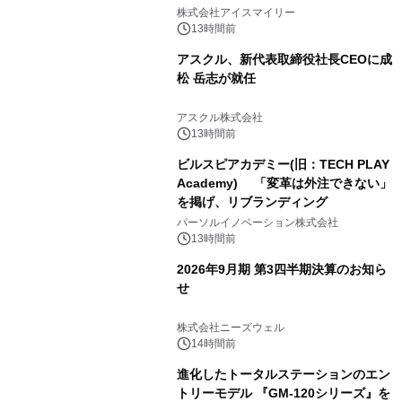
比較―自社に合う生成AIの選び方がわ
株式会社アイスマイリー
かる実践ガイド
13時間前
アスクル、新代表取締役社長CEOに成
松 岳志が就任
アスクル株式会社
13時間前
ビルスピアカデミー(旧：TECH PLAY
Academy) 「変革は外注できない」
を掲げ、リブランディング
パーソルイノベーション株式会社
13時間前
2026年9月期 第3四半期決算のお知ら
せ
株式会社ニーズウェル
14時間前
進化したトータルステーションのエン
トリーモデル 『GM-120シリーズ』を