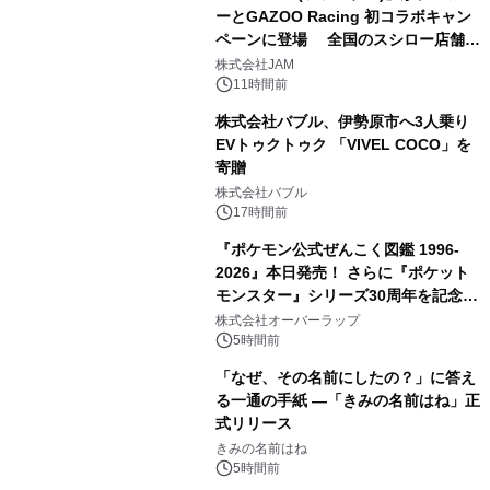
ーとGAZOO Racing 初コラボキャン
ペーンに登場 全国のスシロー店舗で
3
GR 4車種の FUNBOO(ミニカー)付き
株式会社JAM
メニューが展開されます
11時間前
株式会社バブル、伊勢原市へ3人乗り
EVトゥクトゥク 「VIVEL COCO」を
寄贈
4
株式会社バブル
17時間前
『ポケモン公式ぜんこく図鑑 1996-
2026』本日発売！ さらに『ポケット
モンスター』シリーズ30周年を記念し
5
た画集『ポケットモンスター ビジュア
株式会社オーバーラップ
ルアートブック』の発売決定！ 2026
5時間前
年12月18日（金）、3冊同時発売！
「なぜ、その名前にしたの？」に答え
る一通の手紙 ―「きみの名前はね」正
式リリース
6
きみの名前はね
5時間前