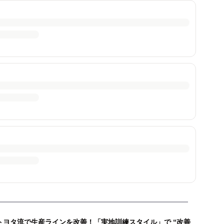
トヨタ流で生産ラインを改善！「実地訓練スタイル」で “改善