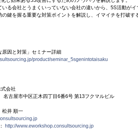
化し効果ある5S改善にするためのノウハウを解説します。
ている会社とうまくいっていない会社の違いから、5S活動がイ
成功の鍵を握る重要な対策ポイントを解説し、イマイチを打破す
な原因と対策」セミナー詳細
sultsourcing.jp/product/seminar_5sgenintotaisaku
株式会社
024 名古屋市中区正木四丁目6番6号 第13フクマルビル
 松井 順一
consultsourcing.jp
ル：
http://www.eworkshop.consultsourcing.jp