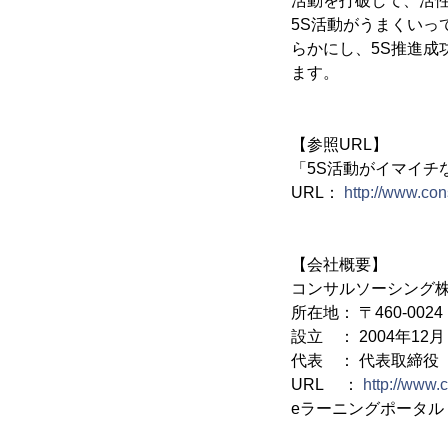
活動を打破して、活性
5S活動がうまくいっ
らかにし、5S推進
ます。
【参照URL】
「5S活動がイマイチ
URL：
http://www.con
【会社概要】
コンサルソーシング
所在地： 〒460-0
設立 ： 2004年12月
代表 ： 代表取締役
URL ：
http://www.
eラーニングポータ