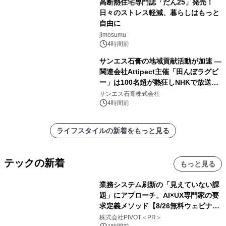
高断熱住宅専門誌「だん25」発売！
日々のストレス軽減、暮らしはもっと
自由に
jimosumu
4時間前
サンエス石膏の地域貢献活動が加速 ―
関連会社Attipect主催「田んぼラグビ
ー」は100名超が熱狂しNHKで放送さ
れました。
サンエス石膏株式会社
4時間前
ライフスタイルの新着をもっと見る
テックの新着
もっと見る
業務システム刷新の「見えていない課
題」にアプローチ。AI×UX専門家の要
求定義メソッド【8/26無料ウェビナ
ー】株式会社PIVOT
株式会社PIVOT＜PR＞