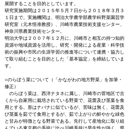
展開することを目的としています。
研究実施期間は２０１５年５月７日から２０１８年３月３
１日まで。実施機関は、明治大学農学部農学科野菜園芸学
研究室（元木悟准教授）、川崎市農業技術支援センター、
神奈川県農業技術センター。
明治大学は２００７年１２月に、川崎市と相互の持つ知的
資源や地域資源を活用し、研究・開発による産業・科学技
術の振興や市民の生涯学習の推進等について連携・協力し
て取り組むことを目的とした「基本協定」を締結していま
す。
○のらぼう菜について（「かながわの地方野菜」を加筆・
修正）
のらぼう菜は、西洋ナタネに属し、川崎市の菅地区で古
くから自家用に栽培されている野菜で、花蕾及び茎葉を食
用とする。形はナバナに似ているが、苦味は無く、花蕾及
び茎葉を茹でて食用とするが、茹で上がりの鮮やかな緑色
と甘みが特徴となる野菜である。先行して産地化に取り組
んでいる東京都の系統に比べ川崎系統は早生性が強く、県