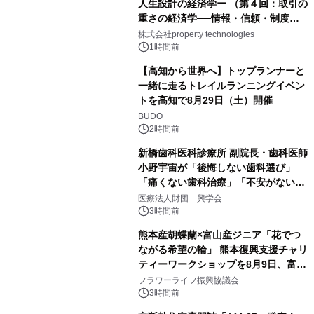
人生設計の経済学ー （第４回：取引の
重さの経済学──情報・信頼・制度を
PropTechはどう組み替えるか）｜
株式会社property technologies
PropTech-Lab
1時間前
【高知から世界へ】トップランナーと
一緒に走るトレイルランニングイベン
トを高知で8月29日（土）開催
BUDO
2時間前
新橋歯科医科診療所 副院長・歯科医師
小野宇宙が「後悔しない歯科選び」
「痛くない歯科治療」「不安がない治
療計画」をテーマに専門監修
医療法人財団 興学会
3時間前
熊本産胡蝶蘭×富山産ジニア「花でつ
ながる希望の輪」 熊本復興支援チャリ
ティーワークショップを8月9日、富
山・射水で開催
フラワーライフ振興協議会
3時間前