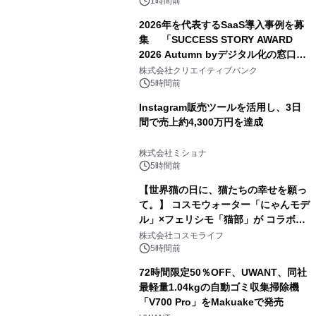
1時間前
2026年を代表するSaaS導入事例を募
集 「SUCCESS STORY AWARD
2026 Autumn byデジタル化の窓口」
開催
株式会社クリエイティブバンク
5時間前
Instagram販売ツールを活用し、3日
間で売上約4,300万円を達成
株式会社ミショナ
5時間前
【世界猫の日に、猫たちの幸せを願っ
て。】 コスモウォーター「にゃんモデ
ル」×フェリシモ「猫部」が コラボキ
ャンペーンを実施
株式会社コスモライフ
5時間前
72時間限定50％OFF、UWANT、同社
最軽量1.04kgの自動ゴミ収集掃除機
「V700 Pro」をMakuakeで発売