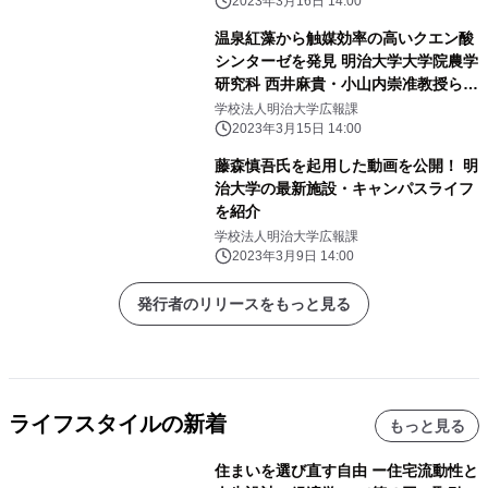
タートコース」の受講生を募集中です
2023年3月16日 14:00
温泉紅藻から触媒効率の高いクエン酸
シンターゼを発見 明治大学大学院農学
研究科 西井麻貴・小山内崇准教授らの
研究グループ
学校法人明治大学広報課
2023年3月15日 14:00
藤森慎吾氏を起用した動画を公開！ 明
治大学の最新施設・キャンパスライフ
を紹介
学校法人明治大学広報課
2023年3月9日 14:00
発行者のリリースをもっと見る
ライフスタイルの新着
もっと見る
住まいを選び直す自由 ー住宅流動性と