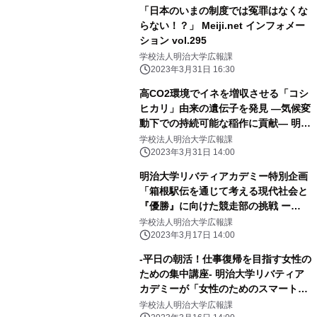
「日本のいまの制度では冤罪はなくな
らない！？」 Meiji.net インフォメー
ション vol.295
学校法人明治大学広報課
2023年3月31日 16:30
高CO2環境でイネを増収させる「コシ
ヒカリ」由来の遺伝子を発見 ―気候変
動下での持続可能な稲作に貢献― 明治
大学大学院 農学研究科の山本 英司特
学校法人明治大学広報課
任講師はゲノム解析で貢献
2023年3月31日 14:00
明治大学リバティアカデミー特別企画
「箱根駅伝を通じて考える現代社会と
『優勝』に向けた競走部の挑戦 ー
2024年第100回大会に向けてー」
学校法人明治大学広報課
2023年3月17日 14:00
-平日の朝活！仕事復帰を目指す女性の
ための集中講座- 明治大学リバティア
カデミーが「女性のためのスマートキ
ャリアプログラム わたしらしくReス
学校法人明治大学広報課