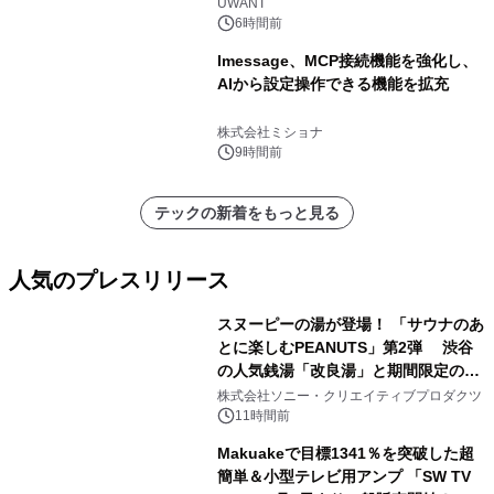
UWANT
6時間前
lmessage、MCP接続機能を強化し、
AIから設定操作できる機能を拡充
株式会社ミショナ
9時間前
テックの新着をもっと見る
人気のプレスリリース
スヌーピーの湯が登場！ 「サウナのあ
とに楽しむPEANUTS」第2弾 渋谷
の人気銭湯「改良湯」と期間限定のコ
1
ラボレーション サウナイキタイコラ
株式会社ソニー・クリエイティブプロダクツ
ボグッズも発売決定！
11時間前
Makuakeで目標1341％を突破した超
簡単＆小型テレビ用アンプ 「SW TV