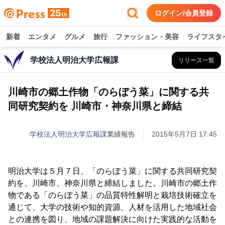
ログイン/会員登録
新着
エンタメ
グルメ
旅行
ファッション・美容
ライフスタ
学校法人明治大学広報課
リリース一覧
川崎市の郷土作物「のらぼう菜」に関する共
同研究契約を 川崎市・神奈川県と締結
学校法人明治大学広報課
業績報告
2015年5月7日 17:45
明治大学は５月７日、「のらぼう菜」に関する共同研究契
約を、川崎市、神奈川県と締結しました。川崎市の郷土作
物である「のらぼう菜」の品質特性解明と栽培技術確立を
通じて、大学の技術や知的資源、人材を活用した地域社会
との連携を図り、地域の課題解決に向けた実践的な活動を