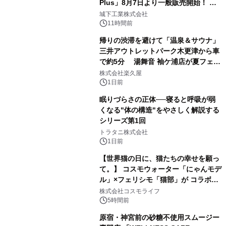
Plus」8月7日より一般販売開始！ ケ
2
ーブル1本つなぐだけ、テレビの音が
城下工業株式会社
ぐっと豊かに
11時間前
帰りの渋滞を避けて「温泉＆サウナ」
三井アウトレットパーク木更津から車
で約5分 湯舞音 袖ケ浦店が夏フェア
3
メニューを提供
株式会社楽久屋
1日前
眠りづらさの正体──寝ると呼吸が弱
くなる"体の構造"をやさしく解説する
シリーズ第1回
4
トラタニ株式会社
1日前
【世界猫の日に、猫たちの幸せを願っ
て。】 コスモウォーター「にゃんモデ
ル」×フェリシモ「猫部」が コラボキ
5
ャンペーンを実施
株式会社コスモライフ
5時間前
原宿・神宮前の砂糖不使用スムージー