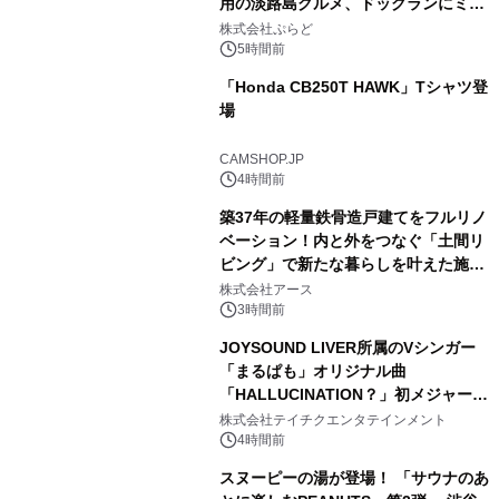
用の淡路島グルメ、ドッグランにミニ
1
プール グランピングとトレーラーハウ
株式会社ぷらど
スの2施設で
5時間前
「Honda CB250T HAWK」Tシャツ登
場
2
CAMSHOP.JP
4時間前
築37年の軽量鉄骨造戸建てをフルリノ
ベーション！内と外をつなぐ「土間リ
ビング」で新たな暮らしを叶えた施工
3
事例を株式会社アースが公開
株式会社アース
3時間前
JOYSOUND LIVER所属のVシンガー
「まるぱも」オリジナル曲
「HALLUCINATION？」初メジャー配
4
信リリース決定！
株式会社テイチクエンタテインメント
4時間前
スヌーピーの湯が登場！ 「サウナのあ