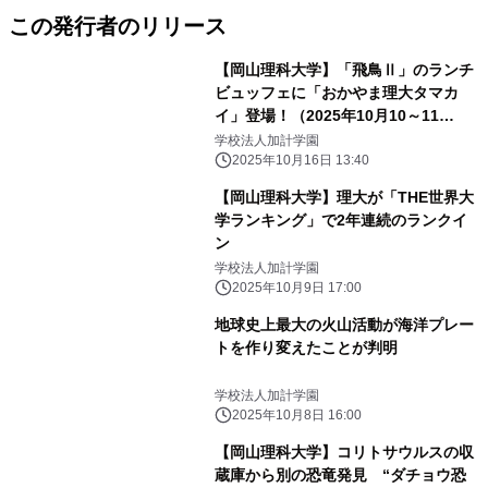
この発行者のリリース
【岡山理科大学】「飛鳥Ⅱ」のランチ
ビュッフェに「おかやま理大タマカ
イ」登場！（2025年10月10～11
日） 大阪・関西万博のフォーラムイ
学校法人加計学園
ベント
2025年10月16日 13:40
【岡山理科大学】理大が「THE世界大
学ランキング」で2年連続のランクイ
ン
学校法人加計学園
2025年10月9日 17:00
地球史上最大の火山活動が海洋プレー
トを作り変えたことが判明
学校法人加計学園
2025年10月8日 16:00
【岡山理科大学】コリトサウルスの収
蔵庫から別の恐竜発見 “ダチョウ恐