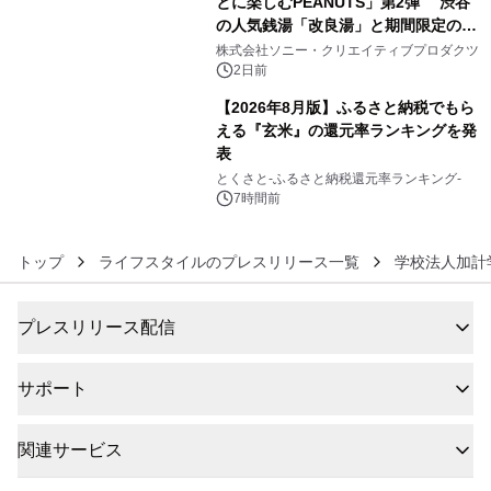
とに楽しむPEANUTS」第2弾 渋谷
の人気銭湯「改良湯」と期間限定のコ
5
ラボレーション サウナイキタイコラ
株式会社ソニー・クリエイティブプロダクツ
ボグッズも発売決定！
2日前
【2026年8月版】ふるさと納税でもら
える『玄米』の還元率ランキングを発
表
6
とくさと-ふるさと納税還元率ランキング-
7時間前
トップ
ライフスタイルのプレスリリース一覧
学校法人加計
プレスリリース配信
サポート
関連サービス