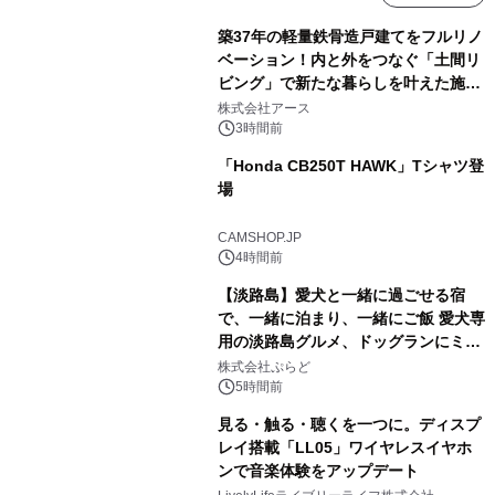
築37年の軽量鉄骨造戸建てをフルリノ
ベーション！内と外をつなぐ「土間リ
ビング」で新たな暮らしを叶えた施工
事例を株式会社アースが公開
株式会社アース
3時間前
「Honda CB250T HAWK」Tシャツ登
場
CAMSHOP.JP
4時間前
【淡路島】愛犬と一緒に過ごせる宿
で、一緒に泊まり、一緒にご飯 愛犬専
用の淡路島グルメ、ドッグランにミニ
プール グランピングとトレーラーハウ
株式会社ぷらど
スの2施設で
5時間前
見る・触る・聴くを一つに。ディスプ
レイ搭載「LL05」ワイヤレスイヤホ
ンで音楽体験をアップデート