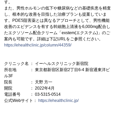
す。
また、男性ホルモンの低下や糖尿病などの基礎疾患を精査
し、根本的な改善を目指した治療プランも提案していま
す。PDE5阻害薬とは異なるアプローチとして、男性機能
改善のエビデンスを有する幹細胞上清液を6,000mg配合し
たエクソソーム配合クリーム「exstem(エクステム)」のご
案内も可能です。詳細は下記URLをご参照ください。
https://ehealthclinic.jp/column/44359/
クリニック名 ： イーヘルスクリニック新宿院
所在地 ： 東京都新宿区新宿2丁目6-4 新宿通東洋ビ
ル3F
院長 ： 天野 方一
開院 ： 2022年4月
電話番号 ： 03-5315-0514
公式Webサイト：
https://ehealthclinic.jp/