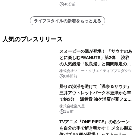
46分前
ライフスタイルの新着をもっと見る
人気のプレスリリース
スヌーピーの湯が登場！ 「サウナのあ
とに楽しむPEANUTS」第2弾 渋谷
の人気銭湯「改良湯」と期間限定のコ
1
ラボレーション サウナイキタイコラ
株式会社ソニー・クリエイティブプロダクツ
ボグッズも発売決定！
6時間前
帰りの渋滞を避けて「温泉＆サウナ」
三井アウトレットパーク木更津から車
で約5分 湯舞音 袖ケ浦店が夏フェア
2
メニューを提供
株式会社楽久屋
1日前
TVアニメ『ONE PIECE』の名シーン
を自分の手で解き明かす！ メタル製立
体パズル3種が登場！ ～ストーリーと