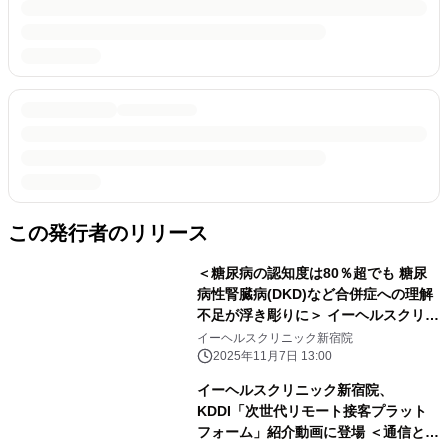
この発行者のリリース
＜糖尿病の認知度は80％超でも 糖尿
病性腎臓病(DKD)など合併症への理解
不足が浮き彫りに＞ イーヘルスクリニ
ック新宿院、世界糖尿病デーに合わせ
イーヘルスクリニック新宿院
て調査を実施
2025年11月7日 13:00
イーヘルスクリニック新宿院、
KDDI「次世代リモート接客プラット
フォーム」紹介動画に登場 ＜通信と医