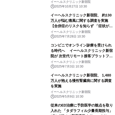
療の融合で、より身近なオンライン診
イーヘルスクリニック新宿院
療を実現＞
2025年10月27日 10:30
イーヘルスクリニック新宿院、 約130
万人が悩む痛風に関する調査を実施
【合併症のリスクを知らず 「症状がな
ければ受診しない」が50％超】
イーヘルスクリニック新宿院
2025年7月28日 10:30
コンビニでオンライン診療を受けられ
る時代へ イーヘルスクリニック新宿
院が 次世代リモート接客プラットフォ
ームを医療業界で先行導入
イーヘルスクリニック新宿院
2025年7月3日 10:30
イーヘルスクリニック新宿院、 1,480
万人が抱える慢性腎臓病に関する調査
を実施
イーヘルスクリニック新宿院
2025年5月9日 10:30
従来のED治療に予防医学の観点を取り
入れた 「タダラフィル少量長期投与」