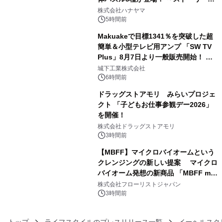
3
ギミックが融合した 大人の体験型パズ
株式会社ハナヤマ
ルが8月7日(金)12時より先行予約受付
5時間前
開始～
Makuakeで目標1341％を突破した超
簡単＆小型テレビ用アンプ 「SW TV
Plus」8月7日より一般販売開始！ ケ
4
ーブル1本つなぐだけ、テレビの音が
城下工業株式会社
ぐっと豊かに
6時間前
ドラッグストアモリ みらいプロジェ
クト 「子どもお仕事参観デー2026」
を開催！
5
株式会社ドラッグストアモリ
3時間前
【MBFF】マイクロバイオームという
クレンジングの新しい提案 マイクロ
バイオーム発想の新商品 「MBFF mb
6
クレンジングPRO」を2026年8月6日
株式会社フローリストジャパン
発売
3時間前