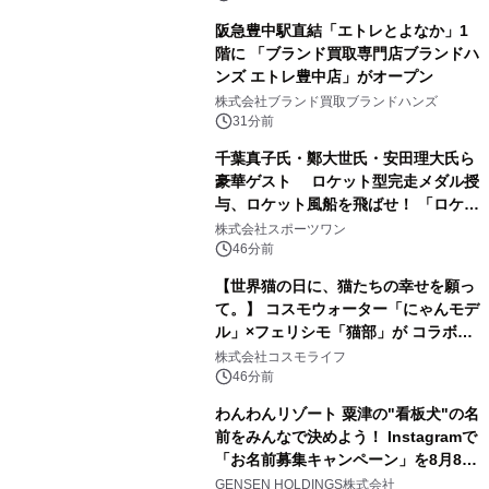
阪急豊中駅直結「エトレとよなか」1
階に 「ブランド買取専門店ブランドハ
ンズ エトレ豊中店」がオープン
株式会社ブランド買取ブランドハンズ
31分前
千葉真子氏・鄭大世氏・安田理大氏ら
豪華ゲスト ロケット型完走メダル授
与、ロケット風船を飛ばせ！ 「ロケッ
トマラソン2026」開催
株式会社スポーツワン
46分前
【世界猫の日に、猫たちの幸せを願っ
て。】 コスモウォーター「にゃんモデ
ル」×フェリシモ「猫部」が コラボキ
ャンペーンを実施
株式会社コスモライフ
46分前
わんわんリゾート 粟津の"看板犬"の名
前をみんなで決めよう！ Instagramで
「お名前募集キャンペーン」を8月8日
(土)より開催
GENSEN HOLDINGS株式会社