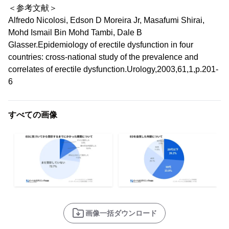
＜参考文献＞
Alfredo Nicolosi, Edson D Moreira Jr, Masafumi Shirai,
Mohd Ismail Bin Mohd Tambi, Dale B
Glasser.Epidemiology of erectile dysfunction in four
countries: cross-national study of the prevalence and
correlates of erectile dysfunction.Urology,2003,61,1,p.201-
6
すべての画像
画像一括ダウンロード