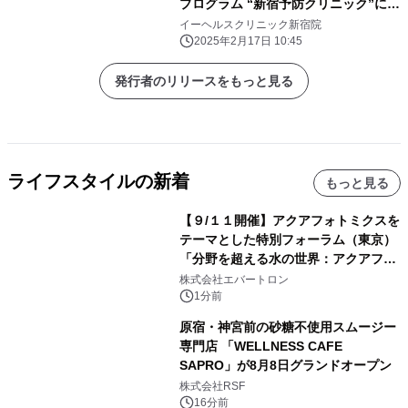
プログラム “新宿予防クリニック”にて
提供開始
イーヘルスクリニック新宿院
2025年2月17日 10:45
発行者のリリースをもっと見る
ライフスタイルの新着
もっと見る
【９/１１開催】アクアフォトミクスを
テーマとした特別フォーラム（東京）
「分野を超える水の世界：アクアフォ
トミクスが切り拓く新しい科学の地
株式会社エバートロン
平」を開催
1分前
原宿・神宮前の砂糖不使用スムージー
専門店 「WELLNESS CAFE
SAPRO」が8月8日グランドオープン
株式会社RSF
16分前