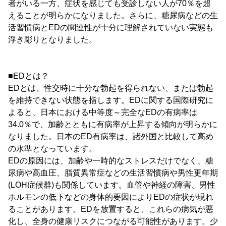
者がいる一方、症状を感じても受診しない人が70％を超
えることが明らかになりました。さらに、糖尿病などの生
活習慣病とEDの関連性が十分に理解されていない実態も
浮き彫りとなりました。
■EDとは？
EDとは、性交時に十分な勃起を得られない、または勃起
を維持できない状態を指します。EDに関する国際研究に
よると、日本における中等度～完全なEDの有病率は
34.0％で、加齢とともに有病率が上昇する傾向が明らかに
なりました。日本のED有病率は、諸外国と比較して高め
の水準となっています。
EDの原因には、加齢や一時的なストレスだけでなく、糖
尿病や高血圧、脂質異常症などの生活習慣病や男性更年期
(LOH症候群)も関係しています。血管や神経の障害、男性
ホルモンの低下などの身体的要因によりEDの症状が現れ
ることがあります。EDを放置すると、これらの病気が悪
化し、全身の健康リスクにつながる可能性があります。少