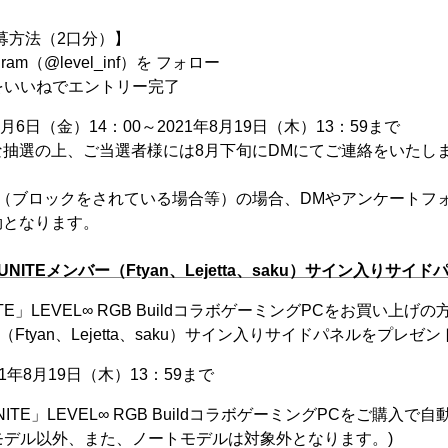
の応募方法（2口分）】
agram（@level_inf）を フォロー
稿をいいねでエントリー完了
月6日（金）14：00～2021年8月19日（木）13：59まで
抽選の上、ご当選者様には8月下旬にDMにてご連絡をいたし
効（ブロックをされている場合等）の場合、DMやアンケートフ
効となります。
 UNITEメンバー（Ftyan、Lejetta、saku）サイン入りサ
ITE」LEVEL∞ RGB BuildコラボゲーミングPCをお買い上
バー（Ftyan、Lejetta、saku）サイン入りサイドパネルをプレ
1年8月19日（木）13：59まで
NITE」LEVEL∞ RGB BuildコラボゲーミングPCをご購入
ildモデル以外、また、ノートモデルは対象外となります。)