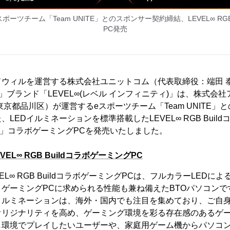
L∞、eスポーツチーム「Team UNITE」とのスポンサー契約締結、LEVEL∞ RG
PC発売
ドウィルを運営する株式会社ユニットコム（代表取締役：端田 
 PC」ブランド「LEVEL∞(レベル インフィニティ)」は、株式
東京都品川区）が運営するeスポーツチーム「Team UNITE」
LEDイルミネーションを標準搭載したLEVEL∞ RGB Buil
ITE」コラボゲーミングPCを発売いたしました。
EVEL∞ RGB BuildコラボゲーミングPC
LEVEL∞ RGB BuildコラボゲーミングPCは、フルカラーLED
ゲーミングPCに求められる性能も兼ね備えたBTOパソコンで
イルミネーションは、海外・国内でも注目を集めており、ご自
オリジナリティを高め、ゲーミング環境を彩る存在感のあるゲー
じ環境でプレイしたいユーザーや、家庭用ゲーム機からパソコ