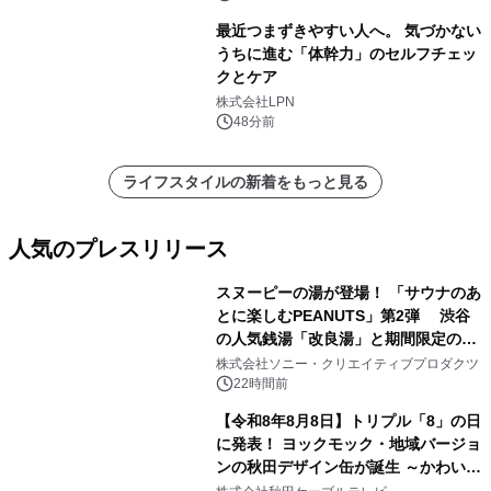
最近つまずきやすい人へ。 気づかない
うちに進む「体幹力」のセルフチェッ
クとケア
株式会社LPN
48分前
ライフスタイルの新着をもっと見る
人気のプレスリリース
スヌーピーの湯が登場！ 「サウナのあ
とに楽しむPEANUTS」第2弾 渋谷
の人気銭湯「改良湯」と期間限定のコ
1
ラボレーション サウナイキタイコラ
株式会社ソニー・クリエイティブプロダクツ
ボグッズも発売決定！
22時間前
【令和8年8月8日】トリプル「8」の日
に発表！ ヨックモック・地域バージョ
ンの秋田デザイン缶が誕生 ～かわいい
2
秋田犬の子犬と秋田の四季と名所を巡