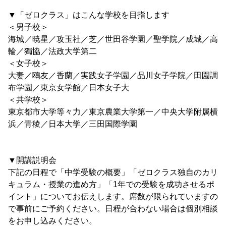
▼「ゼロクラス」はこんな学校を目指します
＜男子校＞
海城／暁星／攻玉社／芝／世田谷学園／聖学院／成城／高
輪／獨協／法政大学第二
＜女子校＞
大妻／鴎友／香蘭／実践女子学園／品川女子学院／田園調
布学園／東京女学館／日本女子大
＜共学校＞
東京都市大学等々力／東京農業大学第一／中央大学附属横
浜／青稜／日本大学／三田国際学園
▼開講説明会
下記の日程で「中学受験の概要」「ゼロクラス独自のカリ
キュラム・授業の進め方」「1年での受験を成功させるポ
イント」についてお伝えします。席数が限られていますの
で事前にご予約ください。日程が合わない場合は個別相談
をお申し込みください。