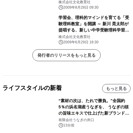
株式会社文化教育社
2009年8月28日 09:30
学習会、理科的マインドを育てる「受
験理科教室」を開講 ～ 新川 晃太郎が
提唱する、新しい中学受験理科学習の
スタイル ～
株式会社文化教育社
2009年6月29日 18:30
発行者のリリースをもっと見る
ライフスタイルの新着
もっと見る
“素材の次は、たれで勝負。”全国約
5％の浜名湖産うなぎを、 うなぎの頭
の旨味エキスで仕上げた新ブランド
「井口の誉」誕生
有限会社うなぎの井口
13分前