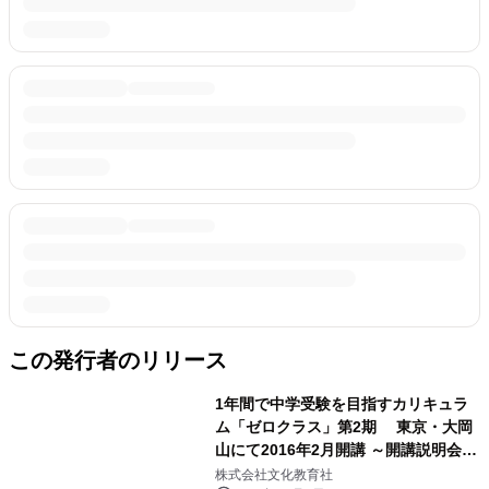
この発行者のリリース
1年間で中学受験を目指すカリキュラ
ム「ゼロクラス」第2期 東京・大岡
山にて2016年2月開講 ～開講説明会を
12月13日・17日、1月22日に開催～
株式会社文化教育社