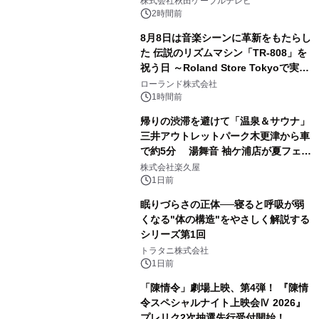
株式会社秋田ケーブルテレビ
るパッケージ～ 9月1日(火)秋田県内で
2時間前
販売開始
8月8日は音楽シーンに革新をもたらし
た 伝説のリズムマシン「TR-808」を
祝う日 ～Roland Store Tokyoで実機
3
を展示しての 記念キャンペーンを開
ローランド株式会社
催 英国ラジオ「NTS」の 特別プログ
1時間前
ラムや、「TR-808」を愛する伝説的
帰りの渋滞を避けて「温泉＆サウナ」
アーティストを フィーチャーしたアニ
三井アウトレットパーク木更津から車
メーションを公開～
で約5分 湯舞音 袖ケ浦店が夏フェア
4
メニューを提供
株式会社楽久屋
1日前
眠りづらさの正体──寝ると呼吸が弱
くなる"体の構造"をやさしく解説する
シリーズ第1回
5
トラタニ株式会社
1日前
「陳情令」劇場上映、第4弾！ 『陳情
令スペシャルナイト上映会Ⅳ 2026』
プレリク2次抽選先行受付開始！