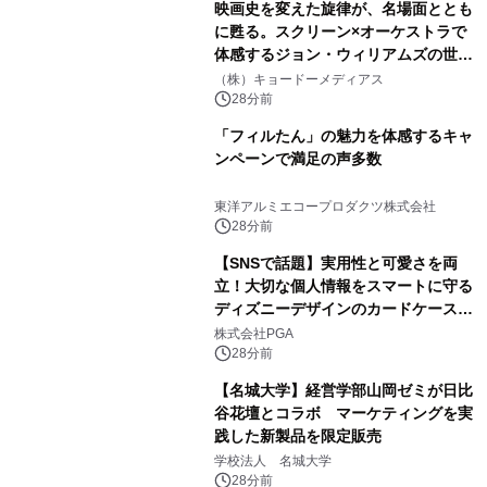
映画史を変えた旋律が、名場面ととも
に甦る。スクリーン×オーケストラで
体感するジョン・ウィリアムズの世
界。ジョン・ウィリアムズ：シネマ・
（株）キョードーメディアス
スペクタキュラー・コンサート 開催決
28分前
定！
「フィルたん」の魅力を体感するキャ
ンペーンで満足の声多数
東洋アルミエコープロダクツ株式会社
28分前
【SNSで話題】実用性と可愛さを両
立！大切な個人情報をスマートに守る
ディズニーデザインのカードケースを
株式会社PGAが8月7日発売
株式会社PGA
28分前
【名城大学】経営学部山岡ゼミが日比
谷花壇とコラボ マーケティングを実
践した新製品を限定販売
学校法人 名城大学
28分前