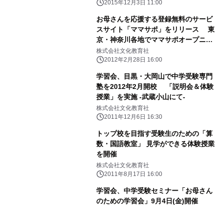
2015年12月3日 11:00
お母さんを応援する登録無料のサービ
スサイト「ママサポ」をリリース 東
京・神奈川各地でママサポオープニン
グセミナーを開催
株式会社文化教育社
2012年2月28日 16:00
学習会、目黒・大岡山で中学受験専門
塾を2012年2月開校 「説明会＆体験
授業」を実施 -武蔵小山にて-
株式会社文化教育社
2011年12月6日 16:30
トップ校を目指す受験生のための「算
数・国語教室」 見学ができる体験授業
を開催
株式会社文化教育社
2011年8月17日 16:00
学習会、中学受験セミナー「お母さん
のための学習会」9月4日(金)開催