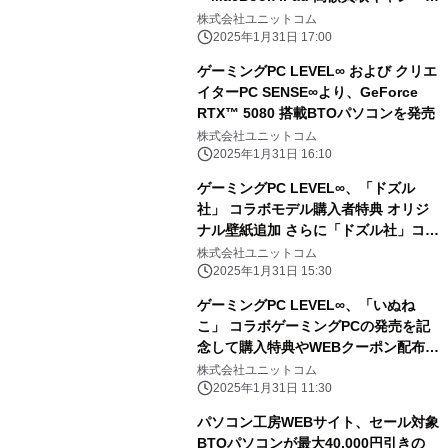
ン」を 2月1日から2月28日まで期間限
株式会社ユニットコム
定で同時開催！ 対象商品の買取が最終
2025年1月31日 17:00
査定額から最大5,000円増額！ 「中古
ゲーミングPC LEVEL∞ および クリエ
の日」開催日なら更に10％増額！
イターPC SENSE∞より、GeForce
RTX™ 5080 搭載BTOパソコンを発売
株式会社ユニットコム
2025年1月31日 16:10
ゲーミングPC LEVEL∞、「ドズル
社」 コラボモデル購入者特典 オリジ
ナル壁紙追加 さらに「ドズル社」コラ
ボPC購入時に使える 5,000円OFF
株式会社ユニットコム
WEBクーポン配布
2025年1月31日 15:30
ゲーミングPC LEVEL∞、「いぬね
こ」 コラボゲーミングPCの発売を記
念して購入特典やWEBクーポン配布
さらに、サイン入りコラボPCが当たる
株式会社ユニットコム
キャンペーン実施
2025年1月31日 11:30
パソコン工房WEBサイト、セール対象
BTOパソコンが最大40,000円引きの