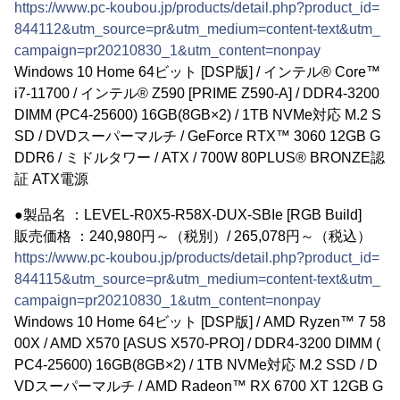
https://www.pc-koubou.jp/products/detail.php?product_id=
844112&utm_source=pr&utm_medium=content-text&utm_
campaign=pr20210830_1&utm_content=nonpay
Windows 10 Home 64ビット [DSP版] / インテル® Core™
i7-11700 / インテル® Z590 [PRIME Z590-A] / DDR4-3200
DIMM (PC4-25600) 16GB(8GB×2) / 1TB NVMe対応 M.2 S
SD / DVDスーパーマルチ / GeForce RTX™ 3060 12GB G
DDR6 / ミドルタワー / ATX / 700W 80PLUS® BRONZE認
証 ATX電源
●製品名 ：LEVEL-R0X5-R58X-DUX-SBIe [RGB Build]
販売価格 ：240,980円～（税別）/ 265,078円～（税込）
https://www.pc-koubou.jp/products/detail.php?product_id=
844115&utm_source=pr&utm_medium=content-text&utm_
campaign=pr20210830_1&utm_content=nonpay
Windows 10 Home 64ビット [DSP版] / AMD Ryzen™ 7 58
00X / AMD X570 [ASUS X570-PRO] / DDR4-3200 DIMM (
PC4-25600) 16GB(8GB×2) / 1TB NVMe対応 M.2 SSD / D
VDスーパーマルチ / AMD Radeon™ RX 6700 XT 12GB G