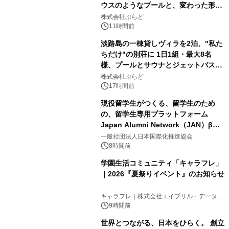
ウスのようなプールと、変わった形の
2
サウナも 「THE BOXY AWAJI」のお
株式会社ぷらど
得な素泊まり連泊プランで
11時間前
淡路島の一棟貸しヴィラを2泊、"私た
ちだけ"の別荘に 1日1組・最大8名
様、プールとサウナとジェットバス付
3
きで Villa Mon Temps AWAJIの連泊
株式会社ぷらど
素泊りプラン
17時間前
現役留学生がつくる、留学生のため
の、留学生専用プラットフォーム
Japan Alumni Network（JAN）β版
4
をリリース
一般社団法人日本国際化推進協会
8時間前
学園生活コミュニティ「キャラフレ」
｜2026『夏祭りイベント』のお知らせ
5
キャラフレ｜株式会社エイプリル・データ・
デザインズ
9時間前
世界とつながる、日本をひらく。 創立