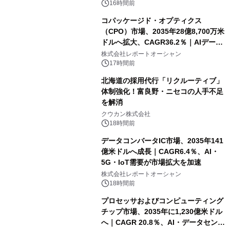
16時間前
コパッケージド・オプティクス
（CPO）市場、2035年28億8,700万米
ドルへ拡大、CAGR36.2％｜AIデータ
センター・高速光通信需要が成長を加
株式会社レポートオーシャン
速
17時間前
北海道の採用代行「リクルーティブ」
体制強化！富良野・ニセコの人手不足
を解消
クウカン株式会社
18時間前
データコンバータIC市場、2035年141
億米ドルへ成長｜CAGR6.4％、AI・
5G・IoT需要が市場拡大を加速
株式会社レポートオーシャン
18時間前
プロセッサおよびコンピューティング
チップ市場、2035年に1,230億米ドル
へ｜CAGR 20.8％、AI・データセンタ