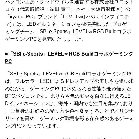
パソコン工房・グッドウィルを運営する株式会社ユニット
コム（代表取締役：端田 泰三、本社：大阪市浪速区）の
「iiyama PC」ブランド「LEVEL∞(レベル インフィニテ
ィ)」は、LEDイルミネーションを標準搭載した プロゲー
ミングチーム「SBI e-Sports」LEVEL∞ RGB Buildコラボ
ゲーミングPCを発売いたしました。
■「SBI e-Sports」LEVEL∞ RGB Buildコラボゲーミング
PC
「SBI e-Sports」LEVEL∞ RGB BuildコラボゲーミングPC
は、フルカラーLEDによるドレスアップの美しさを追い求
めながら、ゲーミングPCに求められる性能も兼ね備えた
BTOパソコンです。光り方や色の変更を自在に行えるLE
Dイルミネーションは、海外・国内でも注目を集めており
、ご自身のお好みの光り方や色へ変更することでオリジナ
リティを高め、ゲーミング環境を彩る存在感のあるゲーミ
ングPCとなっています。