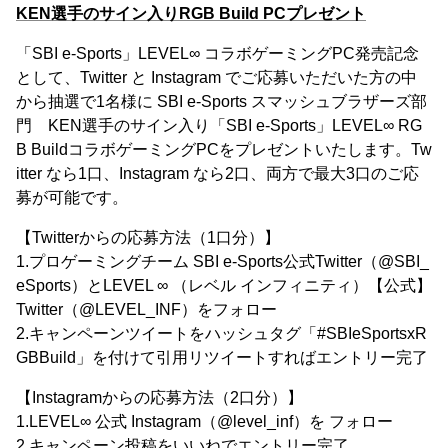
KEN選手のサイン入りRGB Build PCプレゼント
「SBI e-Sports」LEVEL∞ コラボゲーミングPC発売記念
として、Twitter と Instagram でご応募いただいた方の中
から抽選で1名様に SBI e-Sports スマッシュブラザーズ部
門 KEN選手のサイン入り「SBI e-Sports」LEVEL∞ RG
B BuildコラボゲーミングPCをプレゼントいたします。Tw
itter なら1口、Instagram なら2口、両方で最大3口のご応
募が可能です。
【Twitterからの応募方法（1口分）】
1.プロゲーミングチーム SBI e-Sports公式Twitter（@SBI_
eSports）とLEVEL ∞ （レベル インフィニティ）【公式】
Twitter（@LEVEL_INF）をフォロー
2.キャンペーンツイートをハッシュタグ「#SBIeSportsxR
GBBuild」を付けて引用リツイートすればエントリー完了
【Instagramからの応募方法（2口分）】
1.LEVEL∞ 公式 Instagram（@level_inf）を フォロー
2.キャンペーン投稿をいいねでエントリー完了