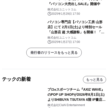
『パソコン大売出しSALE』開催中
株式会社ユニットコム
2025年1月29日 17:50
パソコン専門店【パソコン工房 山形
店】にて 2月1日(土)より特別セール
「山形店 超 大感謝祭」を開催！ 「オ
ススメ即納パソコン」を豊富に取り揃
株式会社ユニットコム
え！ 更に「PCパーツ・周辺機器等の
2025年1月27日 17:00
セール商品」を記念プライスにてご奉
仕！
発行者のリリースをもっと見る
テックの新着
もっと見る
プロeスポーツチーム『AXIZ WAVE』
のPOP UP SHOPが2026年8月1日(土)
よりSHIBUYA TSUTAYA 6階 IP書店で
開催決定！！
株式会社ClaN Entertainment