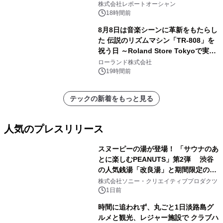
ー需要が成長を牽引
株式会社レポートオーシャン
18時間前
8月8日は音楽シーンに革新をもたらし
た 伝説のリズムマシン「TR-808」を
祝う日 ～Roland Store Tokyoで実機
を展示しての 記念キャンペーンを開
ローランド株式会社
催 英国ラジオ「NTS」の 特別プログ
19時間前
ラムや、「TR-808」を愛する伝説的
アーティストを フィーチャーしたアニ
テックの新着をもっと見る
メーションを公開～
人気のプレスリリース
スヌーピーの湯が登場！ 「サウナのあ
とに楽しむPEANUTS」第2弾 渋谷
の人気銭湯「改良湯」と期間限定のコ
1
ラボレーション サウナイキタイコラ
株式会社ソニー・クリエイティブプロダクツ
ボグッズも発売決定！
1日前
時間に追われず、丸ごと1日淡路島グ
ルメと観光、レジャー施設で クラブハ