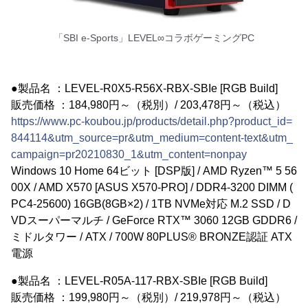
「SBI e-Sports」LEVEL∞コラボゲーミングPC
●製品名 ：LEVEL-R0X5-R56X-RBX-SBIe [RGB Build]
販売価格 ：184,980円～（税別）/ 203,478円～（税込）
https://www.pc-koubou.jp/products/detail.php?product_id=
844114&utm_source=pr&utm_medium=content-text&utm_
campaign=pr20210830_1&utm_content=nonpay
Windows 10 Home 64ビット [DSP版] / AMD Ryzen™ 5 56
00X / AMD X570 [ASUS X570-PRO] / DDR4-3200 DIMM (
PC4-25600) 16GB(8GB×2) / 1TB NVMe対応 M.2 SSD / D
VDスーパーマルチ / GeForce RTX™ 3060 12GB GDDR6 /
ミドルタワー / ATX / 700W 80PLUS® BRONZE認証 ATX
電源
●製品名 ：LEVEL-R05A-117-RBX-SBIe [RGB Build]
販売価格 ：199,980円～（税別）/ 219,978円～（税込）