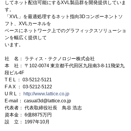
してネット配信可能にするXVL製品群を開発提供していま
す。
「XVL」を最適処理するネット指向3Dコンポーネントソ
フト、XVLカーネルを
ベースにネットワーク上でのグラフィックスソリューショ
ンを幅広く提供して
います。
社 名： ラティス・テクノロジー株式会社
本 社： 〒102-0074 東京都千代田区九段南3-8-11飛栄九
段ビル4F
T E L ： 03-5212-5121
F A X ： 03-5212-5122
U R L ：
http://www.lattice.co.jp
E-mail： casual3d@lattice.co.jp
代表者： 代表取締役社長 鳥谷 浩志
資本金： 6億8875万円
設 立： 1997年10月