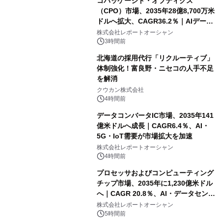
コパッケージド・オプティクス
（CPO）市場、2035年28億8,700万米
ドルへ拡大、CAGR36.2％｜AIデータ
センター・高速光通信需要が成長を加
株式会社レポートオーシャン
速
3時間前
北海道の採用代行「リクルーティブ」
体制強化！富良野・ニセコの人手不足
を解消
クウカン株式会社
4時間前
データコンバータIC市場、2035年141
億米ドルへ成長｜CAGR6.4％、AI・
5G・IoT需要が市場拡大を加速
株式会社レポートオーシャン
4時間前
プロセッサおよびコンピューティング
チップ市場、2035年に1,230億米ドル
へ｜CAGR 20.8％、AI・データセンタ
ー需要が成長を牽引
株式会社レポートオーシャン
5時間前