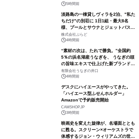
催 英国ラジオ「NTS」の 特別プログ
5時間前
ラムや、「TR-808」を愛する伝説的
淡路島の一棟貸しヴィラを2泊、"私た
アーティストを フィーチャーしたアニ
ちだけ"の別荘に 1日1組・最大8名
メーションを公開～
様、プールとサウナとジェットバス付
3
きで Villa Mon Temps AWAJIの連泊
株式会社ぷらど
素泊りプラン
4時間前
“素材の次は、たれで勝負。”全国約
5％の浜名湖産うなぎを、 うなぎの頭
の旨味エキスで仕上げた新ブランド
4
「井口の誉」誕生
有限会社うなぎの井口
4時間前
デスクにハイエースがやってきた。
「ハイエース型ふせんホルダー」
Amazonで予約販売開始
5
CAMSHOP.JP
3時間前
映画史を変えた旋律が、名場面ととも
に甦る。スクリーン×オーケストラで
体感するジョン・ウィリアムズの世