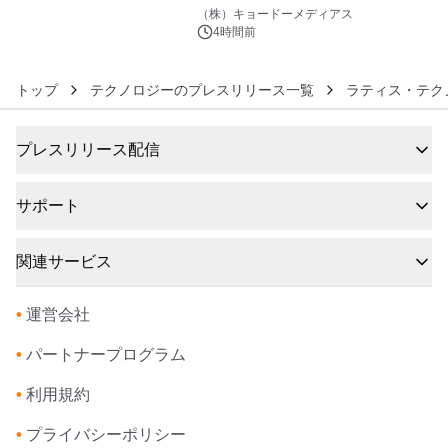
6
界。ジョン・ウィリアムズ：シネマ・
（株）キョードーメディアス
スペクタキュラー・コンサート 開催決
4時間前
定！
トップ
テクノロジーのプレスリリース一覧
ラティス・テク
プレスリリース配信
サポート
関連サービス
•
運営会社
•
パートナープログラム
•
利用規約
•
プライバシーポリシー