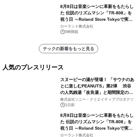
8月8日は音楽シーンに革新をもたらし
た 伝説のリズムマシン「TR-808」を
祝う日 ～Roland Store Tokyoで実機
を展示しての 記念キャンペーンを開
ローランド株式会社
催 英国ラジオ「NTS」の 特別プログ
5時間前
ラムや、「TR-808」を愛する伝説的
アーティストを フィーチャーしたアニ
テックの新着をもっと見る
メーションを公開～
人気のプレスリリース
スヌーピーの湯が登場！ 「サウナのあ
とに楽しむPEANUTS」第2弾 渋谷
の人気銭湯「改良湯」と期間限定のコ
1
ラボレーション サウナイキタイコラ
株式会社ソニー・クリエイティブプロダクツ
ボグッズも発売決定！
1日前
8月8日は音楽シーンに革新をもたらし
た 伝説のリズムマシン「TR-808」を
祝う日 ～Roland Store Tokyoで実機
2
を展示しての 記念キャンペーンを開
ローランド株式会社