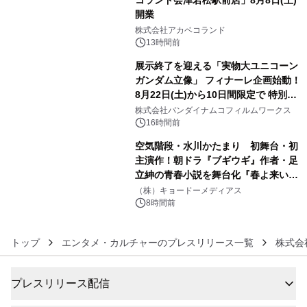
コランド会津若松駅前店」8月8日(土)
開業
4
株式会社アカベコランド
13時間前
展示終了を迎える「実物大ユニコーン
ガンダム立像」 フィナーレ企画始動！
8月22日(土)から10日間限定で 特別映
5
像『UNICORN GUNDAM Statue ―
株式会社バンダイナムコフィルムワークス
BEYOND POSSIBILITY ―』を上映！
16時間前
空気階段・水川かたまり 初舞台・初
主演作！朝ドラ『ブギウギ』作者・足
立紳の青春小説を舞台化『春よ来い、
6
マジで来い』キービジュアル解禁！
（株）キョードーメディアス
8時間前
トップ
エンタメ・カルチャーのプレスリリース一覧
株式会
プレスリリース配信