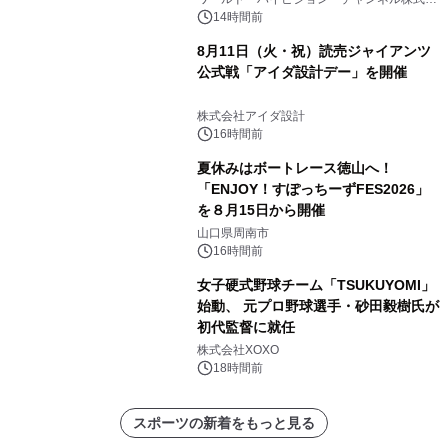
社
放送
14時間前
8月11日（火・祝）読売ジャイアンツ
公式戦「アイダ設計デー」を開催
株式会社アイダ設計
16時間前
夏休みはボートレース徳山へ！
「ENJOY！すぽっちーずFES2026」
を８月15日から開催
山口県周南市
16時間前
女子硬式野球チーム「TSUKUYOMI」
始動、 元プロ野球選手・砂田毅樹氏が
初代監督に就任
株式会社XOXO
18時間前
スポーツの新着をもっと見る