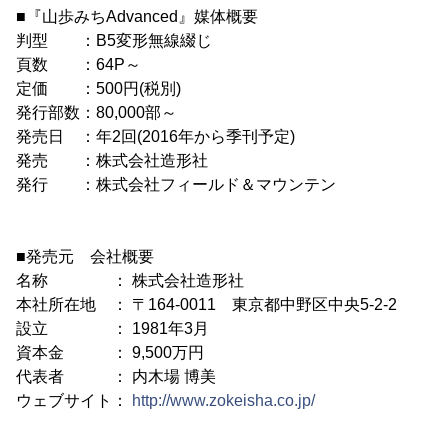
■『山歩みちAdvanced』媒体概要
判型 ：B5変形無線綴じ
頁数 ：64P～
定価 ：500円(税別)
発行部数：80,000部～
発売日 ：年2回(2016年から季刊予定)
発売 ：株式会社造形社
発行 ：株式会社フィールド＆マウンテン
■発売元 会社概要
名称 ： 株式会社造形社
本社所在地 ： 〒164-0011 東京都中野区中央5-2-2
設立 ： 1981年3月
資本金 ： 9,500万円
代表者 ： 内木場 博美
ウェブサイト：
http://www.zokeisha.co.jp/