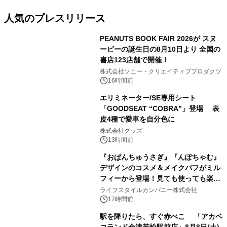
人気のプレスリリース
PEANUTS BOOK FAIR 2026が スヌ
ーピーの誕生日の8月10日より 全国の
書店123店舗で開催！
1
株式会社ソニー・クリエイティブプロダクツ
16時間前
エリミネーター/SE専用シート
「GOODSEAT “COBRA”」登場 表
皮4種で愛車を自分色に
2
株式会社グッズ
13時間前
『おぱんちゅうさぎ』『んぽちゃむ』
デザインのコスメ＆メイクパフがミル
フィーから登場！見ても使っても楽し
3
い、ポップでキュートなコレクショ
ライフスタイルカンパニー株式会社
ン。
17時間前
駅を降りたら、すぐ赤べこ 「アカベ