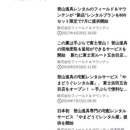
登山道具レンタルのフィールド＆マウ
ンテンが “新品”レンタルプランを800
セット限定で7月に提供開始
株式会社フィールド＆マウンテン
2017年4月26日 16:00
この夏は手ぶらで富士登山！ 登山道具
の現地受取＆返却ができるサービスを
開始 新たに富士宮ルート五合目店
OPEN！ 15％OFFになる「手ぶら割」
株式会社フィールド＆マウンテン
も実施中
2016年5月16日 11:00
登山道具の宅配レンタルサービス「や
まどうぐレンタル屋」、 富士吉田五合
目店をオープン！ ～手ぶらで便利な富
士登山をますます応援～
株式会社フィールド＆マウンテン
2014年7月15日 09:30
日本初 登山道具専門の宅配レンタル
サービス 「やまどうぐレンタル屋」提
供を開始
株式会社フィールド＆マウンテン 代表取締