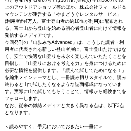
っとも発刊する夏の号では10万部(実数)が全国500カ所以
上のアウトドアショップ等のほか、株式会社フィールド＆
マウンテンが運営する「やまどうぐレンタルサービス」
(利用者約4万人。富士登山者の約10％が利用)に配布され
る、富士山から登山を始める初心者登山者に向けて情報を
発信するメディアです。
今回発刊の『山歩みちAdvanced』は、こうした読者・利
用者に代表される新しい登山者層に、富士登山だけではな
く、安全で快適な山登りを末永く楽しんでいただくことを
目指し、「山登りにおける考える力」を身につけるために
必要な情報を提供します。「読んで試してためになる！」
を編集メインテーマとし、一冊読み切りスタイルで、読み
終わると山で試したくなるような誌面構成になっていま
す。実際に山で試してもらうことで、情報から経験までを
フォローします。
なお、従来の雑誌メディアと大きく異なる点は、以下3点
となります。
＜読みやすく、手元においておきたい一冊に＞