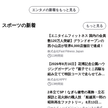
エンタメの新着をもっと見る
スポーツの新着
もっと見る
【エニタイムフィットネス 国内の会員
数120万人突破】グランドオープンの
西小山店が世界6,000店舗目で達成！
株式会社Fast Fitness Japan
11時間前
【2026年8月16日】花博記念公園ハウ
ジングガーデンで『親子でミニ四駆を
組み立てて特設コースで走らせてみよ
う！』を開催
株式会社APPY
13時間前
2本立てSP！なぎら健壱の葛飾・立石
探訪と花火師の職人技 「船越英一郎の
昭和再生ファクトリー」 8月13日
（木）よる9時～ BS12 トゥエルビで
ワールド・ハイビジョン・チャンネル株式会