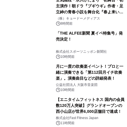
空気階段・水川かたまり 初舞台・初
主演作！朝ドラ『ブギウギ』作者・足
立紳の青春小説を舞台化『春よ来い、
マジで来い』キービジュアル解禁！
（株）キョードーメディアス
8時間前
「THE ALFEE新聞 夏イベ特集号」発
売決定！
株式会社スポーツニッポン新聞社
10時間前
月に一度の吹奏楽イベント！プロと一
緒に演奏できる「第112回月イチ吹奏
楽」。演奏曲目などの詳細発表！
公益社団法人 大阪市音楽団
10時間前
【エニタイムフィットネス 国内の会員
数120万人突破】グランドオープンの
西小山店が世界6,000店舗目で達成！
株式会社Fast Fitness Japan
11時間前