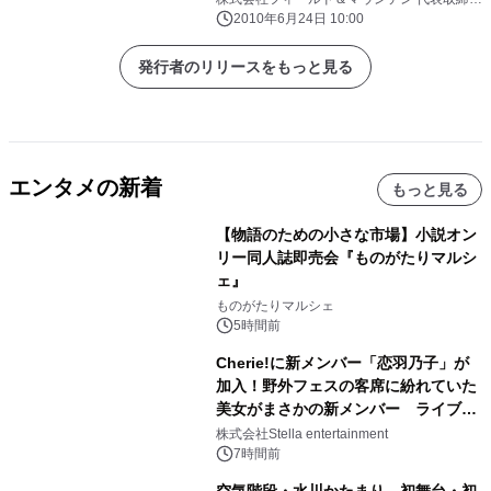
役 山田 淳
2010年6月24日 10:00
発行者のリリースをもっと見る
エンタメの新着
もっと見る
【物語のための小さな市場】小説オン
リー同人誌即売会『ものがたりマルシ
ェ』
ものがたりマルシェ
5時間前
Cherie!に新メンバー「恋羽乃子」が
加入！野外フェスの客席に紛れていた
美女がまさかの新メンバー ライブ中
のサプライズ発表に会場騒然
株式会社Stella entertainment
7時間前