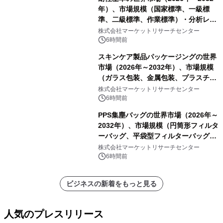
年）、市場規模（国家標準、一級標
準、二級標準、作業標準）・分析レポ
ートを発表
株式会社マーケットリサーチセンター
6時間前
スキンケア製品パッケージングの世界
市場（2026年～2032年）、市場規模
（ガラス包装、金属包装、プラスチッ
ク包装、その他）・分析レポートを発
株式会社マーケットリサーチセンター
表
6時間前
PPS集塵バッグの世界市場（2026年～
2032年）、市場規模（円筒形フィルタ
ーバッグ、平袋型フィルターバッグ、
プリーツフィルターバッグ、その
株式会社マーケットリサーチセンター
他）・分析レポートを発表
6時間前
ビジネスの新着をもっと見る
人気のプレスリリース