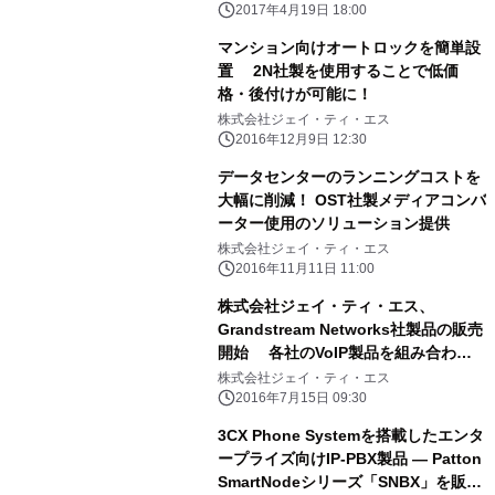
2017年4月19日 18:00
マンション向けオートロックを簡単設
置 2N社製を使用することで低価
格・後付けが可能に！
株式会社ジェイ・ティ・エス
2016年12月9日 12:30
データセンターのランニングコストを
大幅に削減！ OST社製メディアコンバ
ーター使用のソリューション提供
株式会社ジェイ・ティ・エス
2016年11月11日 11:00
株式会社ジェイ・ティ・エス、
Grandstream Networks社製品の販売
開始 各社のVoIP製品を組み合わ
せ、市場の活性化を目指す
株式会社ジェイ・ティ・エス
2016年7月15日 09:30
3CX Phone Systemを搭載したエンタ
ープライズ向けIP-PBX製品 ― Patton
SmartNodeシリーズ「SNBX」を販売