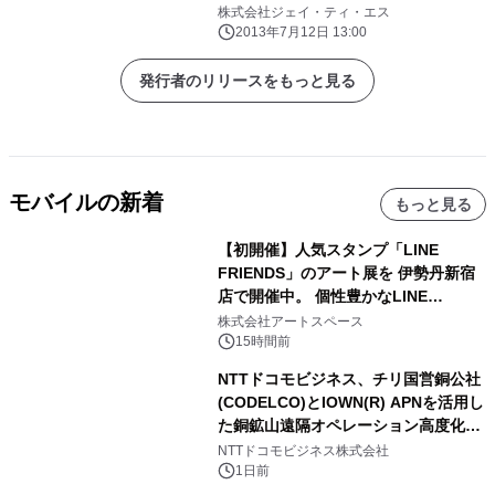
開始 ―
株式会社ジェイ・ティ・エス
2013年7月12日 13:00
発行者のリリースをもっと見る
モバイルの新着
もっと見る
【初開催】人気スタンプ「LINE
FRIENDS」のアート展を 伊勢丹新宿
店で開催中。 個性豊かなLINE
FRIENDSの仲間たちが インテリアア
株式会社アートスペース
ートとして新たな魅力を発信。
15時間前
NTTドコモビジネス、チリ国営銅公社
(CODELCO)とIOWN(R) APNを活用し
た銅鉱山遠隔オペレーション高度化に
向けた調査・実証を開始
NTTドコモビジネス株式会社
1日前