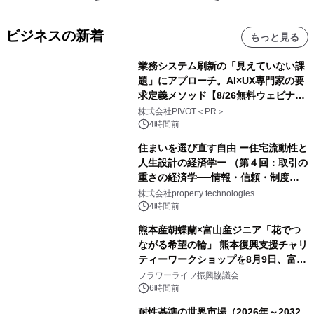
ビジネスの新着
もっと見る
業務システム刷新の「見えていない課
題」にアプローチ。AI×UX専門家の要
求定義メソッド【8/26無料ウェビナ
ー】株式会社PIVOT
株式会社PIVOT＜PR＞
4時間前
住まいを選び直す自由 ー住宅流動性と
人生設計の経済学ー （第４回：取引の
重さの経済学──情報・信頼・制度を
PropTechはどう組み替えるか）｜
株式会社property technologies
PropTech-Lab
4時間前
熊本産胡蝶蘭×富山産ジニア「花でつ
ながる希望の輪」 熊本復興支援チャリ
ティーワークショップを8月9日、富
山・射水で開催
フラワーライフ振興協議会
6時間前
耐性基準の世界市場（2026年～2032