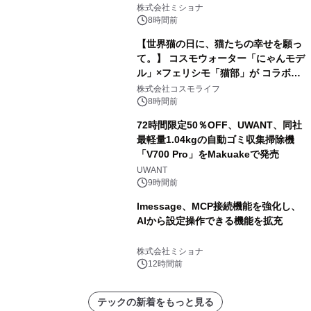
株式会社ミショナ
8時間前
【世界猫の日に、猫たちの幸せを願っ
て。】 コスモウォーター「にゃんモデ
ル」×フェリシモ「猫部」が コラボキ
ャンペーンを実施
株式会社コスモライフ
8時間前
72時間限定50％OFF、UWANT、同社
最軽量1.04kgの自動ゴミ収集掃除機
「V700 Pro」をMakuakeで発売
UWANT
9時間前
lmessage、MCP接続機能を強化し、
AIから設定操作できる機能を拡充
株式会社ミショナ
12時間前
テックの新着をもっと見る