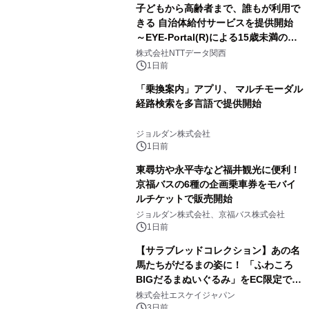
子どもから高齢者まで、誰もが利用で
きる 自治体給付サービスを提供開始
～EYE-Portal(R)による15歳未満の本
人認証と デジタルデバイド対策で実現
株式会社NTTデータ関西
～
1日前
「乗換案内」アプリ、 マルチモーダル
経路検索を多言語で提供開始
ジョルダン株式会社
1日前
東尋坊や永平寺など福井観光に便利！
京福バスの6種の企画乗車券をモバイ
ルチケットで販売開始
ジョルダン株式会社、京福バス株式会社
1日前
【サラブレッドコレクション】あの名
馬たちがだるまの姿に！ 「ふわころ
BIGだるまぬいぐるみ」をEC限定で受
注販売開始
株式会社エスケイジャパン
3日前