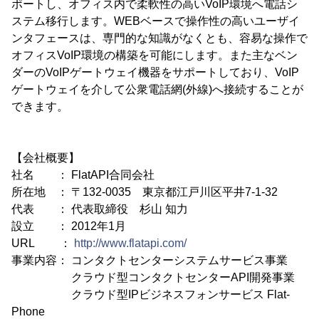
ポートし、オフィス内で柔軟性の高いVoIP環境へ電話シ
ステム移行します。WEBベースで操作性の高いユーザイ
ンタフェースは、専門的な知識がなくとも、容易な操作で
オフィスVoIP環境の構築を可能にします。また主なベン
ダーのVoIPゲートウェイ機器をサポートしており、VoIP
ゲートウェイを介して公衆電話網(外線)へ接続することが
できます。
【会社概要】
社名 ： FlatAPI合同会社
所在地 ： 〒132-0035 東京都江戸川区平井7-1-32
代表 ： 代表取締役 杉山 知力
設立 ： 2012年1月
URL ：
http://www.flatapi.com/
事業内容： コンタクトセンターシステムサービス事業
クラウド型コンタクトセンターAPI開発事業
クラウド型IPビジネスフォンサービス Flat-
Phone