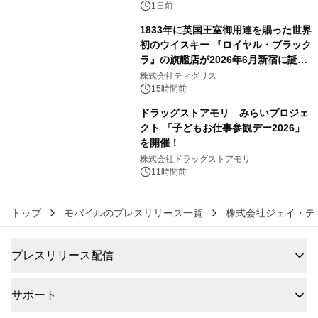
1日前
1833年に英国王室御用達を賜った世界
初のウイスキー 『ロイヤル・ブラック
ラ』の旗艦店が2026年6月新宿に誕
5
生 バカルディ ジャパンと連携した
株式会社ティグリス
没入型バー「BAR Arca」
15時間前
ドラッグストアモリ みらいプロジェ
クト 「子どもお仕事参観デー2026」
を開催！
6
株式会社ドラッグストアモリ
11時間前
トップ
モバイルのプレスリリース一覧
株式会社ジェイ・テ
プレスリリース配信
サポート