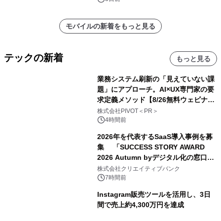
モバイルの新着をもっと見る
テックの新着
もっと見る
業務システム刷新の「見えていない課
題」にアプローチ。AI×UX専門家の要
求定義メソッド【8/26無料ウェビナ
ー】株式会社PIVOT
株式会社PIVOT＜PR＞
4時間前
2026年を代表するSaaS導入事例を募
集 「SUCCESS STORY AWARD
2026 Autumn byデジタル化の窓口」
開催
株式会社クリエイティブバンク
7時間前
Instagram販売ツールを活用し、3日
間で売上約4,300万円を達成