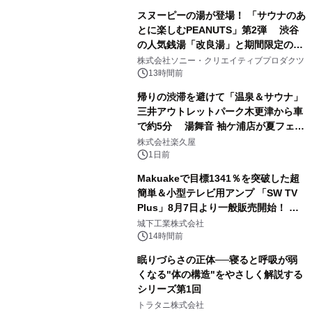
スヌーピーの湯が登場！ 「サウナのあ
とに楽しむPEANUTS」第2弾 渋谷
の人気銭湯「改良湯」と期間限定のコ
1
ラボレーション サウナイキタイコラ
株式会社ソニー・クリエイティブプロダクツ
ボグッズも発売決定！
13時間前
帰りの渋滞を避けて「温泉＆サウナ」
三井アウトレットパーク木更津から車
で約5分 湯舞音 袖ケ浦店が夏フェア
2
メニューを提供
株式会社楽久屋
1日前
Makuakeで目標1341％を突破した超
簡単＆小型テレビ用アンプ 「SW TV
Plus」8月7日より一般販売開始！ ケ
3
ーブル1本つなぐだけ、テレビの音が
城下工業株式会社
ぐっと豊かに
14時間前
眠りづらさの正体──寝ると呼吸が弱
くなる"体の構造"をやさしく解説する
シリーズ第1回
4
トラタニ株式会社