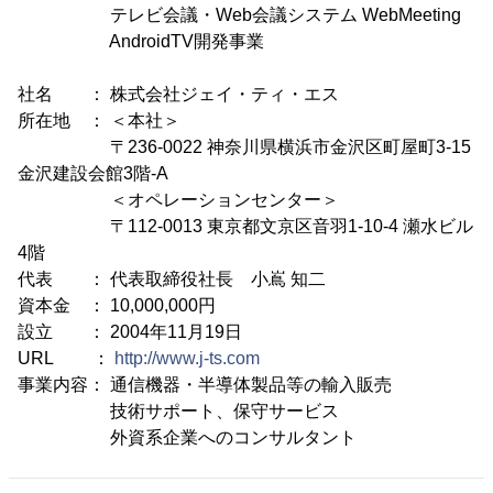
テレビ会議・Web会議システム WebMeeting
AndroidTV開発事業
社名 ： 株式会社ジェイ・ティ・エス
所在地 ： ＜本社＞
〒236-0022 神奈川県横浜市金沢区町屋町3-15
金沢建設会館3階-A
＜オペレーションセンター＞
〒112-0013 東京都文京区音羽1-10-4 瀬水ビル
4階
代表 ： 代表取締役社長 小嶌 知二
資本金 ： 10,000,000円
設立 ： 2004年11月19日
URL ：
http://www.j-ts.com
事業内容： 通信機器・半導体製品等の輸入販売
技術サポート、保守サービス
外資系企業へのコンサルタント