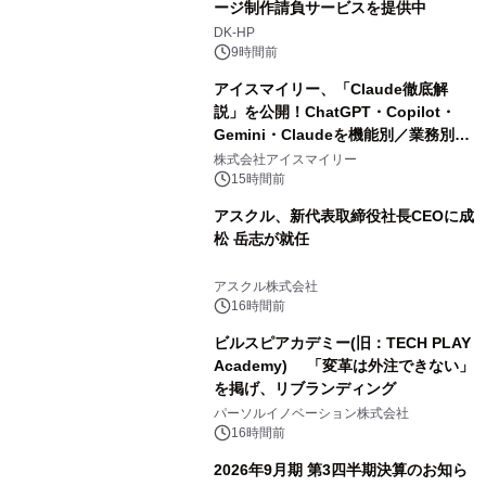
ージ制作請負サービスを提供中
DK-HP
9時間前
アイスマイリー、「Claude徹底解
説」を公開！ChatGPT・Copilot・
Gemini・Claudeを機能別／業務別に
比較―自社に合う生成AIの選び方がわ
株式会社アイスマイリー
かる実践ガイド
15時間前
アスクル、新代表取締役社長CEOに成
松 岳志が就任
アスクル株式会社
16時間前
ビルスピアカデミー(旧：TECH PLAY
Academy) 「変革は外注できない」
を掲げ、リブランディング
パーソルイノベーション株式会社
16時間前
2026年9月期 第3四半期決算のお知ら