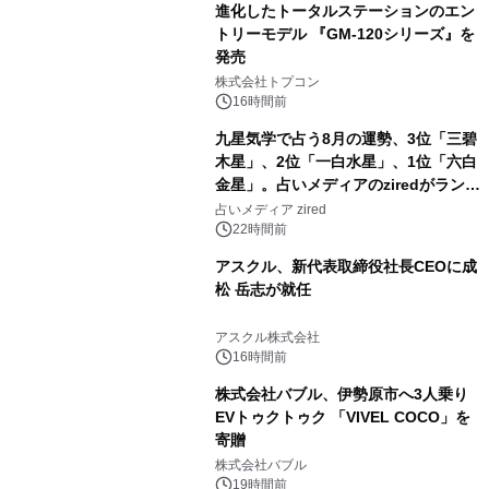
進化したトータルステーションのエン
トリーモデル 『GM-120シリーズ』を
発売
3
株式会社トプコン
16時間前
九星気学で占う8月の運勢、3位「三碧
木星」、2位「一白水星」、1位「六白
金星」。占いメディアのziredがランキ
4
ングを発表
占いメディア zired
22時間前
アスクル、新代表取締役社長CEOに成
松 岳志が就任
5
アスクル株式会社
16時間前
株式会社バブル、伊勢原市へ3人乗り
EVトゥクトゥク 「VIVEL COCO」を
寄贈
6
株式会社バブル
19時間前