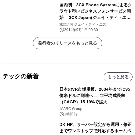
国内初 3CX Phone Systemによるク
ラウド型IPビジネスフォンサービス開
始 3CX Japan(ジェイ・ティ・エ
ス)、FlatAPIと業務提携
株式会社ジェイ・ティ・エス
2014年9月1日 09:30
発行者のリリースをもっと見る
テックの新着
もっと見る
日本のVR市場規模、2034年までに95
億米ドルに到達へ ― 年平均成長率
（CAGR）15.10%で拡大
IMARC Group
1時間前
DK-HP、サーバー設定から運用・修正
までワンストップで対応するホームペ