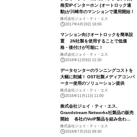
格安IPインターホン (オートロック連
動)が川崎市のマンションで運用開始！
株式会社ジェイ・ティ・エス
2017年4月19日 18:00
マンション向けオートロックを簡単設
置 2N社製を使用することで低価
格・後付けが可能に！
株式会社ジェイ・ティ・エス
2016年12月9日 12:30
データセンターのランニングコストを
大幅に削減！ OST社製メディアコンバ
ーター使用のソリューション提供
株式会社ジェイ・ティ・エス
2016年11月11日 11:00
株式会社ジェイ・ティ・エス、
Grandstream Networks社製品の販売
開始 各社のVoIP製品を組み合わ
せ、市場の活性化を目指す
株式会社ジェイ・ティ・エス
2016年7月15日 09:30