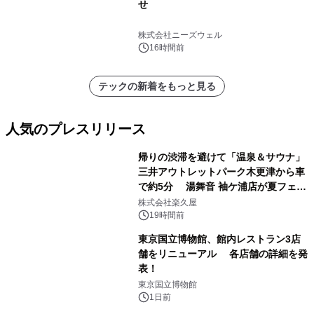
せ
株式会社ニーズウェル
16時間前
テックの新着をもっと見る
人気のプレスリリース
帰りの渋滞を避けて「温泉＆サウナ」
三井アウトレットパーク木更津から車
で約5分 湯舞音 袖ケ浦店が夏フェア
1
メニューを提供
株式会社楽久屋
19時間前
東京国立博物館、館内レストラン3店
舗をリニューアル 各店舗の詳細を発
表！
2
東京国立博物館
1日前