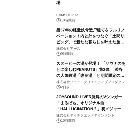
場
2
CAMSHOP.JP
10時間前
築37年の軽量鉄骨造戸建てをフルリノ
ベーション！内と外をつなぐ「土間リ
ビング」で新たな暮らしを叶えた施工
3
事例を株式会社アースが公開
株式会社アース
9時間前
スヌーピーの湯が登場！ 「サウナのあ
とに楽しむPEANUTS」第2弾 渋谷
の人気銭湯「改良湯」と期間限定のコ
4
ラボレーション サウナイキタイコラ
株式会社ソニー・クリエイティブプロダクツ
ボグッズも発売決定！
2日前
JOYSOUND LIVER所属のVシンガー
「まるぱも」オリジナル曲
「HALLUCINATION？」初メジャー配
5
信リリース決定！
株式会社テイチクエンタテインメント
10時間前