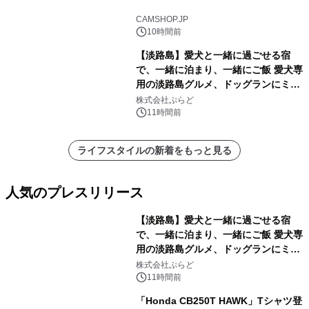
CAMSHOP.JP
10時間前
【淡路島】愛犬と一緒に過ごせる宿
で、一緒に泊まり、一緒にご飯 愛犬専
用の淡路島グルメ、ドッグランにミニ
プール グランピングとトレーラーハウ
株式会社ぷらど
スの2施設で
11時間前
ライフスタイルの新着をもっと見る
人気のプレスリリース
【淡路島】愛犬と一緒に過ごせる宿
で、一緒に泊まり、一緒にご飯 愛犬専
用の淡路島グルメ、ドッグランにミニ
1
プール グランピングとトレーラーハウ
株式会社ぷらど
スの2施設で
11時間前
「Honda CB250T HAWK」Tシャツ登