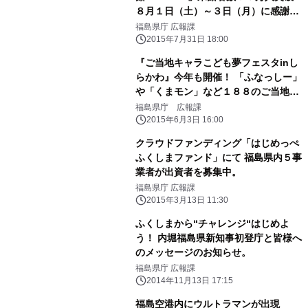
８月１日（土）～３日（月）に感謝フ
ェアを開催！
福島県庁 広報課
2015年7月31日 18:00
『ご当地キャラこども夢フェスタinし
らかわ』今年も開催！ 「ふなっしー」
や「くまモン」など１８８のご当地キ
ャラが大集合！
福島県庁 広報課
2015年6月3日 16:00
クラウドファンディング「はじめっぺ
ふくしまファンド」にて 福島県内５事
業者が出資者を募集中。
福島県庁 広報課
2015年3月13日 11:30
ふくしまから“チャレンジ“はじめよ
う！ 内堀福島県新知事初登庁と皆様へ
のメッセージのお知らせ。
福島県庁 広報課
2014年11月13日 17:15
福島空港内にウルトラマンが出現