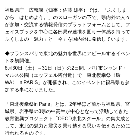
福島県庁 広報課（知事：佐藤 雄平）では、「ふくしま
から はじめよう。」のスローガンの下で、県内外の人々
が参加・交流する情報発信のプラットフォームとして、フ
ェイスブックを中心に各部局が連携を図り一体感を持って
ふくしまの「魅力」と「今」を国内外に発信しています。
◆フランスパリで東北の魅力を世界にアピールするイベン
トを初開催。
8月30日（土）～31日（日）の2日間、パリ市シャンド・
マルス公園（エッフェル塔付近）で「東北復幸祭〈環
WA〉 in PARIS」が開催され、このイベントに福島県も参
加する事になりました。
「東北復幸祭in Paris」とは、2年半ほど前から福島県、宮
城県、岩手県の3県の中高生が中心となって活動してきた
教育復興プロジェクト「OECD東北スクール」の集大成と
して、東北の魅力と震災を乗り越える思いを伝えるために
行われるものです。