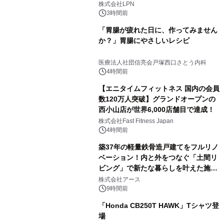
株式会社LPN
3時間前
「胃腸が疲れた日に、作ってみません
か？」胃腸にやさしいレシピ
医療法人社団信亮会戸塚西口さとう内科
4時間前
【エニタイムフィットネス 国内の会員
数120万人突破】グランドオープンの
西小山店が世界6,000店舗目で達成！
株式会社Fast Fitness Japan
4時間前
築37年の軽量鉄骨造戸建てをフルリノ
ベーション！内と外をつなぐ「土間リ
ビング」で新たな暮らしを叶えた施工
事例を株式会社アースが公開
株式会社アース
9時間前
「Honda CB250T HAWK」Tシャツ登
場