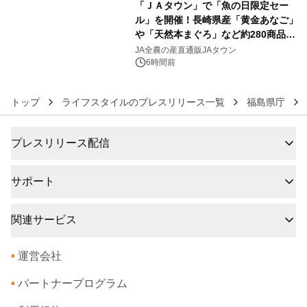
「ＪＡタウン」で「魚の日限定セー
ル」を開催！長崎県産「黄金あなご」
や「天然本まぐろ」など約280商品を
6
販売！～毎月１０日の定例企画～
JA全農の産直通販JAタウン
6時間前
トップ
ライフスタイルのプレスリリース一覧
福島県庁
プレスリリース配信
サポート
関連サービス
•
運営会社
•
パートナープログラム