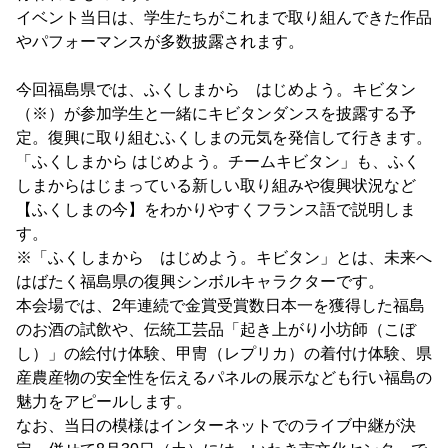
イベント当日は、学生たちがこれまで取り組んできた作品
やパフォーマンスが多数披露されます。
今回福島県では、ふくしまから はじめよう。キビタン
（※）が参加学生と一緒にキビタンダンスを披露する予
定。復興に取り組むふくしまの元気を発信して行きます。
「ふくしまから はじめよう。チームキビタン」も、ふく
しまからはじまっている新しい取り組みや復興状況など
【ふくしまの今】をわかりやすくフランス語で説明しま
す。
※「ふくしまから はじめよう。キビタン」とは、未来へ
はばたく福島県の復興シンボルキャラクターです。
本会場では、2年連続で金賞受賞数日本一を獲得した福島
のお酒の試飲や、伝統工芸品「起き上がり小坊師（こぼ
し）」の絵付け体験、甲冑（レプリカ）の着付け体験、県
産農産物の安全性を伝えるパネルの展示なども行い福島の
魅力をアピールします。
なお、当日の模様はインターネットでのライブ中継が決