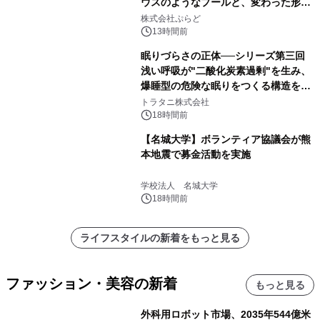
ウスのようなプールと、変わった形の
サウナも 「THE BOXY AWAJI」のお
株式会社ぷらど
得な素泊まり連泊プランで
13時間前
眠りづらさの正体──シリーズ第三回
浅い呼吸が"二酸化炭素過剰"を生み、
爆睡型の危険な眠りをつくる構造を解
説
トラタニ株式会社
18時間前
【名城大学】ボランティア協議会が熊
本地震で募金活動を実施
学校法人 名城大学
18時間前
ライフスタイルの新着をもっと見る
ファッション・美容の新着
もっと見る
外科用ロボット市場、2035年544億米