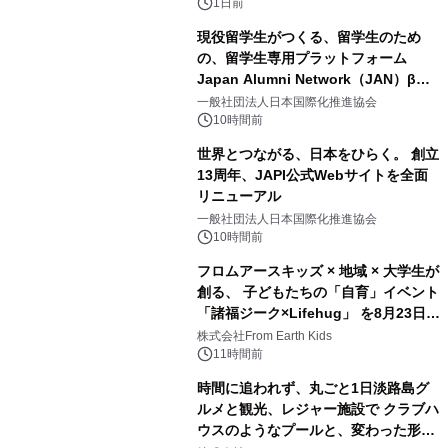
ボグッズも発売決定！
1日前
現役留学生がつくる、留学生のため
の、留学生専用プラットフォーム
Japan Alumni Network（JAN）β版
2
をリリース
一般社団法人日本国際化推進協会
10時間前
世界とつながる、日本をひらく。 創立
13周年、JAPI公式Webサイトを全面
リニューアル
3
一般社団法人日本国際化推進協会
10時間前
フロムアースキッズ × 地域 × 大学生が
創る、 子どもたちの「自育」イベント
「諸福ジーク×Lifehug」 を8月23日
4
(日)開催
株式会社From Earth Kids
11時間前
時間に追われず、丸ごと1日淡路島グ
ルメと観光、レジャー施設で クラブハ
ウスのようなプールと、変わった形の
5