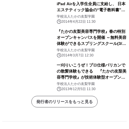
iPad Airを入学生全員に支給し、 日本
エステティック協会の“電子教科書”を
教材として導入
学校法人たかの友梨学園
2014年4月22日 11:30
『たかの友梨美容専門学校』春の特別
オープンキャンパスを開催 ～無料美容
体験ができるスプリングスクール(3/28
金・29土)～
学校法人たかの友梨学園
2014年3月7日 12:30
一刈りいこうぜ！プロ仕様バリカンで
の散髪体験もできる 『たかの友梨美
容専門学校』が技術体験型オープンキ
ャンパスを開催
学校法人たかの友梨学園
2013年12月5日 11:30
発行者のリリースをもっと見る