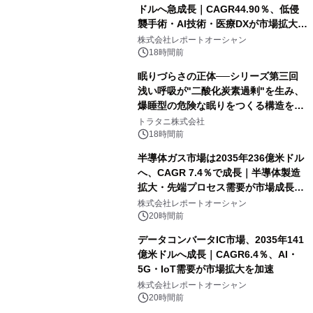
ドルへ急成長｜CAGR44.90％、低侵
襲手術・AI技術・医療DXが市場拡大を
牽引
株式会社レポートオーシャン
18時間前
眠りづらさの正体──シリーズ第三回
浅い呼吸が"二酸化炭素過剰"を生み、
爆睡型の危険な眠りをつくる構造を解
説
トラタニ株式会社
18時間前
半導体ガス市場は2035年236億米ドル
へ、CAGR 7.4％で成長｜半導体製造
拡大・先端プロセス需要が市場成長を
加速
株式会社レポートオーシャン
20時間前
データコンバータIC市場、2035年141
億米ドルへ成長｜CAGR6.4％、AI・
5G・IoT需要が市場拡大を加速
株式会社レポートオーシャン
20時間前