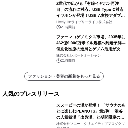
Z世代で広がる「有線イヤホン再注
目」の流れに対応。USB Type-C対応
イヤホンが登場！USB-A変換アダプタ
ー付きでスマホからパソコンまで幅広
LivelyLifeライブリーライフ株式会社
く活用可能
21時間前
ファーマコゲノミクス市場、2035年に
462億9,000万米ドル規模へ到達予測―
個別化医療の進展とゲノム活用が次世
代ヘルスケア投資を加速
株式会社レポートオーシャン
21時間前
ファッション・美容の新着をもっと見る
人気のプレスリリース
スヌーピーの湯が登場！ 「サウナのあ
とに楽しむPEANUTS」第2弾 渋谷
の人気銭湯「改良湯」と期間限定のコ
1
ラボレーション サウナイキタイコラ
株式会社ソニー・クリエイティブプロダクツ