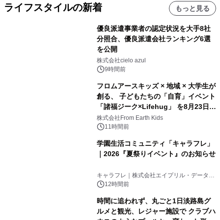
ライフスタイルの新着
もっと見る
優良派遣事業者の認定状況を大手8社
分照合、優良派遣会社ランキング6選
を公開
株式会社cielo azul
9時間前
フロムアースキッズ × 地域 × 大学生が
創る、 子どもたちの「自育」イベント
「諸福ジーク×Lifehug」 を8月23日
(日)開催
株式会社From Earth Kids
11時間前
学園生活コミュニティ「キャラフレ」
｜2026『夏祭りイベント』のお知らせ
キャラフレ｜株式会社エイプリル・データ・
デザインズ
12時間前
時間に追われず、丸ごと1日淡路島グ
ルメと観光、レジャー施設で クラブハ