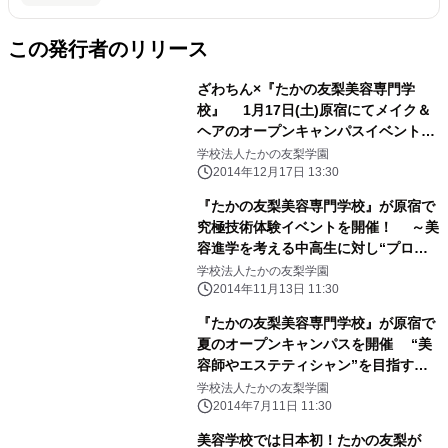
この発行者のリリース
ざわちん×『たかの友梨美容専門学
校』 1月17日(土)原宿にてメイク＆
ヘアのオープンキャンパスイベント開
催！ ～ものまねメイクの神“ざわち
学校法人たかの友梨学園
ん”と美容師の神“野沢道生”がコラボ
2014年12月17日 13:30
～
『たかの友梨美容専門学校』が原宿で
究極技術体験イベントを開催！ ～美
容進学を考える中高生に対し“プロの
先生から究極美容技術” を体験でき
学校法人たかの友梨学園
る！～
2014年11月13日 11:30
『たかの友梨美容専門学校』が原宿で
夏のオープンキャンパスを開催 “美
容師やエステティシャン”を目指す高
校生に7月22日から学校を開放
学校法人たかの友梨学園
2014年7月11日 11:30
美容学校では日本初！たかの友梨が