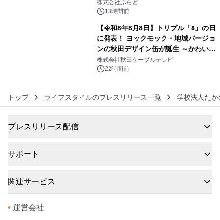
サウナも 「THE BOXY AWAJI」のお
株式会社ぷらど
得な素泊まり連泊プランで
13時間前
【令和8年8月8日】トリプル「8」の日
に発表！ ヨックモック・地域バージョ
ンの秋田デザイン缶が誕生 ～かわいい
6
秋田犬の子犬と秋田の四季と名所を巡
株式会社秋田ケーブルテレビ
るパッケージ～ 9月1日(火)秋田県内で
22時間前
販売開始
トップ
ライフスタイルのプレスリリース一覧
学校法人たか
プレスリリース配信
サポート
関連サービス
•
運営会社