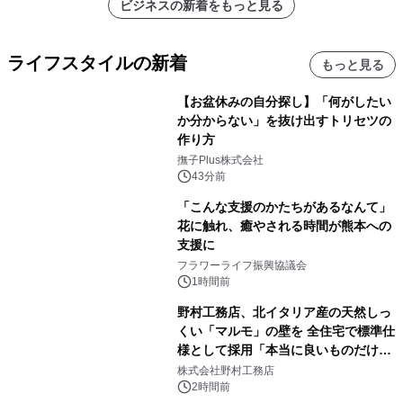
ビジネスの新着をもっと見る
ライフスタイルの新着
もっと見る
【お盆休みの自分探し】「何がしたい
か分からない」を抜け出すトリセツの
作り方
撫子Plus株式会社
43分前
「こんな支援のかたちがあるなんて」
花に触れ、癒やされる時間が熊本への
支援に
フラワーライフ振興協議会
1時間前
野村工務店、北イタリア産の天然しっ
くい「マルモ」の壁を 全住宅で標準仕
様として採用「本当に良いものだけに
こだわる」
株式会社野村工務店
2時間前