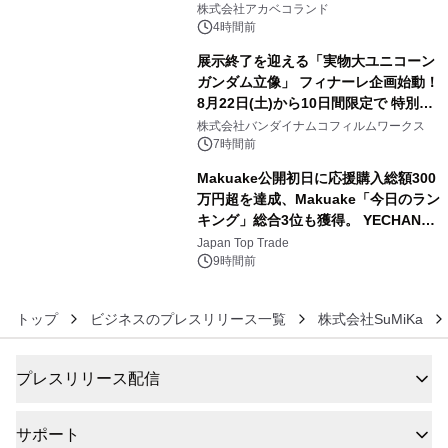
株式会社アカベコランド
4時間前
展示終了を迎える「実物大ユニコーン
ガンダム立像」 フィナーレ企画始動！
8月22日(土)から10日間限定で 特別映
5
像『UNICORN GUNDAM Statue ―
株式会社バンダイナムコフィルムワークス
BEYOND POSSIBILITY ―』を上映！
7時間前
Makuake公開初日に応援購入総額300
万円超を達成、Makuake「今日のラン
キング」総合3位も獲得。 YECHAN音
6
浴シンギングボウル第2弾の大型サイ
Japan Top Trade
ズ（XL・2XL・3XL）を先行販売中
9時間前
トップ
ビジネスのプレスリリース一覧
株式会社SuMiKa
プレスリリース配信
サポート