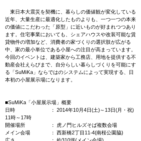
東日本大震災を契機に、暮らしの価値観が変化している
近年、大量生産に最適化したものよりも、一つ一つの本来
の価値にこだわった「原型」に近いものが好まれつつあり
ます。住宅事業においても、シェアハウスや改装可能な賃
貸物件の増加など、消費者の家づくりの選択肢が広がる
中、家の最小単位である小屋への注目が高まっています。
今回のイベントは、建築家から工務店、用地を提供する不
動産会社えらびまで、自分らしい暮らしづくりを可能にす
る「SuMiKa」ならではのシステムによって実現する、日
本初の小屋展示場になります。
■SuMiKa「小屋展示場」概要
日時 ： 2014年10月4日(土)～13日(月・祝)
11時～17時
開催場所 ： 虎ノ門ヒルズそば複数会場
メイン会場 ： 西新橋2丁目11-4(南桜公園脇)
広さ ： 約310坪(メイン会場)