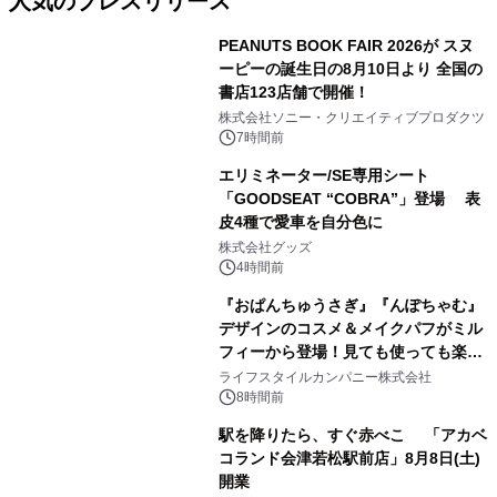
人気のプレスリリース
PEANUTS BOOK FAIR 2026が スヌ
ーピーの誕生日の8月10日より 全国の
書店123店舗で開催！
1
株式会社ソニー・クリエイティブプロダクツ
7時間前
エリミネーター/SE専用シート
「GOODSEAT “COBRA”」登場 表
皮4種で愛車を自分色に
2
株式会社グッズ
4時間前
『おぱんちゅうさぎ』『んぽちゃむ』
デザインのコスメ＆メイクパフがミル
フィーから登場！見ても使っても楽し
3
い、ポップでキュートなコレクショ
ライフスタイルカンパニー株式会社
ン。
8時間前
駅を降りたら、すぐ赤べこ 「アカベ
コランド会津若松駅前店」8月8日(土)
開業
4