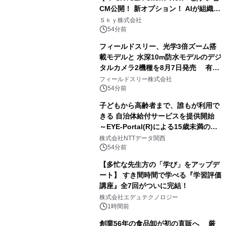
CM公開！ 新オプション！ AIが組織の
業務実態を分析し労務改善を支援。 藤
Ｓｋｙ株式会社
原竜也メイキング動画公開 「もしAIが
54分前
自分を分析したら、すぐ休めと言われ
フィールドスリー、光学3倍ズーム搭
る自信がある」「昨年の夏はカブトム
載モデルと 水深10m防水モデルのデジ
シを捕まえたり、虫と戦ったり…」
タルカメラ2機種を8月7日発売 有効
約1300万画素、用途別に選べるコンデ
フィールドスリー株式会社
ジ新登場
54分前
子どもから高齢者まで、誰もが利用で
きる 自治体給付サービスを提供開始
～EYE-Portal(R)による15歳未満の本
人認証と デジタルデバイド対策で実現
株式会社NTTデータ関西
～
54分前
【多忙な先生方の「学び」をアップデ
ート】 すき間時間で学べる『学習評価
講座』全7回がついに完結！
株式会社エデュテクノロジー
1時間前
創業56年の食品卸が初の直販へ 厳