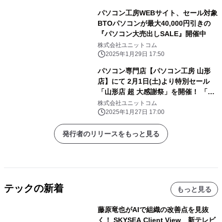
パソコン工房WEBサイト、セール対象
BTOパソコンが最大40,000円引きの
『パソコン大売出しSALE』開催中
株式会社ユニットコム
2025年1月29日 17:50
パソコン専門店【パソコン工房 山形
店】にて 2月1日(土)より特別セール
「山形店 超 大感謝祭」を開催！ 「オ
ススメ即納パソコン」を豊富に取り揃
株式会社ユニットコム
え！ 更に「PCパーツ・周辺機器等の
2025年1月27日 17:00
セール商品」を記念プライスにてご奉
仕！
発行者のリリースをもっと見る
テックの新着
もっと見る
藤原竜也がAIで組織の改善点を見抜
く！ SKYSEA Client View 新テレビ