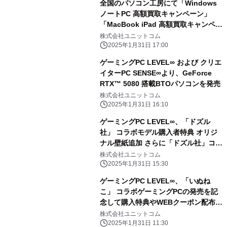
全国のパソコン工房にて「Windows
ノートPC 高額買取キャンペーン」
「MacBook iPad 高額買取キャンペー
ン」を 2月1日から2月28日まで期間限
株式会社ユニットコム
定で同時開催！ 対象商品の買取が最終
2025年1月31日 17:00
査定額から最大5,000円増額！ 「中古
ゲーミングPC LEVEL∞ および クリエ
の日」開催日なら更に10％増額！
イターPC SENSE∞より、GeForce
RTX™ 5080 搭載BTOパソコンを発売
株式会社ユニットコム
2025年1月31日 16:10
ゲーミングPC LEVEL∞、「ドズル
社」 コラボモデル購入者特典 オリジ
ナル壁紙追加 さらに「ドズル社」コラ
ボPC購入時に使える 5,000円OFF
株式会社ユニットコム
WEBクーポン配布
2025年1月31日 15:30
ゲーミングPC LEVEL∞、「いぬね
こ」 コラボゲーミングPCの発売を記
念して購入特典やWEBクーポン配布
さらに、サイン入りコラボPCが当たる
株式会社ユニットコム
キャンペーン実施
2025年1月31日 11:30