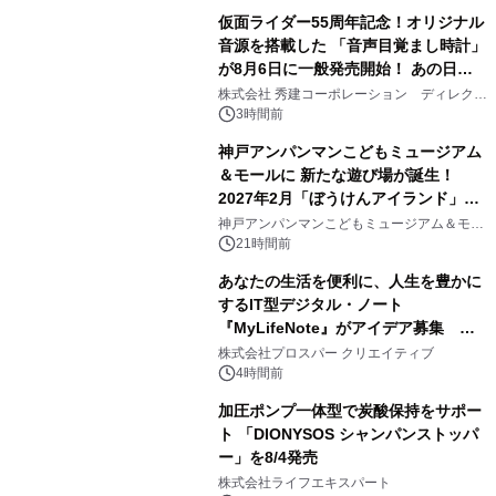
仮面ライダー55周年記念！オリジナル
音源を搭載した 「音声目覚まし時計」
が8月6日に一般発売開始！ あの日の
2
大興奮が今甦る
株式会社 秀建コーポレーション ディレクト
アートギャラリー
3時間前
神戸アンパンマンこどもミュージアム
＆モールに 新たな遊び場が誕生！
2027年2月「ぼうけんアイランド」が
3
オープン
神戸アンパンマンこどもミュージアム＆モー
ル
21時間前
あなたの生活を便利に、人生を豊かに
するIT型デジタル・ノート
『MyLifeNote』がアイデア募集 優
4
秀賞100名に1年間無償試用
株式会社プロスパー クリエイティブ
4時間前
加圧ポンプ一体型で炭酸保持をサポー
ト 「DIONYSOS シャンパンストッパ
ー」を8/4発売
5
株式会社ライフエキスパート