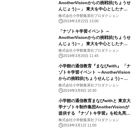
AnotherVisionからの挑戦状(ちょうせ
んじょう)～」 東大を中心としたナゾ
トキ制作集団 AnotherVisionの松丸亮
株式会社小学館集英社プロダクション
吾さんらが登場！ 2019年3月30日
2019年3月22日 13:00
(土)13:30～／15:00～ 「イオンモー
「ナゾトキ学習イベント ～
ル大阪ドームシティ」にて
AnotherVisionからの挑戦状(ちょうせ
んじょう)～」 東大を中心としたナゾ
トキ制作集団 AnotherVisionの松丸亮
株式会社小学館集英社プロダクション
吾さんらが登場！ 2019年3月21日
2019年3月20日 11:45
(木・祝)13:30 - 「ラソラ札幌」にて開
小学館の通信教育『まなびwith』 「ナ
催！
ゾトキ学習イベント ～AnotherVision
からの挑戦状(ちょうせんじょう)～」
東大を中心としたナゾトキ制作集団
株式会社小学館集英社プロダクション
AnotherVisionの松丸亮吾さん、 脳科
2019年3月8日 10:30
学者の茂木健一郎先生などが登場！
小学館の通信教育まなびwithと 東京大
2019年3月17日(日)13:30 - 「イオンモ
学ナゾトキ制作集団AnotherVisionが
ール福岡」にて開催！
提供する 『ナゾトキ学習』を松丸亮吾
さん、 コナンくんと一緒に親子で体
株式会社小学館集英社プロダクション
験！
2019年3月1日 11:00