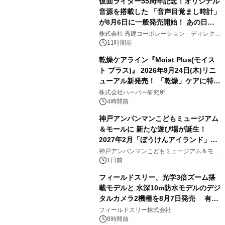
仮面ライダー55周年記念！オリジナル
音源を搭載した 「音声目覚まし時計」
が8月6日に一般発売開始！ あの日の
3
大興奮が今甦る
株式会社 秀建コーポレーション ディレクト
アートギャラリー
11時間前
乾燥ケアライン『Moist Plus(モイス
ト プラス)』 2026年9月24日(木)リニ
ューアル新発売！ 「乾燥」ケアに特化
4
し、ライン使いで潤いに満ちた肌へ
株式会社ハーバー研究所
4時間前
神戸アンパンマンこどもミュージアム
＆モールに 新たな遊び場が誕生！
2027年2月「ぼうけんアイランド」が
5
オープン
神戸アンパンマンこどもミュージアム＆モー
ル
1日前
フィールドスリー、光学3倍ズーム搭
載モデルと 水深10m防水モデルのデジ
タルカメラ2機種を8月7日発売 有効
6
約1300万画素、用途別に選べるコンデ
フィールドスリー株式会社
ジ新登場
8時間前