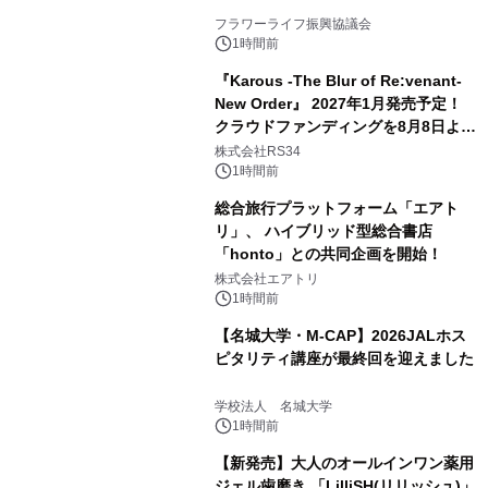
フラワーライフ振興協議会
1時間前
『Karous -The Blur of Re:venant-
New Order』 2027年1月発売予定！
クラウドファンディングを8月8日より
開始
株式会社RS34
1時間前
総合旅行プラットフォーム「エアト
リ」、 ハイブリッド型総合書店
「honto」との共同企画を開始！
株式会社エアトリ
1時間前
【名城大学・M-CAP】2026JALホス
ピタリティ講座が最終回を迎えました
学校法人 名城大学
1時間前
【新発売】大人のオールインワン薬用
ジェル歯磨き 「LilliSH(リリッシュ)」