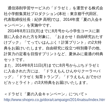
通信添削学習サービスの「ドラゼミ」を運営する株式会
社小学館集英社プロダクション(本社：東京都千代田区、
代表取締役社長：紀伊 高明)では、2014年度「夏の入会キ
ャンペーン」を実施中です。
2014年8月11日(月)までに8月号から小学生コースに新
規に入会された方を対象に、「おまかせ！自由研究おたす
けブック」「てっていはんぷく！計算プリント」の2大特
典をお届けいたします。自由研究に役立つ特別冊子の他、
計算力の定着を目指すプリントなど、夏休みに最適の特典
セットです。
また、2014年8月11日(月)までに8月号からぷちドラゼミ
に入会された方には、「ドラえもん ひんやりクーラーバ
ッグ」「ドラゼミ 知育トランプ」「ドラえもん おでかけ
ピカッとライト」の3大特典をお届けいたします。
＜ドラゼミ「夏の入会キャンペーン」について＞
http://www.shopro.co.jp/dora/campaign/2014natsu/index.html