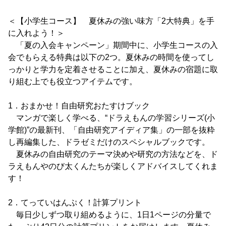
＜【小学生コース】 夏休みの強い味方「2大特典」を手
に入れよう！＞
「夏の入会キャンペーン」期間中に、小学生コースの入
会でもらえる特典は以下の2つ。夏休みの時間を使ってし
っかりと学力を定着させることに加え、夏休みの宿題に取
り組む上でも役立つアイテムです。
1．おまかせ！自由研究おたすけブック
マンガで楽しく学べる、“ドラえもんの学習シリーズ(小
学館)”の最新刊、「自由研究アイディア集」の一部を抜粋
し再編集した、ドラゼミだけのスペシャルブックです。
夏休みの自由研究のテーマ決めや研究の方法などを、ド
ラえもんやのび太くんたちが楽しくアドバイスしてくれま
す！
2．てっていはんぷく！計算プリント
毎日少しずつ取り組めるように、1日1ページの分量で