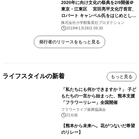
2020年に向け文化の祭典を2/9開催＠
東京・江東区 宮田亮平文化庁長官、
ロバート キャンベル氏をはじめとし、
村田沙耶香氏、小笠原歩氏、鈴木るり
株式会社小学館集英社プロダクション
か氏と語り合う
2019年1月28日 09:30
発行者のリリースをもっと見る
ライフスタイルの新着
もっと見る
「私たちにも何かできますか？」 子ど
もたちの一言から始まった、熊本支援
「フラワーリレー」全国開催
フラワーライフ振興協議会
21分前
【熊本から未来へ。花がつないだ希望
のリレー】