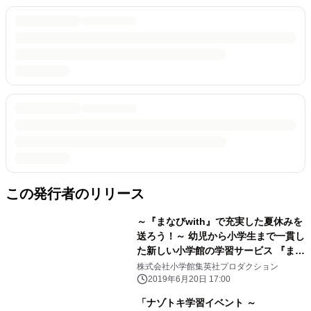
この発行者のリリース
～『まなびwith』で充実した夏休みを
送ろう！～ 幼児から小学生まで一貫し
た新しい小学館の学習サービス 『まな
びwith』夏休み特別企画 「おはスタ」
株式会社小学館集英社プロダクション
収録見学参加者を6月26日より募集開
2019年6月20日 17:00
始！
「ナゾトキ学習イベント ～