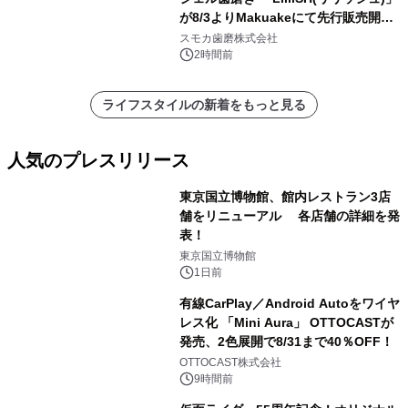
が8/3よりMakuakeにて先行販売開
始！
スモカ歯磨株式会社
2時間前
ライフスタイルの新着をもっと見る
人気のプレスリリース
東京国立博物館、館内レストラン3店
舗をリニューアル 各店舗の詳細を発
表！
1
東京国立博物館
1日前
有線CarPlay／Android Autoをワイヤ
レス化 「Mini Aura」 OTTOCASTが
発売、2色展開で8/31まで40％OFF！
2
OTTOCAST株式会社
9時間前