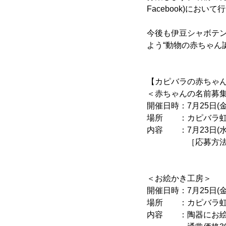
Facebook)におい
今後も伊豆シャボテ
よう“動物の赤ちゃん
【カピバラの赤ちゃ
＜赤ちゃんの名前募
開催日時：7月25日(金
場所 ：カピバラ虹
内容 ：7月23日(
［応募方法］カ
応募用紙に
＜お絵かき工房＞
開催日時：7月25日(金
場所 ：カピバラ虹
内容 ：陶器にお絵