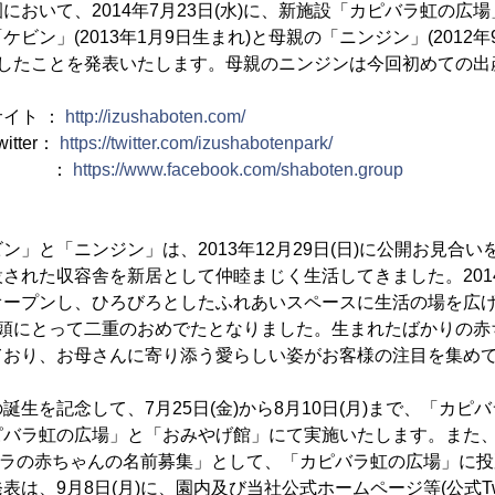
において、2014年7月23日(水)に、新施設「カピバラ虹の広
ビン」(2013年1月9日生まれ)と母親の「ニンジン」(2012年
生したことを発表いたします。母親のニンジンは今回初めての出
イト ：
http://izushaboten.com/
tter：
https://twitter.com/izushabotenpark/
ook ：
https://www.facebook.com/shaboten.group
ン」と「ニンジン」は、2013年12月29日(日)に公開お見合
された収容舎を新居として仲睦まじく生活してきました。2014年
オープンし、ひろびろとしたふれあいスペースに生活の場を広
2頭にとって二重のおめでたとなりました。生まれたばかりの赤
ており、お母さんに寄り添う愛らしい姿がお客様の注目を集め
誕生を記念して、7月25日(金)から8月10日(月)まで、「カピ
バラ虹の広場」と「おみやげ館」にて実施いたします。また、7月
ピバラの赤ちゃんの名前募集」として、「カピバラ虹の広場」に
は、9月8日(月)に、園内及び当社公式ホームページ等(公式Twi