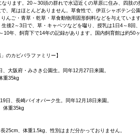
gになります。20～30頭の群れで水辺近くの草原に住み、四肢
意で、尾はほとんどありません。草食性で、伊豆シャボテン公
・りんご・青草・乾草・草食動物用固形飼料などを与えています
。生後2～3日で、草・キャベツなどを囓り、授乳は1日4～8回
～10年、飼育下で14年の記録があります。国内飼育館は約50
場」のカピバラファミリー】
9日、大阪府・みさき公園生。同年12月27日来園。
35kg
月19日、長崎バイオパーク生。同年12月18日来園。
重35kg
。体長25cm、体重1.5kg、性別はまだ分かっておりません。