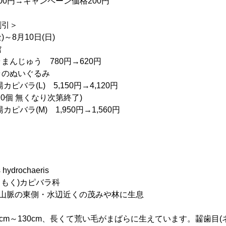
→キャンペーン価格200円
割引＞
)～8月10日(日)
館
んじゅう 780円→620円
ぬいぐるみ
(L) 5,150円→4,120円
無くなり次第終了)
(M) 1,950円→1,560円
hydrochaeris
しもく)カピバラ科
ス山脈の東側・水辺近くの茂みや林に生息
0cm～130cm、長くて荒い毛がまばらに生えています。齧歯目(