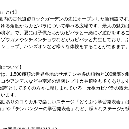
場」とは】
(土)に園内の古代遺跡ロックガーデンの先にオープンした新施設で
らゆる角度からカピバラについて学べる広場です。最大の魅力
の噴水」で、夏には子供たちがカピバラと一緒に水遊びをする
ラゾウガメやシチメンチョウなどがカピバラと共生しており、
クショップ、ハンズオンなど様々な体験をすることができます
園について】
は、1,500種類の世界各地のサボテンや多肉植物と100種類
シコやアンデスなど中南米の遺跡レプリカや植物も多くありま
物詩”として多くの方々に親しまれている「元祖カピバラの露
ています。
感動ありのコミカルで楽しいステージ「どうぶつ学習発表会」
ーゴ」や「チンパンジーの学習発表会」など、様々なステージが