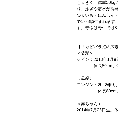
も大きく、体重50k
り、泳ぎや潜水が得
つまいも・にんじん
で1～8頭生まれます
す。寿命は野生では8
【「カピバラ虹の広
＜父親＞
ケビン：2013年1月
体長80cm、体重
＜母親＞
ニンジン：2012年9
体長80cm、体
＜赤ちゃん＞
2014年7月23日生