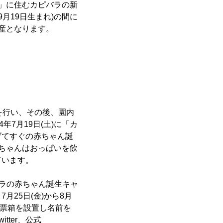
場」に住むカピバラの新
9月19日生まれ)の間に
産となります。
いを行い、その後、園内
7月19日(土)に「カ
げてすぐの赤ちゃん誕
ちゃんはおっぱいを飲
ています。
バラの赤ちゃん誕生キャ
25日(金)から8月
投票箱を設置し名前を
tter、公式