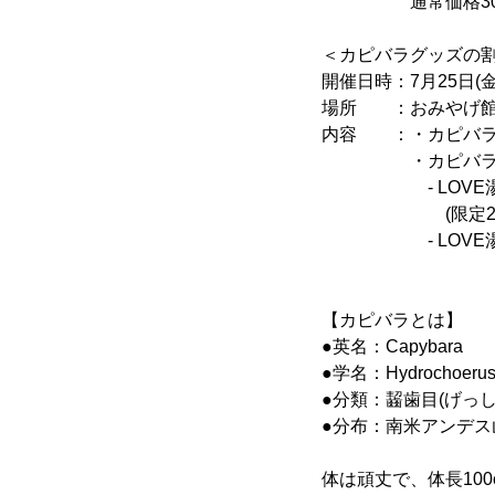
通常価格300円
＜カピバラグッズの
開催日時：7月25日(金
場所 ：おみやげ
内容 ：・カピバラま
・カピバラの
- LOVE湯カピバラ
(限定20個 
- LOVE湯カピバラ
【カピバラとは】
●英名：Capybara
●学名：Hydrochoerus 
●分類：齧歯目(げっ
●分布：南米アンデ
体は頑丈で、体長10