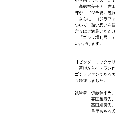
小学館ブックス」に
高橋留美子氏、吉田
陣が、ゴジラ愛に溢
さらに、ゴジラファン
ついて、熱い想いを
方々にご満足いただ
『ゴジラ増刊号』デ
いただけます。
【ビッグコミックオ
新鋭からベテラン作家
ゴジラファンである
収録致しました。
執筆者：伊藤伸平氏
喜国雅彦氏、北見
高田靖彦氏、高橋
星里もちる氏、星