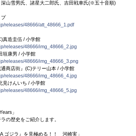
男氏、諸星大二郎氏、吉田戦車氏(※五十音順)
ップ
.jp/releases/48666/att_48666_1.pdf
)真造圭伍 / 小学館
.jp/releases/48666/img_48666_2.jpg
垣康男 / 小学館
e.jp/releases/48666/img_48666_3.png
通商店街』(C)テリー山本 / 小学館
.jp/releases/48666/img_48666_4.jpg
北見けんいち / 小学館
.jp/releases/48666/img_48666_5.jpg
ears」
ラの歴史をご紹介します。
LLA ゴジラ』を見極める！！ 河崎実」