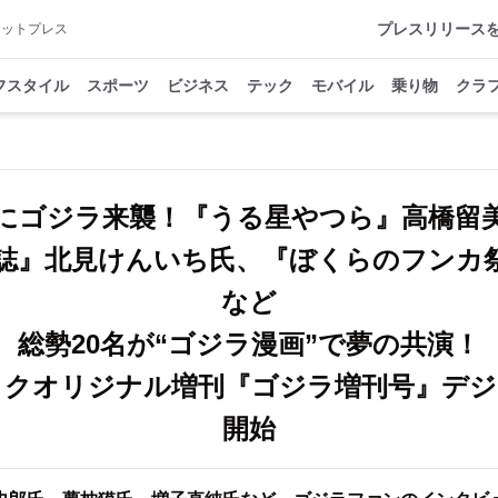
プレスリリース
アットプレス
フスタイル
スポーツ
ビジネス
テック
モバイル
乗り物
クラ
にゴジラ来襲！『うる星やつら』高橋留
誌』北見けんいち氏、『ぼくらのフンカ
など
総勢20名が“ゴジラ漫画”で夢の共演！
ックオリジナル増刊『ゴジラ増刊号』デジ
開始