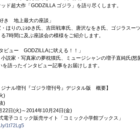
ド超大作「GODZILLA ゴジラ」を語り尽くします。
好き 地上最大の座談」
・ほりのぶゆき氏、吉田戦車氏、唐沢なをき氏、ゴジラスーツ
よる7時間に及ぶ座談会の模様をご紹介します。
タビュー GODZILLAに吠える！！」
説家・写真家の夢枕獏氏、ミュージシャンの増子直純氏(怒髪
いを語ったインタビュー記事をお届けします。
リジナル増刊『ゴジラ増刊号』デジタル版 概要】
火)
抜)
22日(火)～2014年10月24日(金)
公式電子コミック販売サイト「コミック小学館ブックス」
it.ly/1t72Lg5