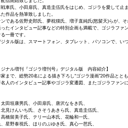
て配信開始致しました。
戦車氏、小田扉氏、真造圭伍氏をはじめ、ゴジラを愛して止ま
れた作品を熱筆致しました。
である佐野史郎氏、夢枕獏氏、増子直純氏(怒髪天)らが、それ
語ったインタビュー記事などの特別企画も満載で、ゴジラファ
ける一冊です。
ジタル版は、スマートフォン、タブレット、パソコンで、いつ
リジナル増刊『ゴジラ増刊号』デジタル版 内容紹介】
まで、総勢20名による描き下ろし“ゴジラ漫画”20作品とと
著名人のインタビュー記事やゴジラ変遷図、またゴジラファン
、太田垣康男氏、小田扉氏、唐沢なをき氏、
けんいち氏、さそうあきら氏、真造圭伍氏、
留美子氏、テリー山本氏、花輪和一氏、
野泰視氏、ほりのぶゆき氏、真心一芭氏、