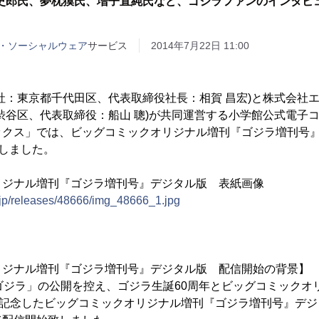
史郎氏、夢枕獏氏、増子直純氏など、ゴジラファンのインタビ
・ソーシャルウェア
サービス
2014年7月22日 11:00
：東京都千代田区、代表取締役社長：相賀 昌宏)と株式会社
渋谷区、代表取締役：船山 聰)が共同運営する小学館公式電子
クス」では、ビッグコミックオリジナル増刊『ゴジラ増刊号』
致しました。
リジナル増刊『ゴジラ増刊号』デジタル版 表紙画像
.jp/releases/48666/img_48666_1.jpg
リジナル増刊『ゴジラ増刊号』デジタル版 配信開始の背景】
A ゴジラ」の公開を控え、ゴジラ生誕60周年とビッグコミックオ
を記念したビッグコミックオリジナル増刊『ゴジラ増刊号』デ