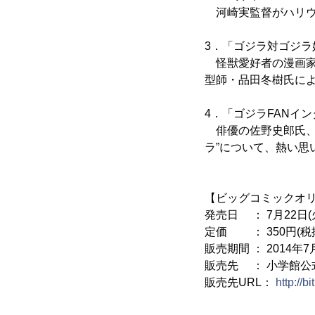
河崎実監督がハリウッ
3．「ゴジラ対ゴジラ
怪獣愛好者の漫画家
型師・品田冬樹氏に
4．「ゴジラFANイン
俳優の佐野史郎氏、小
ラ”について、熱い思
【ビッグコミックオ
発売日 ： 7月22日(
定価 ： 350円(税
販売期間 ： 2014年7月
販売先 ： 小学館
販売先URL：
http://b