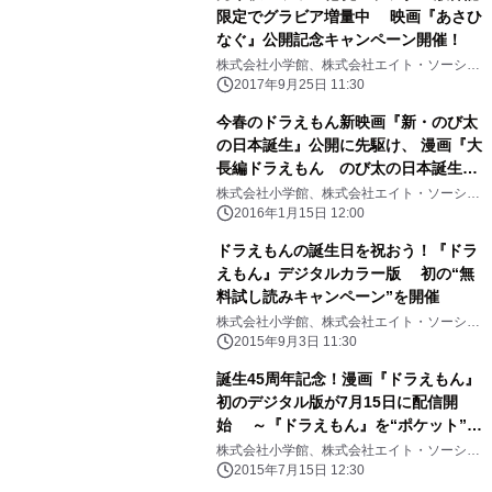
限定でグラビア増量中 映画『あさひ
なぐ』公開記念キャンペーン開催！
株式会社小学館、株式会社エイト・ソーシャ
ルウェア
2017年9月25日 11:30
今春のドラえもん新映画『新・のび太
の日本誕生』公開に先駆け、 漫画『大
長編ドラえもん のび太の日本誕生』
を1月15日、電子配信開始！
株式会社小学館、株式会社エイト・ソーシャ
ルウェア
2016年1月15日 12:00
ドラえもんの誕生日を祝おう！『ドラ
えもん』デジタルカラー版 初の“無
料試し読みキャンペーン”を開催
株式会社小学館、株式会社エイト・ソーシャ
ルウェア
2015年9月3日 11:30
誕生45周年記念！漫画『ドラえもん』
初のデジタル版が7月15日に配信開
始 ～『ドラえもん』を“ポケット”に
入れて持ち歩こう！～
株式会社小学館、株式会社エイト・ソーシャ
ルウェア
2015年7月15日 12:30