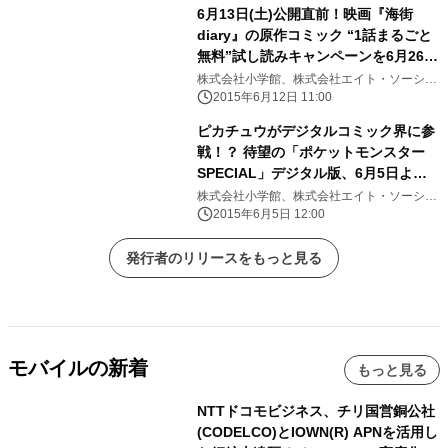
6月13日(土)公開直前！映画『海街
diary』の原作コミック “1話まるごと
無料”試し読みキャンペーンを6月26日
(金)まで開催！
株式会社小学館、株式会社エイト・ソーシャ
ルウェア
2015年6月12日 11:00
ピカチュウがデジタルコミック界に参
戦！？ 待望の「ポケットモンスター
SPECIAL」デジタル版、6月5日より
順次配信開始
株式会社小学館、株式会社エイト・ソーシャ
ルウェア
2015年6月5日 12:00
発行者のリリースをもっと見る
モバイルの新着
もっと見る
NTTドコモビジネス、チリ国営銅公社
(CODELCO)とIOWN(R) APNを活用し