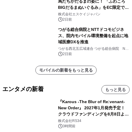
馬たちがだるまの姿に！ 「ふわころ
BIGだるまぬいぐるみ」をEC限定で受
注販売開始
株式会社エスケイジャパン
2日前
つがる総合病院とNTTドコモビジネ
ス、院内モバイル環境整備を起点に地
域医療DXを推進
つがる西北五広域連合 つがる総合病院 NTT
ドコモビジネス株式会社
2日前
モバイルの新着をもっと見る
エンタメの新着
もっと見る
『Karous -The Blur of Re:venant-
New Order』 2027年1月発売予定！
クラウドファンディングを8月8日より
開始
株式会社RS34
3時間前