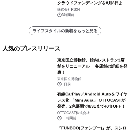
クラウドファンディングを8月8日より
開始
株式会社RS34
3時間前
ライフスタイルの新着をもっと見る
人気のプレスリリース
東京国立博物館、館内レストラン3店
舗をリニューアル 各店舗の詳細を発
表！
1
東京国立博物館
1日前
有線CarPlay／Android Autoをワイヤ
レス化 「Mini Aura」 OTTOCASTが
発売、2色展開で8/31まで40％OFF！
2
OTTOCAST株式会社
11時間前
『FUNBOO(ファンブー)』が、スシロ