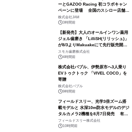
ーとGAZOO Racing 初コラボキャン
ペーンに登場 全国のスシロー店舗で
3
GR 4車種の FUNBOO(ミニカー)付き
株式会社JAM
メニューが展開されます
3時間前
【新発売】大人のオールインワン薬用
ジェル歯磨き 「LilliSH(リリッシュ)」
が8/3よりMakuakeにて先行販売開
4
始！
スモカ歯磨株式会社
4時間前
株式会社バブル、伊勢原市へ3人乗り
EVトゥクトゥク 「VIVEL COCO」を
寄贈
5
株式会社バブル
9時間前
フィールドスリー、光学3倍ズーム搭
載モデルと 水深10m防水モデルのデジ
タルカメラ2機種を8月7日発売 有効
6
約1300万画素、用途別に選べるコンデ
フィールドスリー株式会社
ジ新登場
10時間前