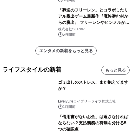
5時間前
「葬送のフリーレン」とコラボしたリ
アル脱出ゲーム最新作『魔族潜む村か
らの脱出』 フリーレンやヒンメルが武
器を手に魔族を見据える描き下ろしメ
株式会社SCRAP
インビジュアル公開
5時間前
エンタメの新着をもっと見る
ライフスタイルの新着
もっと見る
ゴミ出しのストレス、まだ抱えてます
か？
LivelyLifeライブリーライフ株式会社
1時間前
「借用書がないお金」は返さなければ
ならない？支払義務の有無を分ける5
つの確認点