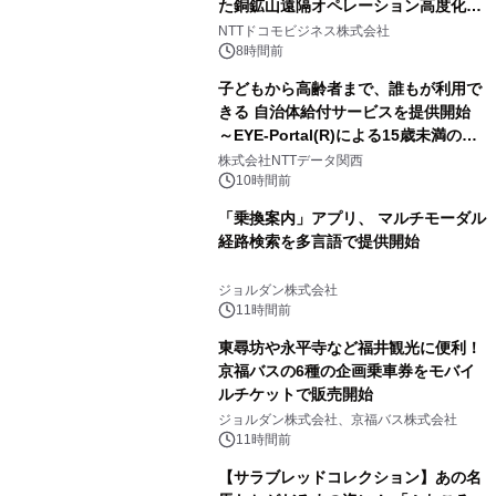
た銅鉱山遠隔オペレーション高度化に
向けた調査・実証を開始
NTTドコモビジネス株式会社
8時間前
子どもから高齢者まで、誰もが利用で
きる 自治体給付サービスを提供開始
～EYE-Portal(R)による15歳未満の本
人認証と デジタルデバイド対策で実現
株式会社NTTデータ関西
～
10時間前
「乗換案内」アプリ、 マルチモーダル
経路検索を多言語で提供開始
ジョルダン株式会社
11時間前
東尋坊や永平寺など福井観光に便利！
京福バスの6種の企画乗車券をモバイ
ルチケットで販売開始
ジョルダン株式会社、京福バス株式会社
11時間前
【サラブレッドコレクション】あの名