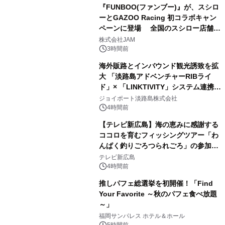
『FUNBOO(ファンブー)』が、スシロ
ーとGAZOO Racing 初コラボキャン
ペーンに登場 全国のスシロー店舗で
GR 4車種の FUNBOO(ミニカー)付き
株式会社JAM
メニューが展開されます
3時間前
海外販路とインバウンド観光誘致を拡
大 「淡路島アドベンチャーRIBライ
ド」× 「LINKTIVITY」システム連携を
開始！
ジョイポート淡路島株式会社
4時間前
【テレビ新広島】海の恵みに感謝する
ココロを育むフィッシングツアー「わ
んぱく釣りごろつられごろ」の参加小
学生を募集
テレビ新広島
4時間前
推しパフェ総選挙を初開催！「Find
Your Favorite ～秋のパフェ食べ放題
～」
福岡サンパレス ホテル＆ホール