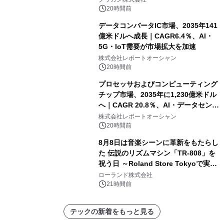
20時間前
データコンバータIC市場、2035年141
億米ドルへ成長｜CAGR6.4％、AI・
5G・IoT需要が市場拡大を加速
株式会社レポートオーシャン
20時間前
プロセッサおよびコンピューティング
チップ市場、2035年に1,230億米ドル
へ｜CAGR 20.8％、AI・データセンタ
ー需要が成長を牽引
株式会社レポートオーシャン
20時間前
8月8日は音楽シーンに革新をもたらし
た 伝説のリズムマシン「TR-808」を
祝う日 ～Roland Store Tokyoで実機
を展示しての 記念キャンペーンを開
ローランド株式会社
催 英国ラジオ「NTS」の 特別プログ
21時間前
ラムや、「TR-808」を愛する伝説的
アーティストを フィーチャーしたアニ
テックの新着をもっと見る
メーションを公開～