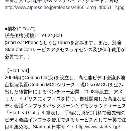
豊富な入出力端子でAVシステムインテグレートに対応
http://www.atpress.ne.jp/releases/48661/img_48661_2.jpg
●価格について
販売価格(税抜)：￥624,800
(StarLeaf PhoneもしくはTouchを含みます。また、別途
StarLeaf Callサービスアクセスライセンス及び保守費用が
必要です。)
【StarLeaf】
2004年にCodian Ltd(英)を設立し、高性能ビデオ会議多地
点接続装置(Codian MCUシリーズ：現CiscoMCU)を生み
出した経営陣によるベンチャー企業。2008年設立。アメ
リカ、イギリスにオフィスを持つ。自社開発した高度なビ
デオ会議インフラをバックボーンとするクラウドサービス
「StarLeaf Call」を発表し、手軽な月額使用料で最先端の
ビデオ会議インフラを使用できるサービスとして米英で注
目を集める。StarLeaf 日本サイト
http://www.starleaf.jp/