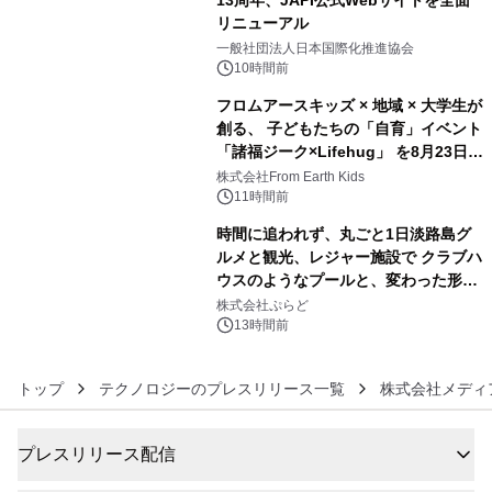
13周年、JAPI公式Webサイトを全面
リニューアル
4
一般社団法人日本国際化推進協会
10時間前
フロムアースキッズ × 地域 × 大学生が
創る、 子どもたちの「自育」イベント
「諸福ジーク×Lifehug」 を8月23日
5
(日)開催
株式会社From Earth Kids
11時間前
時間に追われず、丸ごと1日淡路島グ
ルメと観光、レジャー施設で クラブハ
ウスのようなプールと、変わった形の
6
サウナも 「THE BOXY AWAJI」のお
株式会社ぷらど
得な素泊まり連泊プランで
13時間前
トップ
テクノロジーのプレスリリース一覧
株式会社メディ
プレスリリース配信