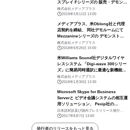
スプレイ Fシリーズの 販売・デモンス
トレーションを開始
株式会社メディアプラス
2019年3月12日 13:00
メディアプラス、米Oblong社と代理
店契約を締結、 同社デモルームにて
Mezzanineシリーズの デモンストレ
ーションを開始
株式会社メディアプラス
2018年9月26日 15:00
米Williams Sound社デジタルワイヤ
レスシステム 「Digi-wave 300シリー
ズ」に簡易同時通訳に最適な新機能、
バイリンガルモード・リレーモードが
株式会社メディアプラス
追加
2018年1月30日 13:30
Microsoft Skype for Business
Serverと ビデオ会議システムの相互運
用ソリューション、 Pexip社の
「Infinity Fusion」がMicrosoft認定
日本語対訳及び国内プレスリリース発行
Pexip 正規国内代理店 株式会社メディアプラ
を取得
2017年8月7日 13:00
ス
発行者のリリースをもっと見る