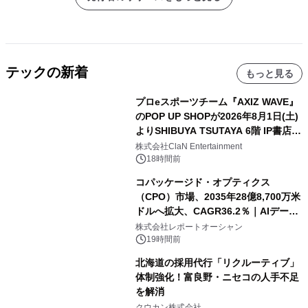
テックの新着
もっと見る
プロeスポーツチーム『AXIZ WAVE』
のPOP UP SHOPが2026年8月1日(土)
よりSHIBUYA TSUTAYA 6階 IP書店で
開催決定！！
株式会社ClaN Entertainment
18時間前
コパッケージド・オプティクス
（CPO）市場、2035年28億8,700万米
ドルへ拡大、CAGR36.2％｜AIデータ
センター・高速光通信需要が成長を加
株式会社レポートオーシャン
速
19時間前
北海道の採用代行「リクルーティブ」
体制強化！富良野・ニセコの人手不足
を解消
クウカン株式会社