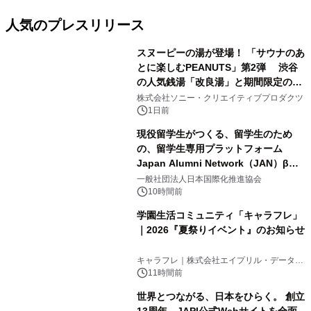
人気のプレスリリース
スヌーピーの湯が登場！ 「サウナのあ
とに楽しむPEANUTS」第2弾 渋谷
の人気銭湯「改良湯」と期間限定のコ
1
ラボレーション サウナイキタイコラ
株式会社ソニー・クリエイティブプロダクツ
ボグッズも発売決定！
1日前
現役留学生がつくる、留学生のため
の、留学生専用プラットフォーム
Japan Alumni Network（JAN）β版
2
をリリース
一般社団法人日本国際化推進協会
10時間前
学園生活コミュニティ「キャラフレ」
｜2026『夏祭りイベント』のお知らせ
3
キャラフレ｜株式会社エイプリル・データ・
デザインズ
11時間前
世界とつながる、日本をひらく。 創立