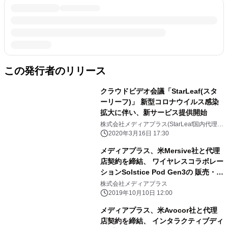
この発行者のリリース
クラウドビデオ会議「StarLeaf(スタ
ーリーフ)」 新型コロナウイルス感染
拡大に伴い、新サービス提供開始
株式会社メディアプラス(StarLeaf国内代理
店)
2020年3月16日 17:30
メディアプラス、米Mersive社と代理
店契約を締結、 ワイヤレスコラボレー
ションSolstice Pod Gen3の 販売・デ
モンストレーションを開始
株式会社メディアプラス
2019年10月10日 12:00
メディアプラス、米Avocor社と代理
店契約を締結、 インタラクティブディ