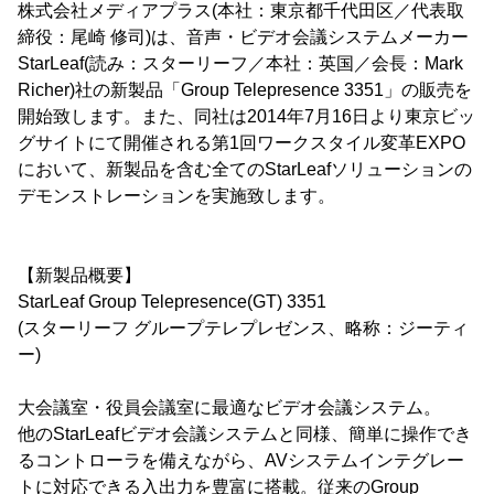
株式会社メディアプラス(本社：東京都千代田区／代表取
締役：尾崎 修司)は、音声・ビデオ会議システムメーカー
StarLeaf(読み：スターリーフ／本社：英国／会長：Mark
Richer)社の新製品「Group Telepresence 3351」の販売を
開始致します。また、同社は2014年7月16日より東京ビッ
グサイトにて開催される第1回ワークスタイル変革EXPO
において、新製品を含む全てのStarLeafソリューションの
デモンストレーションを実施致します。
【新製品概要】
StarLeaf Group Telepresence(GT) 3351
(スターリーフ グループテレプレゼンス、略称：ジーティ
ー)
大会議室・役員会議室に最適なビデオ会議システム。
他のStarLeafビデオ会議システムと同様、簡単に操作でき
るコントローラを備えながら、AVシステムインテグレー
トに対応できる入出力を豊富に搭載。従来のGroup