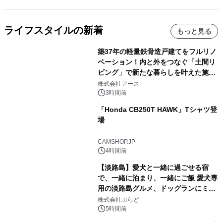
ライフスタイルの新着
もっと見る
築37年の軽量鉄骨造戸建てをフルリノ
ベーション！内と外をつなぐ「土間リ
ビング」で新たな暮らしを叶えた施工
事例を株式会社アースが公開
株式会社アース
3時間前
「Honda CB250T HAWK」Tシャツ登
場
CAMSHOP.JP
4時間前
【淡路島】愛犬と一緒に過ごせる宿
で、一緒に泊まり、一緒にご飯 愛犬専
用の淡路島グルメ、ドッグランにミニ
プール グランピングとトレーラーハウ
株式会社ぷらど
スの2施設で
5時間前