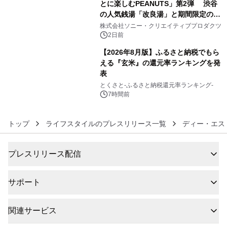
とに楽しむPEANUTS」第2弾 渋谷
の人気銭湯「改良湯」と期間限定のコ
5
ラボレーション サウナイキタイコラ
株式会社ソニー・クリエイティブプロダクツ
ボグッズも発売決定！
2日前
【2026年8月版】ふるさと納税でもら
える『玄米』の還元率ランキングを発
表
6
とくさと-ふるさと納税還元率ランキング-
7時間前
トップ
ライフスタイルのプレスリリース一覧
ディー・エス
プレスリリース配信
サポート
関連サービス