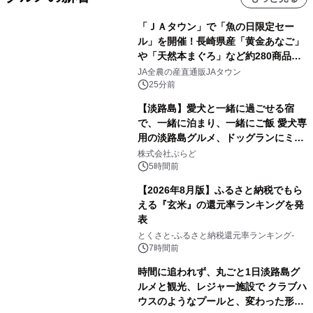
「ＪＡタウン」で「魚の日限定セー
ル」を開催！長崎県産「黄金あなご」
や「天然本まぐろ」など約280商品を
販売！～毎月１０日の定例企画～
JA全農の産直通販JAタウン
25分前
【淡路島】愛犬と一緒に過ごせる宿
で、一緒に泊まり、一緒にご飯 愛犬専
用の淡路島グルメ、ドッグランにミニ
プール グランピングとトレーラーハウ
株式会社ぷらど
スの2施設で
5時間前
【2026年8月版】ふるさと納税でもら
える『玄米』の還元率ランキングを発
表
とくさと-ふるさと納税還元率ランキング-
7時間前
時間に追われず、丸ごと1日淡路島グ
ルメと観光、レジャー施設で クラブハ
ウスのようなプールと、変わった形の