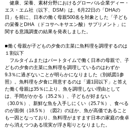
健康、栄養、素材分野におけるグローバル企業ディー・
エス・エム社（以下、DSM）は、6月22日の「DHAの
日」を前に、日本の働く母親500名を対象とした「子ども
の栄養とDHA （ドコサヘキサエン酸）サプリメント」に
関する意識調査の結果を発表しました。
■働く母親が子どもの夕食の主菜に魚料理を調理するのは
１割以下
フルタイムまたはパートタイムで働く日本の母親で、子
どもの夕食の主菜に魚料理を調理しているのはわずか
9.3％に過ぎないことが明らかになりました（別紙図1参
照）。魚料理を夕食に用意するのは「週1回以下」と答え
た働く母親は35％に上り、魚を調理しない理由として
は、手間がかかる（35.2％）、子どもが好まない
（30.0％）、新鮮な魚を入手しにくい（25.7％）、食べる
のが面倒（18.5％）（図2）のほか、魚が高価であること
も一因となっており、魚料理がますます日本の家庭の食卓
から消えつつある現実が浮き彫りとなりました。