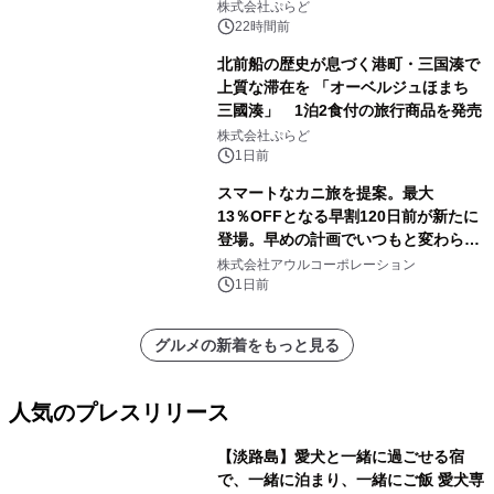
サウナも 「THE BOXY AWAJI」のお
株式会社ぷらど
得な素泊まり連泊プランで
22時間前
北前船の歴史が息づく港町・三国湊で
上質な滞在を 「オーベルジュほまち
三國湊」 1泊2食付の旅行商品を発売
株式会社ぷらど
1日前
スマートなカニ旅を提案。最大
13％OFFとなる早割120日前が新たに
登場。早めの計画でいつもと変わらぬ
大人の冬旅を。ー夕日ヶ浦温泉「佳松
株式会社アウルコーポレーション
苑 別邸ふうか」ー
1日前
グルメの新着をもっと見る
人気のプレスリリース
【淡路島】愛犬と一緒に過ごせる宿
で、一緒に泊まり、一緒にご飯 愛犬専