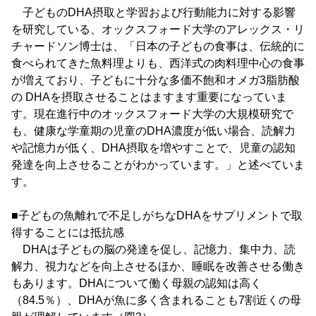
子どものDHA摂取と学習および行動能力に対する影響
を研究している、オックスフォード大学のアレックス・リ
チャードソン博士は、「日本の子どもの食事は、伝統的に
食べられてきた魚料理よりも、西洋式の肉料理中心の食事
が増えており、子どもに十分な多価不飽和オメガ3脂肪酸
の DHAを摂取させることはますます重要になっていま
す。現在進行中のオックスフォード大学の大規模研究で
も、健康な学童期の児童のDHA濃度が低い場合、読解力
や記憶力が低く、DHA摂取を増やすことで、児童の認知
発達を向上させることがわかっています。」と述べていま
す。
■子どもの魚離れで不足しがちなDHAをサプリメントで取
得することには抵抗感
DHAは子どもの脳の発達を促し、記憶力、集中力、読
解力、視力などを向上させるほか、睡眠を改善させる働き
もあります。DHAについて働く母親の認知は高く
（84.5％）、DHAが魚に多く含まれることも7割近くの母