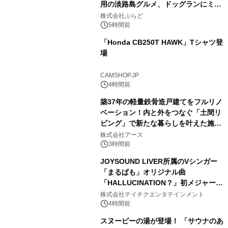
用の淡路島グルメ、ドッグランにミニ
1
プール グランピングとトレーラーハウ
株式会社ぷらど
スの2施設で
5時間前
「Honda CB250T HAWK」Tシャツ登
場
2
CAMSHOP.JP
4時間前
築37年の軽量鉄骨造戸建てをフルリノ
ベーション！内と外をつなぐ「土間リ
ビング」で新たな暮らしを叶えた施工
3
事例を株式会社アースが公開
株式会社アース
3時間前
JOYSOUND LIVER所属のVシンガー
「まるぱも」オリジナル曲
「HALLUCINATION？」初メジャー配
4
信リリース決定！
株式会社テイチクエンタテインメント
4時間前
スヌーピーの湯が登場！ 「サウナのあ