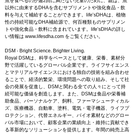
魚を食べるのが週2回に満たない児童のために、親は、魚
以外に由来するDHAを含むサプリメントや強化食品・飲
料を与えて補給することができます。life’sDHAは、植物
性の持続可能なDHA補給源で、何百種類ものサプリメン
トや強化食品・飲料に含まれています。life’sDHAの詳し
い情報は www.lifesdha.com をご覧ください。
DSM - Bright Science. Brighter Living.
Royal DSMは、科学をベースとして健康、栄養、素材分
野で活躍しているグローバル企業です。ライフサイエンス
とマテリアルサイエンスにおける独自の技術を組み合わせ
ることで、経済的繁栄、環境問題への取り組み、そして社
会の発展を促進し、DSMと関わる全ての人々にとって持
続可能な価値を創造します。また、DSMは食品や栄養補
助食品、パーソナルケア、飼料、ファーマシューティカル
ズ、医療機器、自動車、塗料、電気・電子機器、ライフプ
ロテクション、代替エネルギー、バイオ素材などのグロー
バル市場において、顧客企業の業績向上・維持に貢献でき
る革新的なソリューションを提供します。年間の純売上高