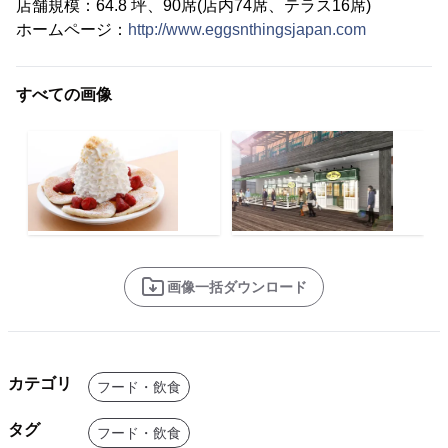
店舗規模：64.8 坪、90席(店内74席、テラス16席)
ホームページ：
http://www.eggsnthingsjapan.com
すべての画像
画像一括ダウンロード
カテゴリ
フード・飲食
タグ
フード・飲食