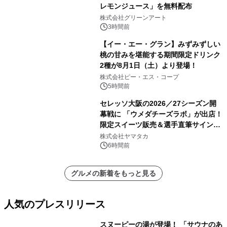
レモンジュース」を無料配布
株式会社グリーンアート
3時間前
【イー・エー・グラン】みずみずしい
桃の甘みを堪能する期間限定ドリンク
2種が8月1日（土）より登場！
株式会社ピー・エス・コープ
5時間前
セレッソ大阪の2026／27シーズン開
幕戦に 「ウメダチーズラボ」が出店！
限定スイーツ販売＆選手直筆サイング
ッズが当たる抽選会を 8月8日に開催
株式会社ヤマタカ
6時間前
グルメの新着をもっと見る
人気のプレスリリース
スヌーピーの湯が登場！ 「サウナのあ