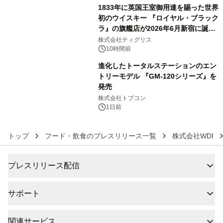
1833年に英国王室御用達を賜った世界
初のウイスキー 『ロイヤル・ブラック
ラ』の旗艦店が2026年6月新宿に誕
5
生 バカルディ ジャパンと連携した
株式会社ティグリス
没入型バー「BAR Arca」
10時間前
進化したトータルステーションのエン
トリーモデル 『GM-120シリーズ』を
発売
6
株式会社トプコン
1日前
トップ
フード・飲食のプレスリリース一覧
株式会社WDI
プレスリリース配信
サポート
関連サービス