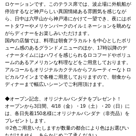
ロケーションです。このテラス席では、波止場に外航船が
停泊するなど神戸らしい異国情緒ある雰囲気を感じなが
ら、日中は六甲山から神戸港にかけて一望でき、夜にはポ
ートタワーやメリケンパークのイルミネーションを眺めな
がらディナーをお楽しみいただけます。
国内の店舗では、料理は朝食アラカルトを中心としたボリ
ューム感のあるグランドメニューのほか、17時以降のデ
ィナータイムにはハワイを感じられるロコフードやボリュ
ームのあるアメリカンな料理などをご用意しております。
アルコールもオリジナルカクテルからフルーティーなトロ
ピカルワインまで各種ご用意しておりますので、朝食から
ディナーまで幅広いシーンでご利用頂けます。
◆オープン記念、オリジナルバンダナをプレゼント！
オープンから3日間、4/18（金）・19（土）・20（日）に
は、各日先着150名様にオリジナルバンダナ（非売品）を
プレゼントします。
※2色ご用意いたしますが数量の都合により色はお選びい
ただけません。あらかじめご了承ください。