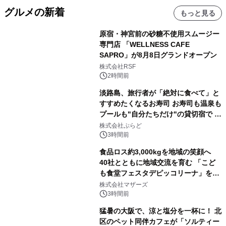
グルメの新着
もっと見る
原宿・神宮前の砂糖不使用スムージー
専門店 「WELLNESS CAFE
SAPRO」が8月8日グランドオープン
株式会社RSF
2時間前
淡路島、旅行者が「絶対に食べて」と
すすめたくなるお寿司 お寿司も温泉も
プールも"自分たちだけ"の貸切宿で 1
日1組限定「岩屋温泉 絵島別庭 海と
株式会社ぷらど
森」の握り寿司プラン
3時間前
食品ロス約3,000kgを地域の笑顔へ
40社とともに地域交流を育む 「こど
も食堂フェスタデピッコリーナ」を9
月5日(土)開催
株式会社マザーズ
3時間前
猛暑の大阪で、涼と塩分を一杯に！ 北
区のペット同伴カフェが「ソルティー