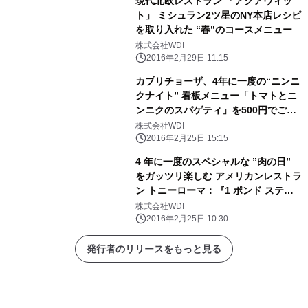
現代北欧レストラン 「アクアヴィッ
ト」 ミシュラン2ツ星のNY本店レシピ
を取り入れた “春”のコースメニュー
株式会社WDI
2016年2月29日 11:15
カプリチョーザ、4年に一度の“ニンニ
クナイト” 看板メニュー「トマトとニ
ンニクのスパゲティ」を500円でご提
供
株式会社WDI
2016年2月25日 15:15
4 年に一度のスペシャルな ”肉の日”
をガッツリ楽しむ アメリカンレストラ
ン トニーローマ：『1 ポンド ステー
キ』 販売
株式会社WDI
2016年2月25日 10:30
発行者のリリースをもっと見る