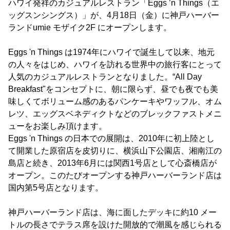
ハワイ発祥のカジュアルレストラン「Eggs ’n Things（エ
ッグスンシングス）」が、4月18日（金）に神戸ハーバー
ランドumie モザイク2F にオープンします。
Eggs 'n Things は1974年にハワイで誕生して以来、地元
の人々をはじめ、ハワイを訪れる世界中の旅行客にとって
人気のカジュアルレストランとなりました。“All Day
Breakfast"をコンセプトに、朝に限らず、昼でも夜でも美
味しくてボリューム感のあるパンケーキやワッフル、オム
レツ、エッグスベネディクトなどのブレックファストメニ
ューをお楽しみ頂けます。
Eggs 'n Things の日本での展開は、2010年に初上陸とし
て開業した原宿店を皮切りに、横浜山下公園店、湘南江の
島店と続き、2013年6月には関西1号店として心斎橋店が
オープン。このたびオープンする神戸ハーバーランド店は
国内第5号店となります。
神戸ハーバーランド店は、海に面したデッキに約10 メー
トルの長さでテラス席を設けた開放的で潮風を感じられる