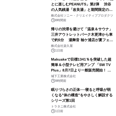
とに楽しむPEANUTS」第2弾 渋谷
の人気銭湯「改良湯」と期間限定のコ
1
ラボレーション サウナイキタイコラ
株式会社ソニー・クリエイティブプロダクツ
ボグッズも発売決定！
8時間前
帰りの渋滞を避けて「温泉＆サウナ」
三井アウトレットパーク木更津から車
で約5分 湯舞音 袖ケ浦店が夏フェア
2
メニューを提供
株式会社楽久屋
1日前
Makuakeで目標1341％を突破した超
簡単＆小型テレビ用アンプ 「SW TV
Plus」8月7日より一般販売開始！ ケ
3
ーブル1本つなぐだけ、テレビの音が
城下工業株式会社
ぐっと豊かに
9時間前
眠りづらさの正体──寝ると呼吸が弱
くなる"体の構造"をやさしく解説する
シリーズ第1回
4
トラタニ株式会社
1日前