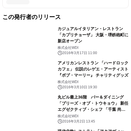
この発行者のリリース
カジュアルイタリアン・レストラン
「カプリチョーザ」 大阪・堺鉄砲町に
新店オープン
株式会社WDI
2016年3月17日 11:00
アメリカンレストラン 「ハードロック
カフェ」 伝説のレゲエ・アーティスト
『ボブ・マーリー』 チャリティグッズ
株式会社WDI
2016年3月10日 19:30
丸ビル最上36階 バー＆ダイニング
「ブリーズ・オブ・トウキョウ」 新任
エグゼクティブ・シェフ 「千葉 尚」
が作るコンテンポラリー・フレンチ
株式会社WDI
2016年3月2日 13:45