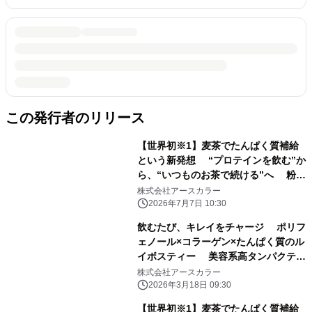
この発行者のリリース
【世界初※1】麦茶でたんぱく質補給
という新発想 “プロテインを飲む”か
ら、“いつものお茶で続ける”へ 粉末
健康飲料「タンパクティー」シリーズ
株式会社アースカラー
「麦茶プラス」「ルイボスティープラ
2026年7月7日 10:30
ス」を SPORTEC 2026に出展
飲むたび、キレイをチャージ ポリフ
ェノール×コラーゲン×たんぱく質のル
イボスティー 美容系高タンパクティ
ー「ルイボスティープラス」新発売
株式会社アースカラー
2026年3月18日 09:30
【世界初※1】麦茶でたんぱく質補給