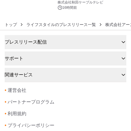
秋田犬の子犬と秋田の四季と名所を巡
株式会社秋田ケーブルテレビ
るパッケージ～ 9月1日(火)秋田県内で
16時間前
販売開始
トップ
ライフスタイルのプレスリリース一覧
株式会社アー
プレスリリース配信
サポート
関連サービス
•
運営会社
•
パートナープログラム
•
利用規約
•
プライバシーポリシー