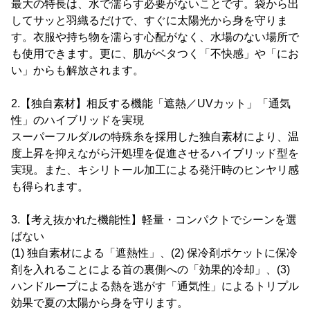
最大の特長は、水で濡らす必要がないことです。袋から出
してサッと羽織るだけで、すぐに太陽光から身を守りま
す。衣服や持ち物を濡らす心配がなく、水場のない場所で
も使用できます。更に、肌がベタつく「不快感」や「にお
い」からも解放されます。
2.【独自素材】相反する機能「遮熱／UVカット」「通気
性」のハイブリッドを実現
スーパーフルダルの特殊糸を採用した独自素材により、温
度上昇を抑えながら汗処理を促進させるハイブリッド型を
実現。また、キシリトール加工による発汗時のヒンヤリ感
も得られます。
3.【考え抜かれた機能性】軽量・コンパクトでシーンを選
ばない
(1) 独自素材による「遮熱性」、(2) 保冷剤ポケットに保冷
剤を入れることによる首の裏側への「効果的冷却」、(3)
ハンドループによる熱を逃がす「通気性」によるトリプル
効果で夏の太陽から身を守ります。