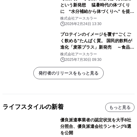
という新発想 猛暑時代の体づくり
に “水分補給から体づくりへ” を提案
する「麦茶プラス」健康博覧会2026に
株式会社アースカラー
出展
2026年2月24日 13:30
プロテインのイメージを覆す“ごくご
く飲める”たんぱく質。 国民的飲料が
進化「麦茶プラス」新発売 ～食品開
発のプロと共同開発！ 特許技術「タン
株式会社アースカラー
パクティー製法」で実現した、新しい
2025年7月30日 09:30
健康習慣～
発行者のリリースをもっと見る
ライフスタイルの新着
もっと見る
優良派遣事業者の認定状況を大手8社
分照合、優良派遣会社ランキング6選
を公開