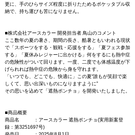
更に、手のひらサイズ程度に折りたためるポケッタブル収
納で、持ち運びも苦になりません。
■株式会社アースカラー 開発担当者 鳥山のコメント
ここ数年の夏の暑さ、期間の長さ、酷暑ともいわれる現状
で「スポーツをする・観戦・応援をする」「夏フェス参加
する」「夏休みレジャーに出かける」何をするにも熱中症
の危険性がついて回ります。一度、二度でも体感温度が下
げられれば熱中症の危険から身を守れます。
「いつでも、どこでも、快適に」この夏“誰もが笑顔で楽
しくて、思い出深いものになりますように”
その思いを込めて「遮熱ポンチョ」を開発いたしました。
■商品概要
商品名 ：アースカラー 遮熱ポンチョ(実用新案登
録：第3251697号)
発売日 ：2025年8月1日