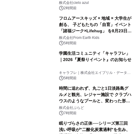
株式会社cielo azul
2時間前
フロムアースキッズ × 地域 × 大学生が
創る、 子どもたちの「自育」イベント
「諸福ジーク×Lifehug」 を8月23日
(日)開催
株式会社From Earth Kids
5時間前
学園生活コミュニティ「キャラフレ」
｜2026『夏祭りイベント』のお知らせ
キャラフレ｜株式会社エイプリル・データ・
デザインズ
5時間前
時間に追われず、丸ごと1日淡路島グ
ルメと観光、レジャー施設で クラブハ
ウスのようなプールと、変わった形の
サウナも 「THE BOXY AWAJI」のお
株式会社ぷらど
得な素泊まり連泊プランで
7時間前
眠りづらさの正体──シリーズ第三回
浅い呼吸が"二酸化炭素過剰"を生み、