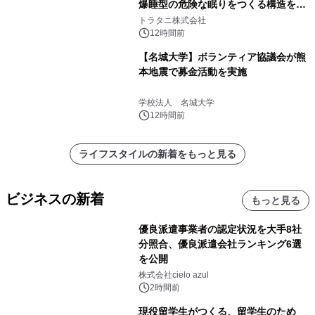
爆睡型の危険な眠りをつくる構造を解
説
トラタニ株式会社
12時間前
【名城大学】ボランティア協議会が熊
本地震で募金活動を実施
学校法人 名城大学
12時間前
ライフスタイルの新着をもっと見る
ビジネスの新着
もっと見る
優良派遣事業者の認定状況を大手8社
分照合、優良派遣会社ランキング6選
を公開
株式会社cielo azul
2時間前
現役留学生がつくる、留学生のため