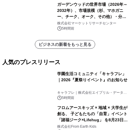
ガーデンウッドの世界市場（2026年～
2032年）、市場規模（杉、マホガニ
ー、チーク、オーク、その他）・分析
レポートを発表
株式会社マーケットリサーチセンター
5時間前
ビジネスの新着をもっと見る
人気のプレスリリース
学園生活コミュニティ「キャラフレ」
｜2026『夏祭りイベント』のお知らせ
1
キャラフレ｜株式会社エイプリル・データ・
デザインズ
5時間前
フロムアースキッズ × 地域 × 大学生が
創る、 子どもたちの「自育」イベント
「諸福ジーク×Lifehug」 を8月23日
2
(日)開催
株式会社From Earth Kids