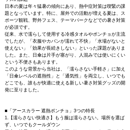
日本の夏は年々猛暑の傾向にあり、熱中症対策は喫緊の課
題となっています。特に、屋外での活動が増える夏は、ス
ポーツ観戦、野外フェス、テーマパークなどでの暑さ対策
が必須です。
従来、水で濡らして使用する冷感タオルやポンチョが主流
でしたが、「衣服やカバンが濡れて不快」「水場がないと
使えない」「効果が長続きしない」といった課題がありま
した。また、日傘は片手が塞がり、人混みでは使いにくい
という不便さもあります。
このような背景から当社は、「濡らさない手軽さ」に加え
「日傘レベルの遮熱性」と「通気性」を両立し、いつでも
どこでも、誰もが快適に使える新しい暑さ対策グッズの開
発に至りました。
■「アースカラー 遮熱ポンチョ」3つの特長
1.【濡らさない快適さ】もう服は濡らさない。場所を選ば
ず、いつでもクールダウン