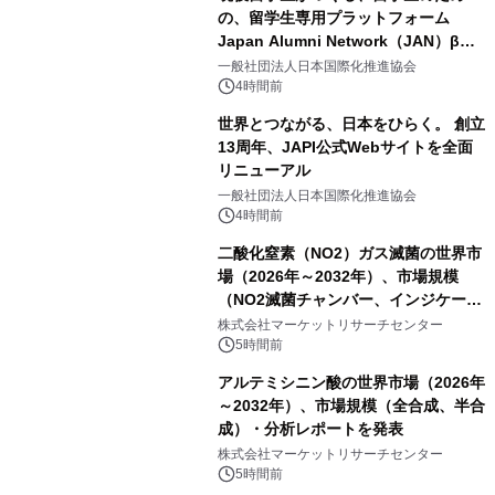
の、留学生専用プラットフォーム
Japan Alumni Network（JAN）β版
をリリース
一般社団法人日本国際化推進協会
4時間前
世界とつながる、日本をひらく。 創立
13周年、JAPI公式Webサイトを全面
リニューアル
一般社団法人日本国際化推進協会
4時間前
二酸化窒素（NO2）ガス滅菌の世界市
場（2026年～2032年）、市場規模
（NO2滅菌チャンバー、インジケータ
ーおよびモニタリングシステム、その
株式会社マーケットリサーチセンター
他）・分析レポートを発表
5時間前
アルテミシニン酸の世界市場（2026年
～2032年）、市場規模（全合成、半合
成）・分析レポートを発表
株式会社マーケットリサーチセンター
5時間前