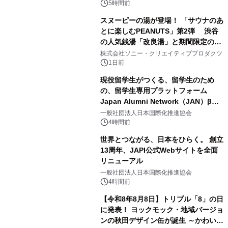
5時間前
スヌーピーの湯が登場！ 「サウナのあ
とに楽しむPEANUTS」第2弾 渋谷
の人気銭湯「改良湯」と期間限定のコ
3
ラボレーション サウナイキタイコラ
株式会社ソニー・クリエイティブプロダクツ
ボグッズも発売決定！
1日前
現役留学生がつくる、留学生のため
の、留学生専用プラットフォーム
Japan Alumni Network（JAN）β版
4
をリリース
一般社団法人日本国際化推進協会
4時間前
世界とつながる、日本をひらく。 創立
13周年、JAPI公式Webサイトを全面
リニューアル
5
一般社団法人日本国際化推進協会
4時間前
【令和8年8月8日】トリプル「8」の日
に発表！ ヨックモック・地域バージョ
ンの秋田デザイン缶が誕生 ～かわいい
6