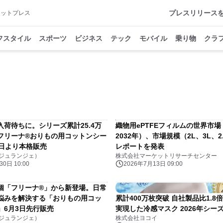
プレスリリース
アットプレス
フスタイル
スポーツ
ビジネス
テック
モバイル
乗り物
クラ
入荷待ちに。シリーズ累計25.4万
織物用ePTFEフィルムの世界市場（
フリーナ®おりもの用コットンシー
2032年）、市場規模（2L、3L、2
1日より本格販売
レポートを発表
E（ジュランジェ）
株式会社マーケットリサーチセンター
0日 10:00
2026年7月13日 09:00
万個「フリーナ®」から新登場。日常
悩みを解決する「おりもの用コッ
累計400万枚突破 自社製品比1.8
」6月3日先行販売
実現した冷感マスク 2026年シー
E（ジュランジェ）
株式会社ヨコイ