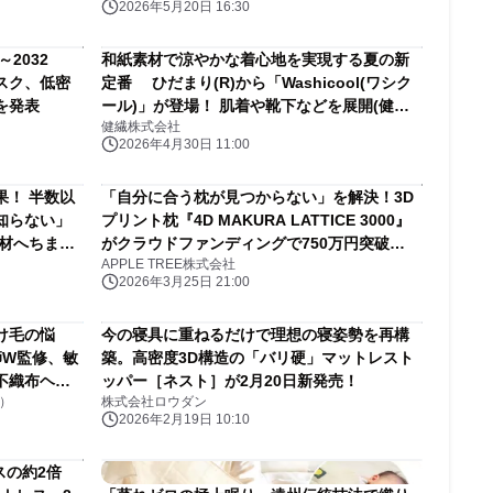
2026年5月20日 16:30
2032
和紙素材で涼やかな着心地を実現する夏の新
スク、低密
定番 ひだまり(R)から「Washicool(ワシク
を発表
ール)」が登場！ 肌着や靴下などを展開(健繊
健繊株式会社
株式会社)
2026年4月30日 11:00
果！ 半数以
「自分に合う枕が見つからない」を解決！3D
知らない」
プリント枕『4D MAKURA LATTICE 3000』
材へちまの
がクラウドファンディングで750万円突破
APPLE TREE株式会社
パ」で足元革
【APPLE TREE株式会社】
2026年3月25日 21:00
け毛の悩
今の寝具に重ねるだけで理想の寝姿勢を再構
師W監修、敏
築。高密度3D構造の「バリ硬」マットレスト
不織布ヘア
ッパー［ネスト］が2月20日新発売！
ー）
株式会社ロウダン
2026年2月19日 10:10
スの約2倍