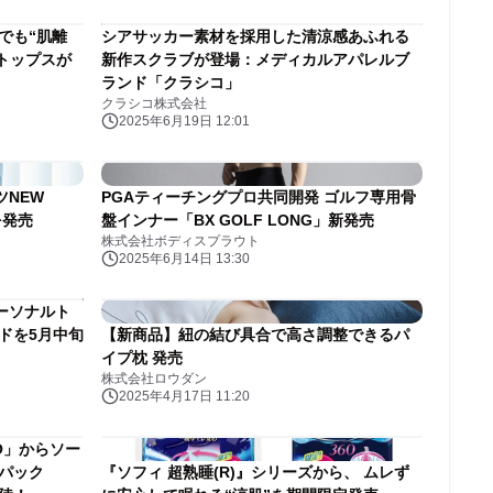
でも“肌離
シアサッカー素材を採用した清涼感あふれる
大トップスが
新作スクラブが登場：メディカルアパレルブ
ランド「クラシコ」
クラシコ株式会社
2025年6月19日 12:01
NEW
PGAティーチングプロ共同開発 ゴルフ専用骨
を発売
盤インナー「BX GOLF LONG」新発売
株式会社ボディスプラウト
2025年6月14日 13:30
ーソナルト
ドを5月中旬
【新商品】紐の結び具合で高さ調整できるパ
イプ枕 発売
株式会社ロウダン
2025年4月17日 11:20
NO」からソー
パック
『ソフィ 超熟睡(R)』シリーズから、 ムレず