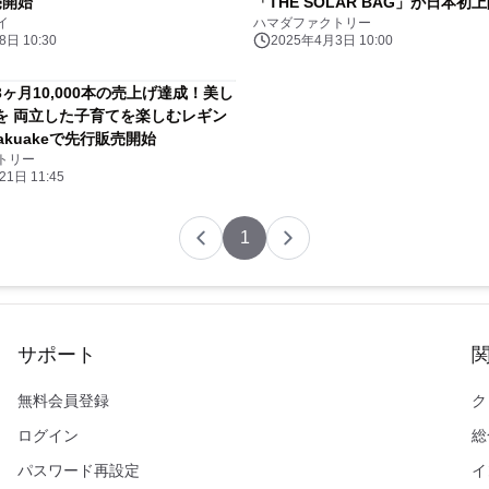
売開始
「THE SOLAR BAG」が日本初
イ
ハマダファクトリー
Makuakeで4月3日より先行販売
日 10:30
2025年4月3日 10:00
ヶ月10,000本の売上げ達成！美し
を 両立した子育てを楽しむレギン
Makuakeで先行販売開始
トリー
1日 11:45
1
サポート
無料会員登録
ク
ログイン
総
パスワード再設定
イ