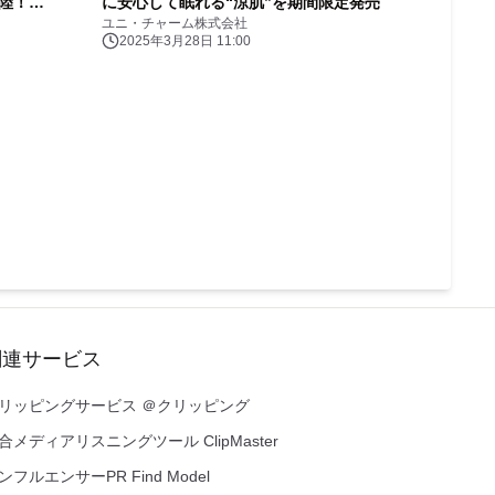
上陸！
に安心して眠れる“涼肌”を期間限定発売
ユニ・チャーム株式会社
開始
2025年3月28日 11:00
関連サービス
リッピングサービス ＠クリッピング
合メディアリスニングツール ClipMaster
ンフルエンサーPR Find Model