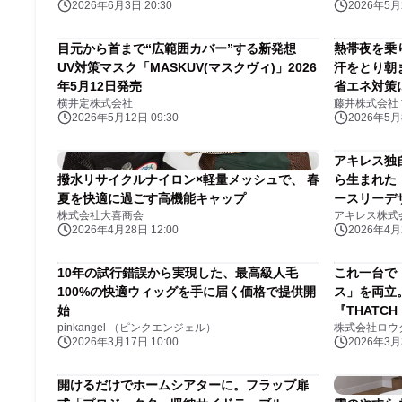
2026年6月3日 20:30
2026年5月2
目元から首まで“広範囲カバー”する新発想
熱帯夜を乗
UV対策マスク「MASKUV(マスクヴィ)」2026
汗をとり朝
年5月12日発売
省エネ対策
横井定株式会社
藤井株式会社 fu
2026年5月12日 09:30
2026年5月8
アキレス独
撥水リサイクルナイロン×軽量メッシュで、 春
ら生まれた 
夏を快適に過ごす高機能キャップ
ースリーデ
株式会社大喜商会
アキレス株式
“長い夏を
2026年4月28日 12:00
2026年4月2
ダル” 26
10年の試行錯誤から実現した、最高級人毛
これ一台で
100%の快適ウィッグを手に届く価格で提供開
ス」を両立
始
『THATC
pinkangel （ピンクエンジェル）
株式会社ロウ
2026年3月17日 10:00
2026年3月3
開けるだけでホームシアターに。フラップ扉