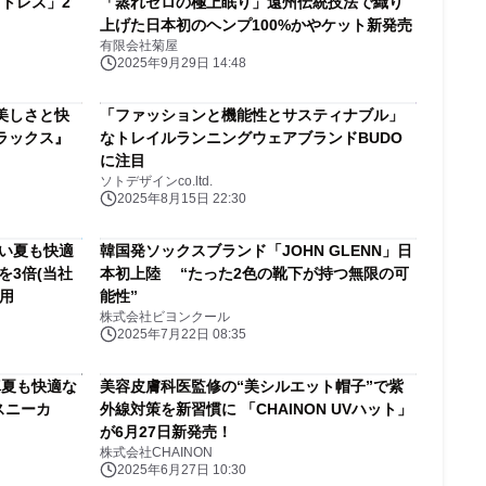
ットレス」2
「蒸れゼロの極上眠り」遠州伝統技法で織り
上げた日本初のヘンプ100%かやケット新発売
有限会社菊屋
2025年9月29日 14:48
美しさと快
「ファッションと機能性とサスティナブル」
ラックス』
なトレイルランニングウェアブランドBUDO
に注目
ソトデザインco.ltd.
2025年8月15日 22:30
暑い夏も快適
韓国発ソックスブランド「JOHN GLENN」日
3倍(当社
本初上陸 “たった2色の靴下が持つ無限の可
用
能性”
株式会社ビヨンクール
2025年7月22日 08:35
真夏も快適な
美容皮膚科医監修の“美シルエット帽子”で紫
スニーカ
外線対策を新習慣に 「CHAINON UVハット」
が6月27日新発売！
株式会社CHAINON
2025年6月27日 10:30