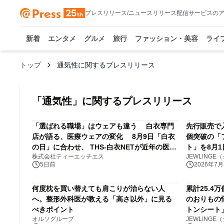
プレスリリース/ニュースリリース配信サービスの
新着
エンタメ
グルメ
旅行
ファッション・美容
ライ
トップ
通気性に関するプレスリリース
「
通気性
」に関するプレスリリース
「選ばれる職場」はウェアも違う 白衣専門
先行販売で
店が語る、医療ウェアの変化 8月9日「白衣
個突破の「
の日」に合わせ、 THS-白衣NETが近年の医療
ト」を8月
株式会社ティーエッチエス
JEWLING
ウェア需要の分析結果を発表
5日前
2026年7月3
何度枕を買い替えても肩こりが治らない人
累計25.4
へ。整形外科医が教える「高さ以外」に見る
のおりもの
べきポイント
トンシート
オルソグループ
JEWLING