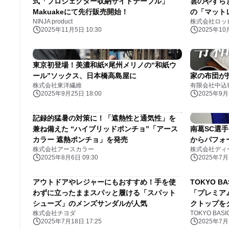
式「プロジェクター収納サイドテーブル」
雲のやすら
Makuakeにて先行販売開始！
の「マットレ
NINJA product
株式会社ロッ
2025年11月5日 10:30
2025年10月
東京初登場！美濃和紙×尾州メリノの“和紙ウ
ール”ソックス、日本橋高島屋に
家の布団が
株式会社東洋繊維
有限会社中込
2025年9月25日 18:00
2025年9月1
記録的猛暑の対策に！「遮熱性と通気性」を
兼ね備えた “ハイブリッドポンチョ”「アース
南葛SC選
カラー 遮熱ポンチョ」を発売
からパフォ
株式会社アースカラー
株式会社ディ
2025年8月6日 09:30
2025年7月2
アウトドアやレジャーにもおすすめ！手を使
TOKYO 
わずに立ったままスパッと履ける「スパット
「プレミア
シューズ」のメンズサンダルが人気
クトップを
株式会社チヨダ
TOKYO BASI
7/11（金
2025年7月18日 17:25
2025年7月1