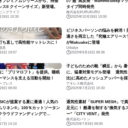
ぎプレミアムシリーズから、待望
の”超”高反発「MammoSleepマ
スII クイーンサイズ」新登場。
タイプ同時発売
ピングライフ
株式会社KURUKURU
28日 10:30
2025年10月28日 10:00
ビジネスパーソンの悩みを解消！
適さを両立した『究極エアリース
打ち直しで高性能マットレスに！
がMakuakeに登場
寝具
Urbalyx
6日 19:07
2025年9月16日 08:36
子どものための靴「瞬足」から 
手に「プリマロフト」を提供。睡眠
に、猛暑対策モデル登場 通気性を
ーマンスを支える活動を開始！
比)に高めたメッシュアッパーを採
ーブレス
アキレス株式会社
9日 09:00
2025年7月22日 16:30
BASICが提案する夏に最適！人気の
通気性素材「SUPER MESH」で
ムリネン®」100％カットソータン
足元に！ 酷暑を制する“換気する
クラウドファンディングで
ー”「CITY VENT」発売
C
株式会社バトン
）～販売スタート！
7日 14:10
2025年7月9日 09:00