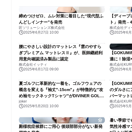
締めつけゼロ、ムレ対策に着目した“現代型ふ
【ディーブ
んどしインナー”を発売
ト」発売 -
匠ソリューションズ株式会社
株式会社ディ
2025年6月27日 10:00
2025年6月2
腰にやさしい設計のマットレス『雲のやすら
ぎプレミアム マットレスⅡ』が、医師継続利
【GOKUM
用意向確認済み製品に認定
適に！除湿
株式会社イッティ
株式会社KUR
2025年6月17日 09:00
2025年6月1
夏ゴルフに革新的な一着を。ゴルフウェアの
【GOKU
概念を変える『袖丈"-15cm"』が特徴的な"攻
のダルさに
め袖モックネックTシャツ"がDIVINER GOLF
バーマット
joker
株式会社KUR
から登場！
2025年5月20日 10:00
2025年5月1
暑い季節で
殿様枕症候群にご用心 後頭部部分がない新発
気性冷感マス