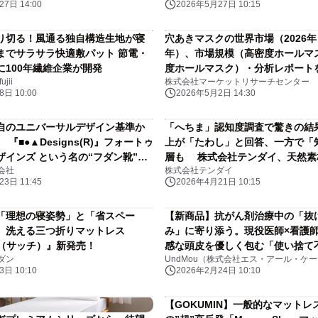
7日 14:00
2026年5月27日 10:15
り切る！風通る独自構造生地が寝
穴あきマスクの世界市場（2026年～
までサラサラ快適敷パット 節電・
年）、市場規模（高密度ホールマ
に100年繊維企業が開発
度ホールマスク）・分析レポート
jii
株式会社マーケットリサーチセンター
日 10:00
2026年5月2日 14:30
自のユニバーサルデザイン基準か
「へちま」認知度調査で驚きの結
『■●▲Designs(R)』フォートゥ
上が「たわし」と回答、一方で「
ザインズ という名の“フダン靴”
層も 株式会社テンダイ、天然素
会社
株式会社テンダイ
快適に過ごせるよう設計されたサン
新たな価値 「夏向け快適スリッ
3日 11:45
2026年4月21日 10:15
年春夏モデル2タイプ登場
命を提案
「理想の寝姿勢」と「省スペー
【新商品】抗がん剤治療中の「抜
。洗える三つ折りマットレス
み」に寄り添う。現役医師×看護
H（サッチ）』新発売！
感な頭皮を優しく包む「使い捨て
ダン
UndMou（株式会社エス・アール・ケ
キャップ」を3月上旬より発売
日 10:10
2026年2月24日 10:10
【GOKUMIN】一般的なマットレ