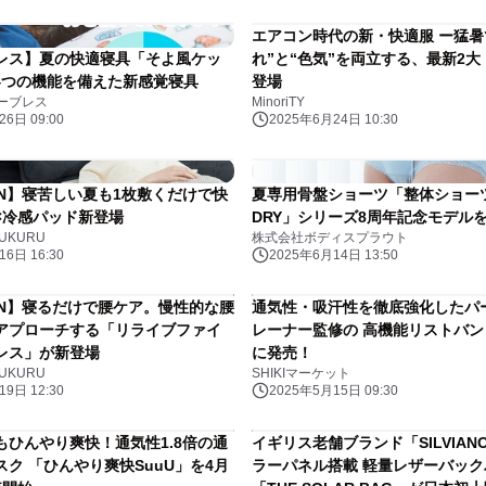
エアコン時代の新・快適服 ー猛暑
レス】夏の快適寝具「そよ風ケッ
れ”と“色気”を両立する、最新2
 4つの機能を備えた新感覚寝具
登場
ーブレス
MinoriTY
6日 09:00
2025年6月24日 10:30
IN】寝苦しい夏も1枚敷くだけで快
夏専用骨盤ショーツ「整体ショーツ
×冷感パッド新登場
DRY」シリーズ8周年記念モデル
UKURU
株式会社ボディスプラウト
6日 16:30
2025年6月14日 13:50
MIN】寝るだけで腰ケア。慢性的な腰
通気性・吸汗性を徹底強化したパ
アプローチする「リライブファイ
レーナー監修の 高機能リストバン
レス」が新登場
に発売！
UKURU
SHIKIマーケット
9日 12:30
2025年5月15日 09:30
もひんやり爽快！通気性1.8倍の通
イギリス老舗ブランド「SILVIA
ク 「ひんやり爽快SuuU」を4月
ラーパネル搭載 軽量レザーバック