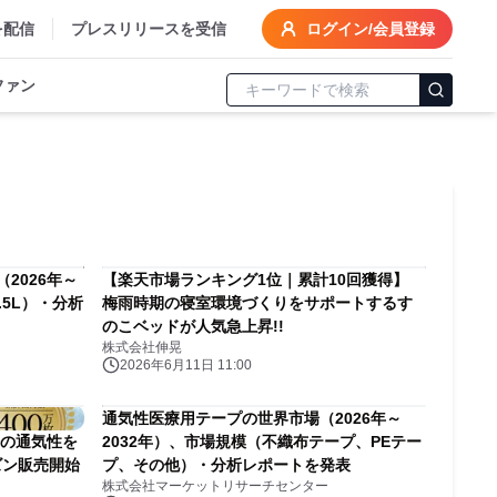
を配信
プレスリリースを受信
ログイン/会員登録
ファン
2026年～
【楽天市場ランキング1位｜累計10回獲得】
.5L）・分析
梅雨時期の寝室環境づくりをサポートするす
のこベッドが人気急上昇!!
株式会社伸晃
2026年6月11日 11:00
通気性医療用テープの世界市場（2026年～
倍の通気性を
2032年）、市場規模（不織布テープ、PEテー
ズン販売開始
プ、その他）・分析レポートを発表
株式会社マーケットリサーチセンター