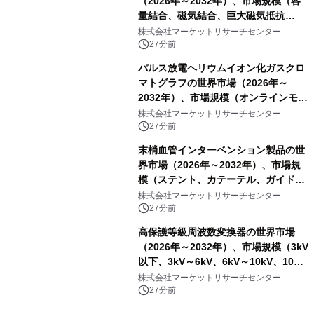
（2026年～2032年）、市場規模（容
量結合、磁気結合、巨大磁気抵抗
（GMR））・分析レポートを発表
株式会社マーケットリサーチセンター
27分前
パルス放電ヘリウムイオン化ガスクロ
マトグラフの世界市場（2026年～
2032年）、市場規模（オンラインモニ
タリング型、ラボラトリー型）・分析
株式会社マーケットリサーチセンター
レポートを発表
27分前
末梢血管インターベンション製品の世
界市場（2026年～2032年）、市場規
模（ステント、カテーテル、ガイドワ
イヤー、シース、下大静脈フィルタ
株式会社マーケットリサーチセンター
ー、その他）・分析レポートを発表
27分前
高保護等級周波数変換器の世界市場
（2026年～2032年）、市場規模（3kV
以下、3kV～6kV、6kV～10kV、10kV
超）・分析レポートを発表
株式会社マーケットリサーチセンター
27分前