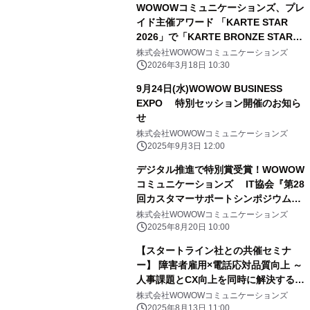
WOWOWコミュニケーションズ、プレ
イド主催アワード 「KARTE STAR
2026」で「KARTE BRONZE STAR」
を受賞！
株式会社WOWOWコミュニケーションズ
2026年3月18日 10:30
9月24日(水)WOWOW BUSINESS
EXPO 特別セッション開催のお知ら
せ
株式会社WOWOWコミュニケーションズ
2025年9月3日 12:00
デジタル推進で特別賞受賞！WOWOW
コミュニケーションズ IT協会『第28
回カスタマーサポートシンポジウム』
に登壇
株式会社WOWOWコミュニケーションズ
2025年8月20日 10:00
【スタートライン社との共催セミナ
ー】 障害者雇用×電話応対品質向上 ～
人事課題とCX向上を同時に解決する新
たな企業価値の創造～
株式会社WOWOWコミュニケーションズ
2025年8月13日 11:00