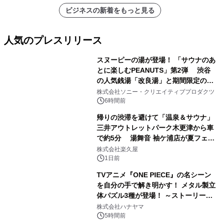
ビジネスの新着をもっと見る
人気のプレスリリース
スヌーピーの湯が登場！ 「サウナのあ
とに楽しむPEANUTS」第2弾 渋谷
の人気銭湯「改良湯」と期間限定のコ
1
ラボレーション サウナイキタイコラ
株式会社ソニー・クリエイティブプロダクツ
ボグッズも発売決定！
6時間前
帰りの渋滞を避けて「温泉＆サウナ」
三井アウトレットパーク木更津から車
で約5分 湯舞音 袖ケ浦店が夏フェア
2
メニューを提供
株式会社楽久屋
1日前
TVアニメ『ONE PIECE』の名シーン
を自分の手で解き明かす！ メタル製立
体パズル3種が登場！ ～ストーリーと
3
ギミックが融合した 大人の体験型パズ
株式会社ハナヤマ
ルが8月7日(金)12時より先行予約受付
5時間前