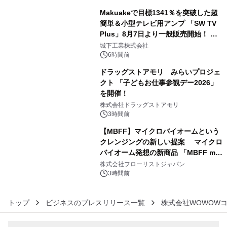
開始～
Makuakeで目標1341％を突破した超
簡単＆小型テレビ用アンプ 「SW TV
Plus」8月7日より一般販売開始！ ケ
4
ーブル1本つなぐだけ、テレビの音が
城下工業株式会社
ぐっと豊かに
6時間前
ドラッグストアモリ みらいプロジェ
クト 「子どもお仕事参観デー2026」
を開催！
5
株式会社ドラッグストアモリ
3時間前
【MBFF】マイクロバイオームという
クレンジングの新しい提案 マイクロ
バイオーム発想の新商品 「MBFF mb
6
クレンジングPRO」を2026年8月6日
株式会社フローリストジャパン
発売
3時間前
トップ
ビジネスのプレスリリース一覧
株式会社WOWOW