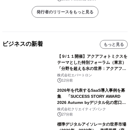
発行者のリリースをもっと見る
ビジネスの新着
もっと見る
【９/１１開催】アクアフォトミクスを
テーマとした特別フォーラム（東京）
「分野を超える水の世界：アクアフォ
トミクスが切り拓く新しい科学の地
株式会社エバートロン
平」を開催
12分前
2026年を代表するSaaS導入事例を募
集 「SUCCESS STORY AWARD
2026 Autumn byデジタル化の窓口」
開催
株式会社クリエイティブバンク
27分前
標準デジタルアイソレータの世界市場