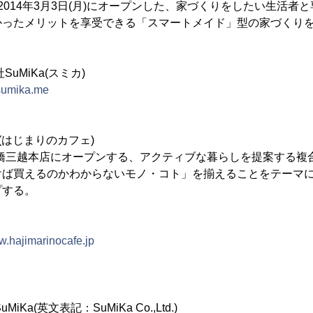
が2014年3月3日(月)にオープンした、家づくりをしたい生活者
かったメリットを享受できる「スマートメイド」型の家づくり
。
uMiKa(スミカ)
/sumika.me
fe」(はじまりのカフェ)
本橋三越本店にオープンする、アクティブな暮らしを提案する複
けば買えるのかわからないモノ・コト」を揃えることをテーマ
プする。
w.hajimarinocafe.jp
a(英文表記：SuMiKa Co.,Ltd.)