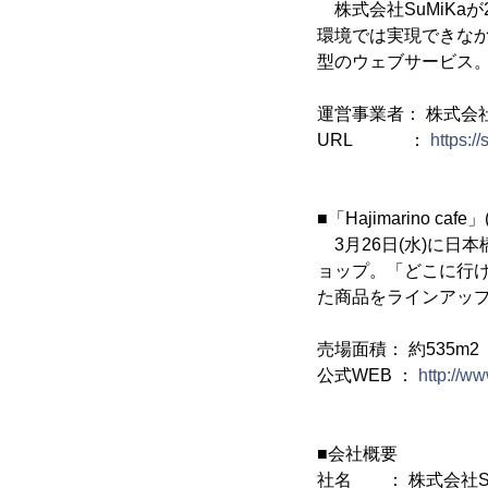
株式会社SuMiKa
環境では実現できな
型のウェブサービス
運営事業者： 株式会社S
URL ：
https:/
■「Hajimarino ca
3月26日(水)に日
ョップ。「どこに行
た商品をラインアッ
売場面積： 約535m2
公式WEB ：
http://ww
■会社概要
社名 ： 株式会社SuMiK