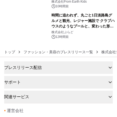
(日)開催
株式会社From Earth Kids
10時間前
時間に追われず、丸ごと1日淡路島グ
ルメと観光、レジャー施設で クラブハ
ウスのようなプールと、変わった形の
6
サウナも 「THE BOXY AWAJI」のお
株式会社ぷらど
得な素泊まり連泊プランで
12時間前
トップ
ファッション・美容のプレスリリース一覧
株式会社
プレスリリース配信
サポート
関連サービス
•
運営会社