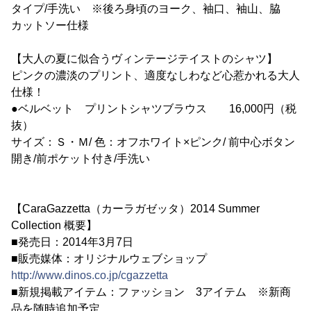
タイプ/手洗い ※後ろ身頃のヨーク、袖口、袖山、脇
カットソー仕様
【大人の夏に似合うヴィンテージテイストのシャツ】
ピンクの濃淡のプリント、適度なしわなど心惹かれる大人
仕様！
●ベルベット プリントシャツブラウス 16,000円（税
抜）
サイズ：Ｓ・Ｍ/ 色：オフホワイト×ピンク/ 前中心ボタン
開き/前ポケット付き/手洗い
【CaraGazzetta（カーラガゼッタ）2014 Summer
Collection 概要】
■発売日：2014年3月7日
■販売媒体：オリジナルウェブショップ
http://www.dinos.co.jp/cgazzetta
■新規掲載アイテム：ファッション 3アイテム ※新商
品を随時追加予定