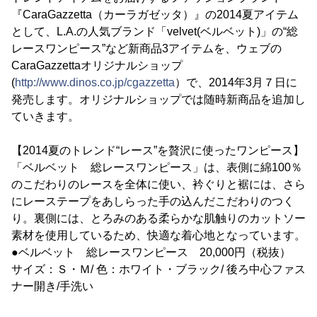
『CaraGazzetta（カーラガゼッタ）』の2014夏アイテム
として、L.A.の人気ブランド「velvet(ベルベット)」の“総
レースワンピース”など新商品3アイテムを、ウェブの
CaraGazzettaオリジナルショップ
(
http://www.dinos.co.jp/cgazzetta
）で、2014年3月７日に
発売します。オリジナルショップでは随時新商品を追加し
ていきます。
【2014夏のトレンド“レース”を贅沢に使ったワンピース】
「ベルベット 総レースワンピース」は、表側に綿100％
のこだわりのレースを全体に使い、衿ぐりと裾には、さら
にレーステープをあしらった手の込んだこだわりのつく
り。裏側には、とろみのある柔らかな肌触りのカットソー
素材を使用しているため、快適な着心地となっています。
●ベルベット 総レースワンピース 20,000円（税抜）
サイズ：Ｓ・Ｍ/ 色：ホワイト・ブラック/ 後ろ中心ファス
ナー開き/手洗い