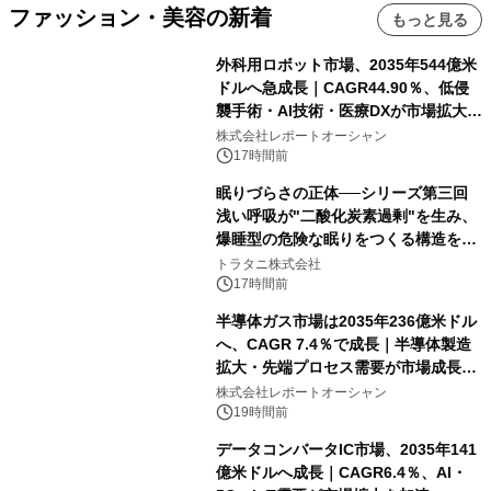
ファッション・美容の新着
もっと見る
外科用ロボット市場、2035年544億米
ドルへ急成長｜CAGR44.90％、低侵
襲手術・AI技術・医療DXが市場拡大を
牽引
株式会社レポートオーシャン
17時間前
眠りづらさの正体──シリーズ第三回
浅い呼吸が"二酸化炭素過剰"を生み、
爆睡型の危険な眠りをつくる構造を解
説
トラタニ株式会社
17時間前
半導体ガス市場は2035年236億米ドル
へ、CAGR 7.4％で成長｜半導体製造
拡大・先端プロセス需要が市場成長を
加速
株式会社レポートオーシャン
19時間前
データコンバータIC市場、2035年141
億米ドルへ成長｜CAGR6.4％、AI・