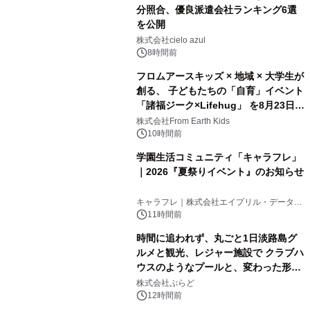
分照合、優良派遣会社ランキング6選
を公開
株式会社cielo azul
8時間前
フロムアースキッズ × 地域 × 大学生が
創る、 子どもたちの「自育」イベント
「諸福ジーク×Lifehug」 を8月23日
(日)開催
株式会社From Earth Kids
10時間前
学園生活コミュニティ「キャラフレ」
｜2026『夏祭りイベント』のお知らせ
キャラフレ｜株式会社エイプリル・データ・
デザインズ
11時間前
時間に追われず、丸ごと1日淡路島グ
ルメと観光、レジャー施設で クラブハ
ウスのようなプールと、変わった形の
サウナも 「THE BOXY AWAJI」のお
株式会社ぷらど
得な素泊まり連泊プランで
12時間前