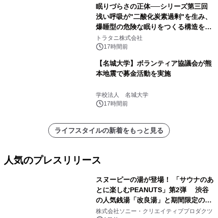
眠りづらさの正体──シリーズ第三回
浅い呼吸が"二酸化炭素過剰"を生み、
爆睡型の危険な眠りをつくる構造を解
説
トラタニ株式会社
17時間前
【名城大学】ボランティア協議会が熊
本地震で募金活動を実施
学校法人 名城大学
17時間前
ライフスタイルの新着をもっと見る
人気のプレスリリース
スヌーピーの湯が登場！ 「サウナのあ
とに楽しむPEANUTS」第2弾 渋谷
の人気銭湯「改良湯」と期間限定のコ
1
ラボレーション サウナイキタイコラ
株式会社ソニー・クリエイティブプロダクツ