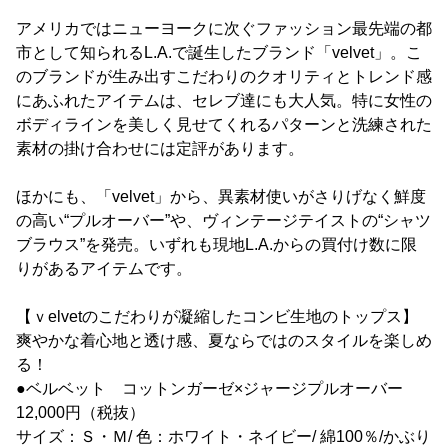
アメリカではニューヨークに次ぐファッション最先端の都
市として知られるL.A.で誕生したブランド「velvet」。こ
のブランドが生み出すこだわりのクオリティとトレンド感
にあふれたアイテムは、セレブ達にも大人気。特に女性の
ボディラインを美しく見せてくれるパターンと洗練された
素材の掛け合わせには定評があります。
ほかにも、「velvet」から、異素材使いがさりげなく鮮度
の高い“プルオーバー”や、ヴィンテージテイストの“シャツ
ブラウス”を発売。いずれも現地L.A.からの買付け数に限
りがあるアイテムです。
【ｖelvetのこだわりが凝縮したコンビ生地のトップス】
爽やかな着心地と透け感、夏ならではのスタイルを楽しめ
る！
●ベルベット コットンガーゼ×ジャージプルオーバー
12,000円（税抜）
サイズ：Ｓ・Ｍ/ 色：ホワイト・ネイビー/ 綿100％/かぶり