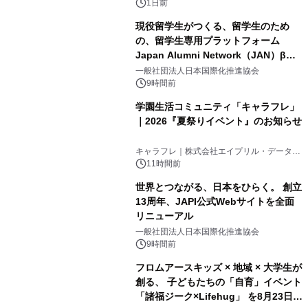
ボグッズも発売決定！
1日前
現役留学生がつくる、留学生のため
の、留学生専用プラットフォーム
Japan Alumni Network（JAN）β版
2
をリリース
一般社団法人日本国際化推進協会
9時間前
学園生活コミュニティ「キャラフレ」
｜2026『夏祭りイベント』のお知らせ
3
キャラフレ｜株式会社エイプリル・データ・
デザインズ
11時間前
世界とつながる、日本をひらく。 創立
13周年、JAPI公式Webサイトを全面
リニューアル
4
一般社団法人日本国際化推進協会
9時間前
フロムアースキッズ × 地域 × 大学生が
創る、 子どもたちの「自育」イベント
「諸福ジーク×Lifehug」 を8月23日
5