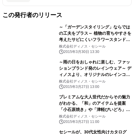
この発行者のリリース
～「ガーデンスタイリング」ならでは
の工夫をプラス～ 植物の育ちやすさを
考えたサビにくいフラワースタンドな
どを新発売 『ガーデンスタイリング』
株式会社ディノス・セシール
VOL.30 2015-2016発行
2015年3月30日 13:30
～雨の日をおしゃれに楽しむ、ファッ
ションブランド発のレインウェア～ デ
ィノスより、オリジナルのレインコー
ト、レインポンチョを新発売
株式会社ディノス・セシール
2015年3月27日 13:00
プレミアムな大人世代だからその魅力
がわかる、「和」のアイテムを提案
「小石原焼き」や「津軽びいどろ」の
モダン食器などを新発売
株式会社ディノス・セシール
2015年3月27日 11:00
セシールが、30代女性向けカタログ