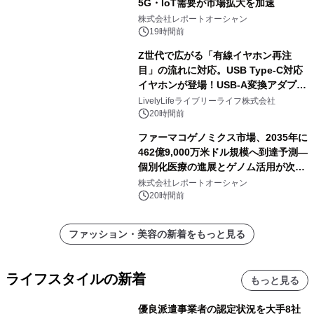
5G・IoT需要が市場拡大を加速
株式会社レポートオーシャン
19時間前
Z世代で広がる「有線イヤホン再注
目」の流れに対応。USB Type-C対応
イヤホンが登場！USB-A変換アダプタ
ー付きでスマホからパソコンまで幅広
LivelyLifeライブリーライフ株式会社
く活用可能
20時間前
ファーマコゲノミクス市場、2035年に
462億9,000万米ドル規模へ到達予測―
個別化医療の進展とゲノム活用が次世
代ヘルスケア投資を加速
株式会社レポートオーシャン
20時間前
ファッション・美容の新着をもっと見る
ライフスタイルの新着
もっと見る
優良派遣事業者の認定状況を大手8社