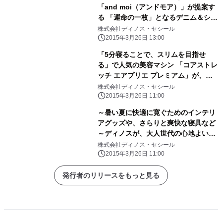
「and moi（アンドモア）」が提案す
る 「運命の一枚」となるデニム＆シャ
ツを新発売
株式会社ディノス・セシール
2015年3月26日 13:00
「5分寝ることで、スリムを目指せ
る」で人気の美容マシン 「コアストレ
ッチ エアプリエ プレミアム」が、進
化して登場！
株式会社ディノス・セシール
2015年3月26日 11:00
～暑い夏に快適に寛ぐためのインテリ
アグッズや、さらりと爽快な寝具など
～ディノスが、大人世代の心地よい
「夏暮らし」のためのアイテムを発売
株式会社ディノス・セシール
2015年3月26日 11:00
発行者のリリースをもっと見る