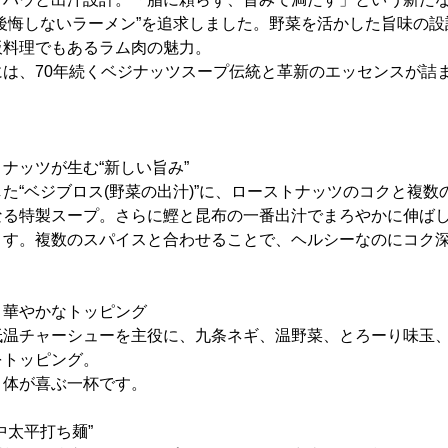
後悔しないラーメン”を追求しました。野菜を活かした旨味の
板料理でもあるラム肉の魅力。
は、70年続くベジナッツスープ伝統と革新のエッセンスが詰
ナッツが生む“新しい旨み”
た“ベジブロス(野菜の出汁)”に、ローストナッツのコクと複数
なる特製スープ。さらに鰹と昆布の一番出汁でまろやかに伸ば
ます。複数のスパイスと合わせることで、ヘルシーなのにコク
と華やかなトッピング
低温チャーシューを主役に、九条ネギ、温野菜、とろーり味玉
をトッピング。
、体が喜ぶ一杯です。
中太平打ち麺”