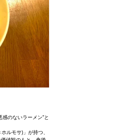
悪感のないラーメン”と
きホルモサ)」が持つ、
な価値観のもと、食後