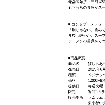
老舗製麺所「三河屋
もちもちの食感がス
■ コンセプトメッセ
「脂じゃない、旨み
食後も軽やか。スー
ラーメンの常識をくつ
■商品概要
商品名 ： ばしらあ麺
発売日 ： 2025年6月
種類 ： ベジナッ
価格 ： 1,000円(
提供日 ： 毎週火曜・
限定 ： 週2回の
販売場所： ラムラム
東京都中央区日本橋