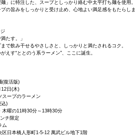
製麺」に特注した、スープとしっかり絡む中太平打ち麺を使用
ープの旨みをしっかりと受け止め、心地よい満足感をもたらし
ージ
で満たす。」
プまで飲み干せるやさしさと、しっかりと満たされるコク。
がえす“ととのう系ラーメン”、ここに誕生。
(復活版)
12日(木)
ツスープのラーメン
税込)
木曜の11時30分～13時30分
ランチ限定
ラム
人形町1-5-12 萬武ビル地下1階