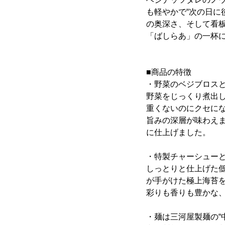
も軽やかで“次の日に
の奥深さ、そして看
「ばしらあ」の一杯に
■商品の特徴
・野菜のベジブロスと
野菜をじっくり煮出し
重くないのにクセに
旨みの深層が味わえ
に仕上げました。
・特製チャーシュー
しっとりと仕上げた
が手がけた極上海苔
彩りも香りも豊かな
・麺は三河屋製麺の“