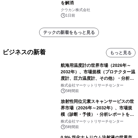
を解消
クウカン株式会社
1日前
テックの新着をもっと見る
ビジネスの新着
もっと見る
航海用温度計の世界市場（2026年～
2032年）、市場規模（プロテクター温
度計、圧力温度計、その他）・分析レ
ポートを発表
株式会社マーケットリサーチセンター
5時間前
放射性同位元素スキャンサービスの世
界市場（2026年～2032年）、市場規
模（診断・予後）・分析レポートを発
表
株式会社マーケットリサーチセンター
5時間前
0.9% 塩化ナトリウム注射液の世界市