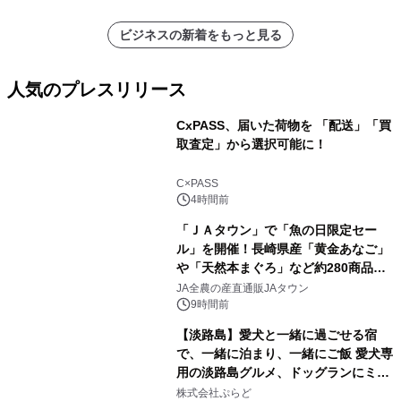
ビジネスの新着をもっと見る
人気のプレスリリース
CxPASS、届いた荷物を 「配送」「買
取査定」から選択可能に！
1
C×PASS
4時間前
「ＪＡタウン」で「魚の日限定セー
ル」を開催！長崎県産「黄金あなご」
や「天然本まぐろ」など約280商品を
2
販売！～毎月１０日の定例企画～
JA全農の産直通販JAタウン
9時間前
【淡路島】愛犬と一緒に過ごせる宿
で、一緒に泊まり、一緒にご飯 愛犬専
用の淡路島グルメ、ドッグランにミニ
3
プール グランピングとトレーラーハウ
株式会社ぷらど