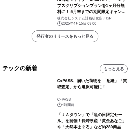
ブスクリプションプランを1ヶ月分無
料に！ 5月末までの期間限定キャンペ
ーン実施
株式会社システム計画研究所／ISP
2025年4月15日 09:00
発行者のリリースをもっと見る
テックの新着
もっと見る
CxPASS、届いた荷物を 「配送」「買
取査定」から選択可能に！
C×PASS
4時間前
「ＪＡタウン」で「魚の日限定セー
ル」を開催！長崎県産「黄金あなご」
や「天然本まぐろ」など約280商品を