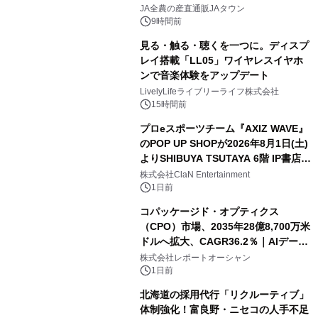
販売！～毎月１０日の定例企画～
JA全農の産直通販JAタウン
9時間前
見る・触る・聴くを一つに。ディスプ
レイ搭載「LL05」ワイヤレスイヤホ
ンで音楽体験をアップデート
LivelyLifeライブリーライフ株式会社
15時間前
プロeスポーツチーム『AXIZ WAVE』
のPOP UP SHOPが2026年8月1日(土)
よりSHIBUYA TSUTAYA 6階 IP書店で
開催決定！！
株式会社ClaN Entertainment
1日前
コパッケージド・オプティクス
（CPO）市場、2035年28億8,700万米
ドルへ拡大、CAGR36.2％｜AIデータ
センター・高速光通信需要が成長を加
株式会社レポートオーシャン
速
1日前
北海道の採用代行「リクルーティブ」
体制強化！富良野・ニセコの人手不足