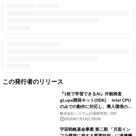
この発行者のリリース
『1枚で学習できるAI』外観検査
gLupe開発キット(SDK) Intel CPU
のみでの動作に対応し、導入環境の制
約を大幅緩和
株式会社システム計画研究所／ISP
2026年7月14日 09:00
宇宙戦略基金事業 第二期 「月面イン
フラ構築に資する要素技術」に連携機