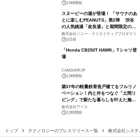
スの2施設で
13時間前
スヌーピーの湯が登場！ 「サウナのあ
とに楽しむPEANUTS」第2弾 渋谷
の人気銭湯「改良湯」と期間限定のコ
4
ラボレーション サウナイキタイコラ
株式会社ソニー・クリエイティブプロダクツ
ボグッズも発売決定！
2日前
「Honda CB250T HAWK」Tシャツ登
場
5
CAMSHOP.JP
13時間前
築37年の軽量鉄骨造戸建てをフルリノ
ベーション！内と外をつなぐ「土間リ
ビング」で新たな暮らしを叶えた施工
6
事例を株式会社アースが公開
株式会社アース
12時間前
トップ
テクノロジーのプレスリリース一覧
株式会社システ