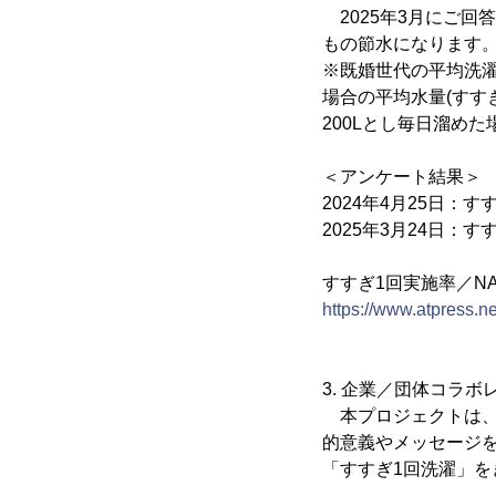
2025年3月にご回
もの節水になります。こ
※既婚世代の平均洗濯
場合の平均水量(すすぎ
200Lとし毎日溜め
＜アンケート結果＞ 
2024年4月25日：すす
2025年3月24日：すす
すすぎ1回実施率／NA
https://www.atpress.
3. 企業／団体コラ
本プロジェクトは、
的意義やメッセージ
「すすぎ1回洗濯」