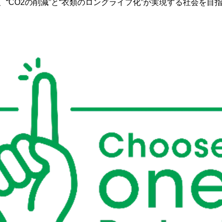
、“CO2の削減”と“衣類のロングライフ化”が実現する社会を目