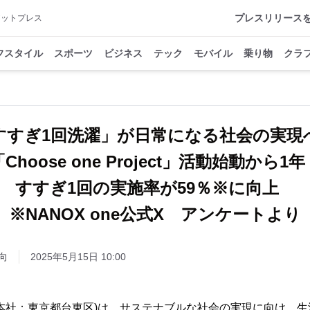
プレスリリース
アットプレス
フスタイル
スポーツ
ビジネス
テック
モバイル
乗り物
クラ
すすぎ1回洗濯」が日常になる社会の実
「Choose one Project」活動始動から1
すすぎ1回の実施率が59％※に向上
※NANOX one公式X アンケートより
向
2025年5月15日 10:00
本社：東京都台東区)は、サステナブルな社会の実現に向け、生