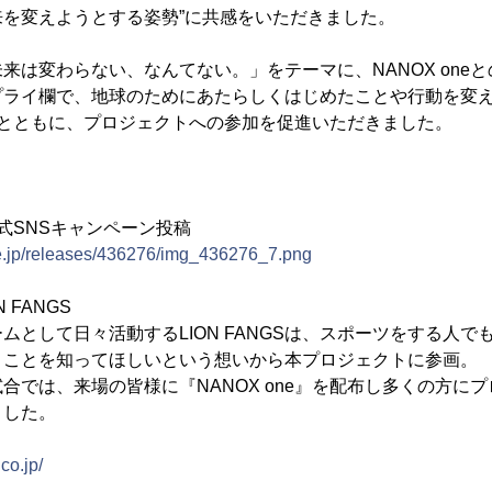
を変えようとする姿勢”に共感をいただきました。
は変わらない、なんてない。」をテーマに、NANOX one
プライ欄で、地球のためにあたらしくはじめたことや行動を変
発とともに、プロジェクトへの参加を促進いただきました。
 公式SNSキャンペーン投稿
ne.jp/releases/436276/img_436276_7.png
 FANGS
として日々活動するLION FANGSは、スポーツをする人で
うことを知ってほしいという想いから本プロジェクトに参画。
合では、来場の皆様に『NANOX one』を配布し多くの方に
ました。
co.jp/