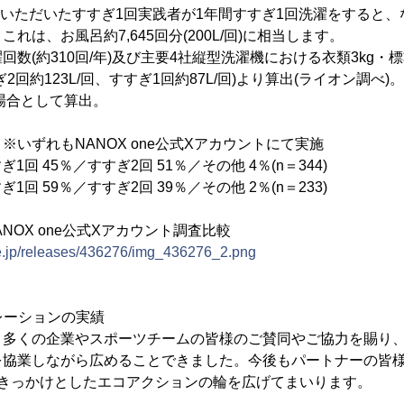
答いただいたすすぎ1回実践者が1年間すすぎ1回洗濯をすると、な
れは、お風呂約7,645回分(200L/回)に相当します。
回数(約310回/年)及び主要4社縦型洗濯機における衣類3kg・
2回約123L/回、すすぎ1回約87L/回)より算出(ライオン調べ
た場合として算出。
※いずれもNANOX one公式Xアカウントにて実施
ぎ1回 45％／すすぎ2回 51％／その他 4％(n＝344)
ぎ1回 59％／すすぎ2回 39％／その他 2％(n＝233)
NOX one公式Xアカウント調査比較
ne.jp/releases/436276/img_436276_2.png
ボレーションの実績
多くの企業やスポーツチームの皆様のご賛同やご協力を賜り、
を協業しながら広めることできました。今後もパートナーの皆
をきっかけとしたエコアクションの輪を広げてまいります。