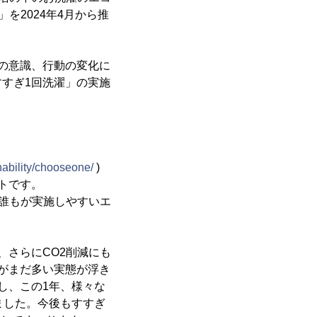
t」を2024年4月から推
の意識、行動の変化に
すぎ1回洗濯」の実施
inability/chooseone/
)
クトです。
誰もが実施しやすいエ
さらにCO2削減にも
がまだ多い実態が浮き
し、この1年、様々な
ました。今後もすすぎ