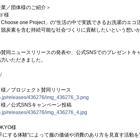
企業／団体様のご紹介＞
ド様
oose one Project」の“生活の中で実践できるお洗濯のエ
て脱炭素を含む持続可能な社会づくりに貢献したいという想い
。
賛同ニュースリリースの発表や、公式SNSでのプレゼントキ
協力いただきました。
/
ド様／プロジェクト賛同リリース
ne.jp/releases/436276/img_436276_3.png
様／公式SNSキャンペーン投稿
ne.jp/releases/436276/img_436276_4.jpg
OKYO様
手にする体験”によって服の価値や消費のあり方を見直す活動を