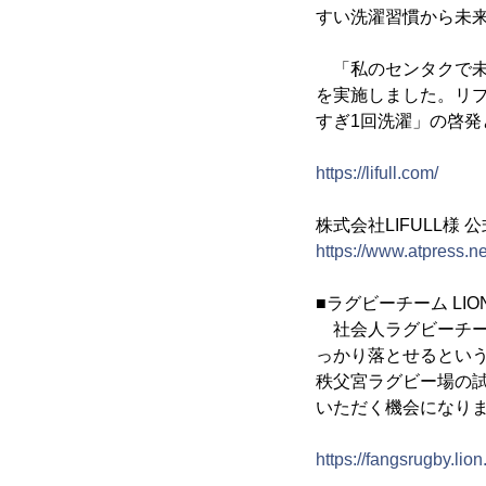
すい洗濯習慣から未来
「私のセンタクで未来
を実施しました。リ
すぎ1回洗濯」の啓
https://lifull.com/
株式会社LIFULL様
https://www.atpress.
■ラグビーチーム LION
社会人ラグビーチーム
っかり落とせるとい
秩父宮ラグビー場の試
いただく機会になり
https://fangsrugby.lion.