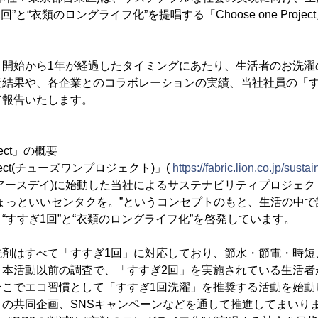
”と“衣類のロングライフ化”を提唱する「Choose one Projec
開始から1年が経過したタイミングにあたり、生活者のお洗濯
査結果や、各企業とのコラボレーションの実績、当社社員の「す
て報告いたします。
oject」の概要
roject(チューズワンプロジェクト)」(
https://fabric.lion.co.jp/susta
2日(アースデイ)に始動した当社によるサステナビリティプロジェ
ょっといいセンタクを。”というコンセプトのもと、生活の中で
“すすぎ1回”と“衣類のロングライフ化”を啓発しています。
剤はすべて「すすぎ1回」に対応しており、節水・節電・時短、
、本活動以前の調査で、「すすぎ2回」を実施されている生活者
そこでエコ習慣として「すすぎ1回洗濯」を推奨する活動を始動
との共同企画、SNSキャンペーンなどを通して推進してまいり