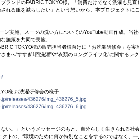
ブランドのFABRIC TOKYO様。「消費だけでなく洗濯も見
棄される服を減らしたい」という想いから、本プロジェクトに
ン実施、スーツの洗い方についてのYouTube動画作成、当社の
的な施策を共同で実施。
ABRIC TOKYO様の販売担当者様向けに「お洗濯研修会」を
さまへ“すすぎ1回洗濯”や“衣類のロングライフ化”に関するレ
m/
OKYO様 お洗濯研修会の様子
ne.jp/releases/436276/img_436276_5.jpg
ne.jp/releases/436276/img_436276_6.jpg
ない。」というメッセージのもと、自分らしく生きられる社
ロジェクトの、“環境のために何か特別なことをするのではなく、