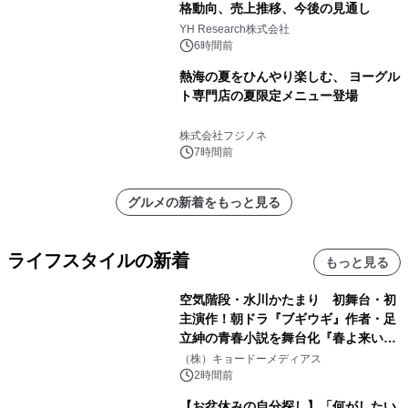
格動向、売上推移、今後の見通し
YH Research株式会社
6時間前
熱海の夏をひんやり楽しむ、 ヨーグル
ト専門店の夏限定メニュー登場
株式会社フジノネ
7時間前
グルメの新着をもっと見る
ライフスタイルの新着
もっと見る
空気階段・水川かたまり 初舞台・初
主演作！朝ドラ『ブギウギ』作者・足
立紳の青春小説を舞台化『春よ来い、
マジで来い』キービジュアル解禁！
（株）キョードーメディアス
2時間前
【お盆休みの自分探し】「何がしたい