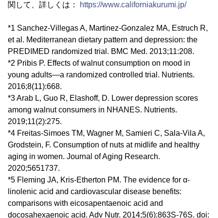
関して、詳しくは：
https://www.californiakurumi.jp/
*1 Sanchez-Villegas A, Martinez-Gonzalez MA, Estruch R,
et al. Mediterranean dietary pattern and depression: the
PREDIMED randomized trial. BMC Med. 2013;11:208.
*2 Pribis P. Effects of walnut consumption on mood in
young adults―a randomized controlled trial. Nutrients.
2016;8(11):668.
*3 Arab L, Guo R, Elashoff, D. Lower depression scores
among walnut consumers in NHANES. Nutrients.
2019;11(2):275.
*4 Freitas-Simoes TM, Wagner M, Samieri C, Sala-Vila A,
Grodstein, F. Consumption of nuts at midlife and healthy
aging in women. Journal of Aging Research.
2020;5651737.
*5 Fleming JA, Kris-Etherton PM. The evidence for α-
linolenic acid and cardiovascular disease benefits:
comparisons with eicosapentaenoic acid and
docosahexaenoic acid. Adv Nutr. 2014;5(6):863S-76S. doi: