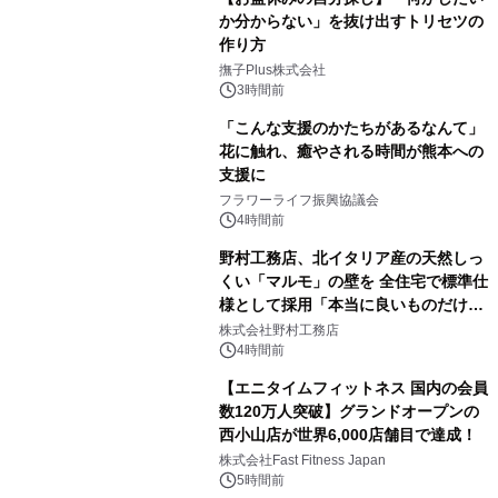
か分からない」を抜け出すトリセツの
作り方
撫子Plus株式会社
3時間前
「こんな支援のかたちがあるなんて」
花に触れ、癒やされる時間が熊本への
支援に
フラワーライフ振興協議会
4時間前
野村工務店、北イタリア産の天然しっ
くい「マルモ」の壁を 全住宅で標準仕
様として採用「本当に良いものだけに
こだわる」
株式会社野村工務店
4時間前
【エニタイムフィットネス 国内の会員
数120万人突破】グランドオープンの
西小山店が世界6,000店舗目で達成！
株式会社Fast Fitness Japan
5時間前