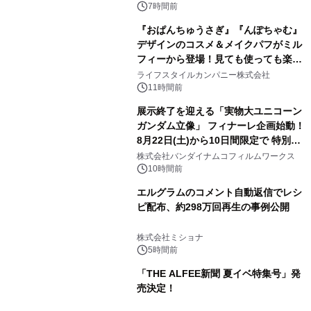
7時間前
『おぱんちゅうさぎ』『んぽちゃむ』
デザインのコスメ＆メイクパフがミル
フィーから登場！見ても使っても楽し
3
い、ポップでキュートなコレクショ
ライフスタイルカンパニー株式会社
ン。
11時間前
展示終了を迎える「実物大ユニコーン
ガンダム立像」 フィナーレ企画始動！
8月22日(土)から10日間限定で 特別映
4
像『UNICORN GUNDAM Statue ―
株式会社バンダイナムコフィルムワークス
BEYOND POSSIBILITY ―』を上映！
10時間前
エルグラムのコメント自動返信でレシ
ピ配布、約298万回再生の事例公開
5
株式会社ミショナ
5時間前
「THE ALFEE新聞 夏イベ特集号」発
売決定！