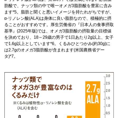
肪酸で、ナッツ類の中で唯一オメガ3脂肪酸を豊富に含み
ます*5。脂肪と聞くと悪いイメージを持たれがちですが、
α-リノレン酸(ALA)は身体に良い脂肪なので、積極的に摂
ることがおすすめです。厚生労働省の『日本人の食事摂取
基準』(2025年版)では、オメガ3脂肪酸の摂取量の目標値
を決めており、18～29歳の男子で1日あたり2g以上、女子
で1.6g以上としています*6。くるみひとつかみ(約30g)に
は2.7gのオメガ3脂肪酸が含まれます(米国農務省デー
タ)*7。