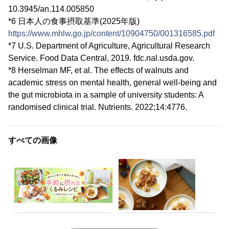
10.3945/an.114.005850
*6 日本人の食事摂取基準(2025年版)
https://www.mhlw.go.jp/content/10904750/001316585.pdf
*7 U.S. Department of Agriculture, Agricultural Research
Service. Food Data Central, 2019. fdc.nal.usda.gov.
*8 Herselman MF, et al. The effects of walnuts and
academic stress on mental health, general well-being and
the gut microbiota in a sample of university students: A
randomised clinical trial. Nutrients. 2022;14:4776.
すべての画像