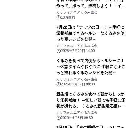
作って、撮って、投稿しよう！ 「イン
スタグラムフォトコンテスト」 8月
カリフォルニアくるみ協会
10日(月)よりスタート
13時間前
7月22日は「ナッツの日」！ ～手軽に
栄養補給できるヘルシーなくるみを使
った夏レシピを公開～
カリフォルニアくるみ協会
2026年7月22日 14:00
くるみを食べて内側からヘルシーに！
～休憩タイムやおやつに 手軽にちょこ
っと摂れるくるみレシピを公開～
カリフォルニアくるみ協会
2026年5月12日 09:30
新生活はくるみを食べて朝からしっか
り栄養補給！ ～忙しい朝でも手軽に栄
養が摂れる、 くるみの新生活応援レシ
ピを公開～
カリフォルニアくるみ協会
2026年4月8日 09:30
3月18日は「春の睡眠の日」 カリフォ