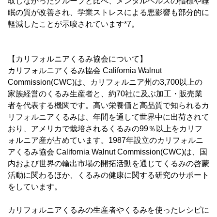
取しなかったグループと比べ、メンタルヘルスの指標や睡
眠の質が改善され、学業ストレスによる悪影響も部分的に
軽減したことが示唆されています*7。
【カリフォルニアくるみ協会について】
カリフォルニアくるみ協会 California Walnut
Commission(CWC)は、カリフォルニア州の3,700以上の
家族経営のくるみ生産者と、約70社に及ぶ加工・販売業
者を代表する機関です。高い栄養価と高品質で知られるカ
リフォルニアくるみは、年間を通して世界中に出荷されて
おり、アメリカで栽培されるくるみの99％以上をカリフ
ォルニア産が占めています。1987年設立のカリフォルニ
アくるみ協会 California Walnut Commission(CWC)は、国
内および世界の輸出市場の開拓活動を通じてくるみの啓蒙
活動に関わるほか、くるみの健康に関する研究のサポート
をしています。
カリフォルニアくるみの生産者やくるみを使ったレシピに