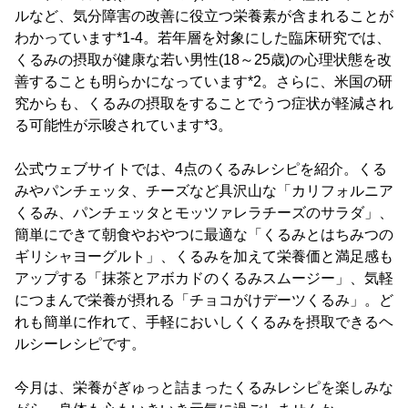
ルなど、気分障害の改善に役立つ栄養素が含まれることが
わかっています*1-4。若年層を対象にした臨床研究では、
くるみの摂取が健康な若い男性(18～25歳)の心理状態を改
善することも明らかになっています*2。さらに、米国の研
究からも、くるみの摂取をすることでうつ症状が軽減され
る可能性が示唆されています*3。
公式ウェブサイトでは、4点のくるみレシピを紹介。くる
みやパンチェッタ、チーズなど具沢山な「カリフォルニア
くるみ、パンチェッタとモッツァレラチーズのサラダ」、
簡単にできて朝食やおやつに最適な「くるみとはちみつの
ギリシャヨーグルト」、くるみを加えて栄養価と満足感も
アップする「抹茶とアボカドのくるみスムージー」、気軽
につまんで栄養が摂れる「チョコがけデーツくるみ」。ど
れも簡単に作れて、手軽においしくくるみを摂取できるヘ
ルシーレシピです。
今月は、栄養がぎゅっと詰まったくるみレシピを楽しみな