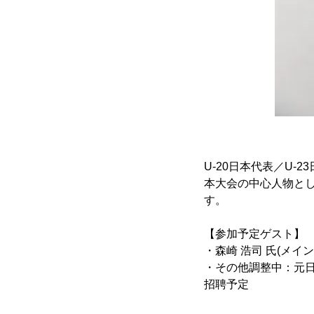
U-20日本代表／U-2
本大会の中心人物と
す。
【参加予定ゲスト】
・森崎 浩司 氏(メイ
・その他調整中：元日
招聘予定