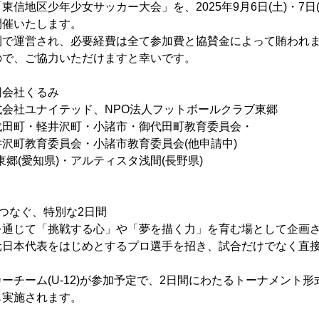
信地区少年少女サッカー大会」を、2025年9月6日(土)・7日
開催いたします。
利で運営され、必要経費は全て参加費と協賛金によって賄われ
ので、ご協力いただけますと幸いです。
社くるみ
会社ユナイテッド、NPO法人フットボールクラブ東郷
・軽井沢町・小諸市・御代田町教育委員会・
員会・小諸市教育委員会(他申請中)
郷(愛知県)・アルティスタ浅間(長野県)
つなぐ、特別な2日間
を通じて「挑戦する心」や「夢を描く力」を育む場として企画
元日本代表をはじめとするプロ選手を招き、試合だけでなく直
。
ーチーム(U-12)が参加予定で、2日間にわたるトーナメント
も実施されます。