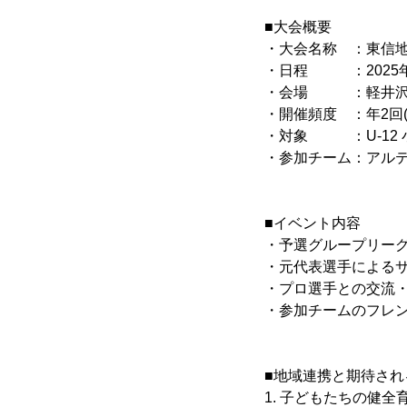
■大会概要
・大会名称 ：東信
・日程 ：2025年9月6
・会場 ：軽井沢町
・開催頻度 ：年2回
・対象 ：U-12 小
・参加チーム：アルテ
■イベント内容
・予選グループリー
・元代表選手によるサ
・プロ選手との交流・
・参加チームのフレ
■地域連携と期待され
1. 子どもたちの健全