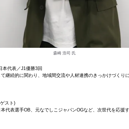
森崎 浩司 氏
3日本代表／J1優勝3回
して継続的に関わり、地域間交流や人材連携のきっかけづくり
ンゲスト)
本代表選手OB、元なでしこジャパンOGなど、次世代を応援