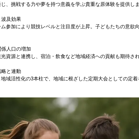
通じ、挑戦する力や夢を持つ意義を学ぶ貴重な原体験を提供し
と波及効果
ーム参加により競技レベルと注目度が上昇。子どもたちの意欲
と関係人口の増加
観光資源と連携し、宿泊・飲食など地域経済への貢献も期待さ
戦略と連動
、地域活性化の3本柱で、地域に根ざした定期大会としての定着