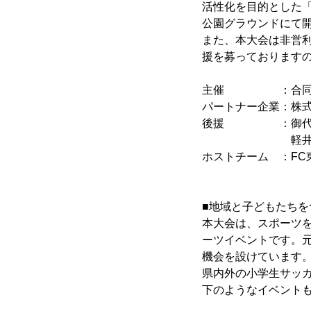
活性化を目的とした「東
公園グラウンドにて
また、本大会は非営
援を募っております
主催 ：合同会
パートナー企業：株式
後援 ：御代田町
軽井沢町教育委
ホストチーム ：FC東
■地域と子どもたちを
本大会は、スポーツ
ーツイベントです。
機会を設けています
県内外の小学生サッカ
下のようなイベント