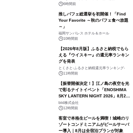
6時間前
推しパフェ総選挙を初開催！「Find
Your Favorite ～秋のパフェ食べ放題
～」
福岡サンパレス ホテル＆ホール
10時間前
【2026年8月版】ふるさと納税でもら
える『ウイスキー』の還元率ランキン
グを発表
とくさと-ふるさと納税還元率ランキング-
11時間前
【振替開催決定！】江ノ島の夜空を光
で彩るナイトイベント「ENOSHIMA
SKY LANTERN NIGHT 2026」8月22
日(土)振替開催＆受付スタート！
biid株式会社
12時間前
客室で本格生ビールを満喫！城崎のリ
ゾートコンドミニアムがビールサーバ
ー導入｜8月は全宿泊プランが対象