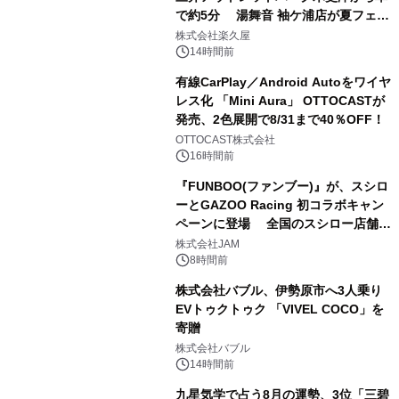
で約5分 湯舞音 袖ケ浦店が夏フェア
2
メニューを提供
株式会社楽久屋
14時間前
有線CarPlay／Android Autoをワイヤ
レス化 「Mini Aura」 OTTOCASTが
発売、2色展開で8/31まで40％OFF！
3
OTTOCAST株式会社
16時間前
『FUNBOO(ファンブー)』が、スシロ
ーとGAZOO Racing 初コラボキャン
ペーンに登場 全国のスシロー店舗で
4
GR 4車種の FUNBOO(ミニカー)付き
株式会社JAM
メニューが展開されます
8時間前
株式会社バブル、伊勢原市へ3人乗り
EVトゥクトゥク 「VIVEL COCO」を
寄贈
5
株式会社バブル
14時間前
九星気学で占う8月の運勢、3位「三碧