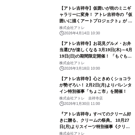
【アトレ吉祥寺】仮囲いが街のミニギ
ャラリーに変身！ アトレ吉祥寺の『仮
囲いに描くアートプロジェクト』が 3
月24日(火)から展開中！
株式会社アトレ
2026年4月14日 10:30
【アトレ吉祥寺】お花見グルメ・お弁
当選びが楽しくなる 3月19日(木)～4月
19日(日)の期間限定開催！ 「もぐもぐ
食欲キャラ診断」～今のあなたにぴっ
株式会社アトレ
たりな一品は？
2026年3月18日 10:00
【アトレ吉祥寺】心ときめくショコラ
が勢ぞろい！ 2月2日(月)よりバレンタ
イン特別催事「ちょこ市」を開催！
株式会社アトレ 吉祥寺店
2026年1月30日 11:00
『アトレ吉祥寺』すべてのクリーム好
きに贈る、クリームの祭典。 10月27
日(月)よりスイーツ特別催事《クリー
ムにおぼれて》を初開催！
株式会社アトレ