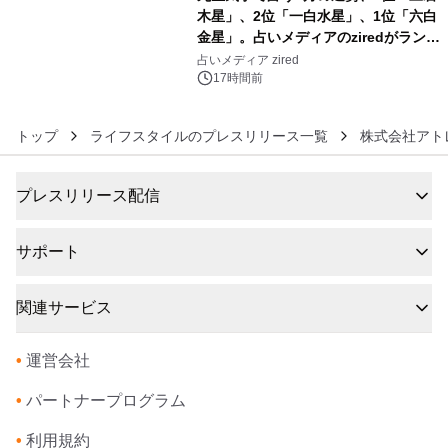
木星」、2位「一白水星」、1位「六白
金星」。占いメディアのziredがランキ
6
ングを発表
占いメディア zired
17時間前
トップ
ライフスタイルのプレスリリース一覧
株式会社ア
プレスリリース配信
サポート
関連サービス
•
運営会社
•
パートナープログラム
•
利用規約