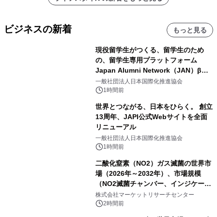
ビジネスの新着
もっと見る
現役留学生がつくる、留学生のため
の、留学生専用プラットフォーム
Japan Alumni Network（JAN）β版
をリリース
一般社団法人日本国際化推進協会
1時間前
世界とつながる、日本をひらく。 創立
13周年、JAPI公式Webサイトを全面
リニューアル
一般社団法人日本国際化推進協会
1時間前
二酸化窒素（NO2）ガス滅菌の世界市
場（2026年～2032年）、市場規模
（NO2滅菌チャンバー、インジケータ
ーおよびモニタリングシステム、その
株式会社マーケットリサーチセンター
他）・分析レポートを発表
2時間前