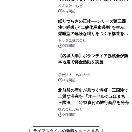
サウナも 「THE BOXY AWAJI」のお
株式会社ぷらど
得な素泊まり連泊プランで
4時間前
眠りづらさの正体──シリーズ第三回
浅い呼吸が"二酸化炭素過剰"を生み、
爆睡型の危険な眠りをつくる構造を解
説
トラタニ株式会社
9時間前
【名城大学】ボランティア協議会が熊
本地震で募金活動を実施
学校法人 名城大学
9時間前
北前船の歴史が息づく港町・三国湊で
上質な滞在を 「オーベルジュほまち
三國湊」 1泊2食付の旅行商品を発売
株式会社ぷらど
9時間前
ライフスタイルの新着をもっと見る