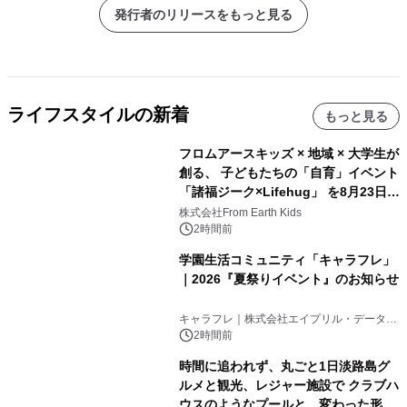
発行者のリリースをもっと見る
ライフスタイルの新着
もっと見る
フロムアースキッズ × 地域 × 大学生が
創る、 子どもたちの「自育」イベント
「諸福ジーク×Lifehug」 を8月23日
(日)開催
株式会社From Earth Kids
2時間前
学園生活コミュニティ「キャラフレ」
｜2026『夏祭りイベント』のお知らせ
キャラフレ｜株式会社エイプリル・データ・
デザインズ
2時間前
時間に追われず、丸ごと1日淡路島グ
ルメと観光、レジャー施設で クラブハ
ウスのようなプールと、変わった形の