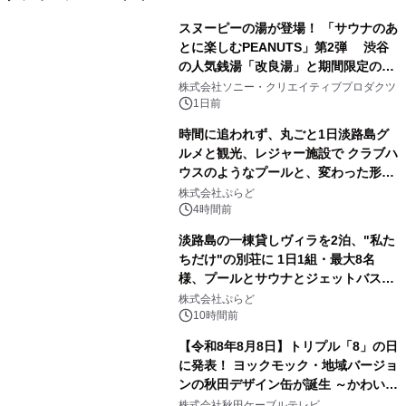
スヌーピーの湯が登場！ 「サウナのあ
とに楽しむPEANUTS」第2弾 渋谷
の人気銭湯「改良湯」と期間限定のコ
1
ラボレーション サウナイキタイコラ
株式会社ソニー・クリエイティブプロダクツ
ボグッズも発売決定！
1日前
時間に追われず、丸ごと1日淡路島グ
ルメと観光、レジャー施設で クラブハ
ウスのようなプールと、変わった形の
2
サウナも 「THE BOXY AWAJI」のお
株式会社ぷらど
得な素泊まり連泊プランで
4時間前
淡路島の一棟貸しヴィラを2泊、"私た
ちだけ"の別荘に 1日1組・最大8名
様、プールとサウナとジェットバス付
3
きで Villa Mon Temps AWAJIの連泊
株式会社ぷらど
素泊りプラン
10時間前
【令和8年8月8日】トリプル「8」の日
に発表！ ヨックモック・地域バージョ
ンの秋田デザイン缶が誕生 ～かわいい
4
秋田犬の子犬と秋田の四季と名所を巡
株式会社秋田ケーブルテレビ