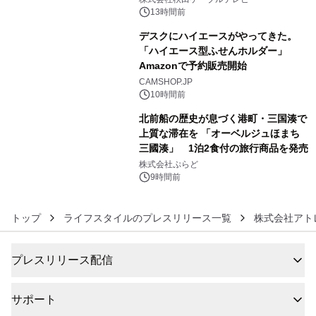
るパッケージ～ 9月1日(火)秋田県内で
13時間前
販売開始
デスクにハイエースがやってきた。
「ハイエース型ふせんホルダー」
Amazonで予約販売開始
5
CAMSHOP.JP
10時間前
北前船の歴史が息づく港町・三国湊で
上質な滞在を 「オーベルジュほまち
三國湊」 1泊2食付の旅行商品を発売
6
株式会社ぷらど
9時間前
トップ
ライフスタイルのプレスリリース一覧
株式会社アト
プレスリリース配信
サポート