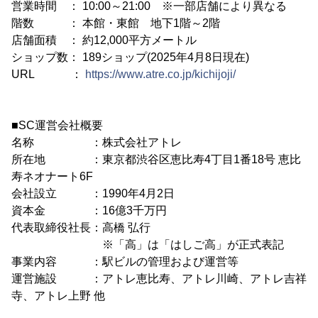
営業時間 ： 10:00～21:00 ※一部店舗により異なる
階数 ： 本館・東館 地下1階～2階
店舗面積 ： 約12,000平方メートル
ショップ数： 189ショップ(2025年4月8日現在)
URL ：
https://www.atre.co.jp/kichijoji/
■SC運営会社概要
名称 ：株式会社アトレ
所在地 ：東京都渋谷区恵比寿4丁目1番18号 恵比
寿ネオナート6F
会社設立 ：1990年4月2日
資本金 ：16億3千万円
代表取締役社長：高橋 弘行
※「高」は「はしご高」が正式表記
事業内容 ：駅ビルの管理および運営等
運営施設 ：アトレ恵比寿、アトレ川崎、アトレ吉祥
寺、アトレ上野 他