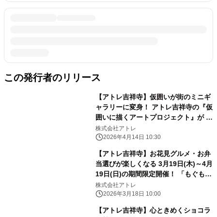
この発行者のリリース
【アトレ吉祥寺】仮囲いが街のミニギ
ャラリーに変身！ アトレ吉祥寺の『仮
囲いに描くアートプロジェクト』が 3
月24日(火)から展開中！
株式会社アトレ
2026年4月14日 10:30
【アトレ吉祥寺】お花見グルメ・お弁
当選びが楽しくなる 3月19日(木)～4月
19日(日)の期間限定開催！ 「もぐもぐ
食欲キャラ診断」～今のあなたにぴっ
株式会社アトレ
たりな一品は？
2026年3月18日 10:00
【アトレ吉祥寺】心ときめくショコラ