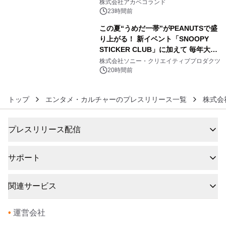
株式会社アカベコランド
23時間前
この夏“うめだ一帯”がPEANUTSで盛
り上がる！ 新イベント「SNOOPY
STICKER CLUB」に加えて 毎年大好
6
評阪急の「うめだスヌーピーフェステ
株式会社ソニー・クリエイティブプロダクツ
ィバル」、 グラングリーン大阪 ショ
20時間前
ップ&レストランでは 「I LIKE
SUMMER TIME with PEANUTS」を
トップ
エンタメ・カルチャーのプレスリリース一覧
株式会
初開催！
プレスリリース配信
サポート
関連サービス
•
運営会社