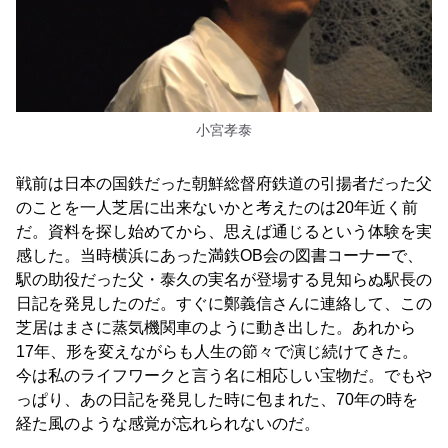
小宮孝泰
戦前は日本の国鉄だった朝鮮総督府鉄道の引揚者だった父
のことを一人芝居に出来ないかと考えたのは20年近く前
だ。資料を探し始めてから、思えば通じるという体験を実
感した。当時横浜にあった満鉄OB会の図書コーナーで、
駅の助役だった父・泰久の実名が登場する見知らぬ駅長の
日記を発見したのだ。すぐに鄭義信さんに連絡して、この
芝居はまさに蒸気機関車のように動き出した。あれから
17年、形を変えながらも人生の節々で演じ続けてきた。
今は私のライフワークと言う名に相応しい宝物だ。でもや
っぱり、あの日記を発見した時に包まれた、70年の時を
経た風のような感覚が忘れられないのだ。