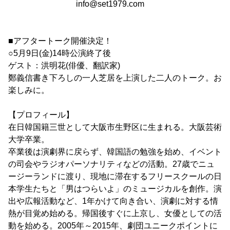
info@set1979.com
■アフタートーク開催決定！
○5月9日(金)14時公演終了後
ゲスト：洪明花(俳優、翻訳家)
鄭義信書き下ろしの一人芝居を上演した二人のトーク。お
楽しみに。
【プロフィール】
在日韓国籍三世として大阪市生野区に生まれる。大阪芸術
大学卒業。
卒業後は演劇界に戻らず、韓国語の勉強を始め、イベント
の司会やラジオパーソナリティなどの活動。27歳でニュ
ージーランドに渡り、現地に滞在するフリースクールの日
本学生たちと「男はつらいよ」のミュージカルを創作。演
出や広報活動など、1年かけて向き合い、演劇に対する情
熱が目覚め始める。帰国後すぐに上京し、女優としての活
動を始める。2005年～2015年、劇団ユニークポイントに