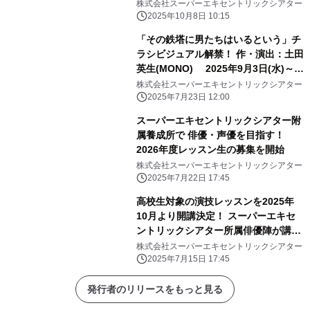
ライシスSOS～奇跡を起こせ！ロウジ
株式会社スーパーエキセントリックシアター
ンジャーズ』 いよいよ今月末開催！
2025年10月8日 10:15
「その鉄塔に男たちはいるという」チ
ラシビジュアル解禁！ 作・演出：土田
英生(MONO) 2025年9月3日(水)～9
日(火) 新宿 THEATER BRATS
株式会社スーパーエキセントリックシアター
2025年7月23日 12:00
スーパーエキセントリックシアター附
属養成所で 俳優・声優を目指す！
2026年度レッスン生の募集を開始
株式会社スーパーエキセントリックシアター
2025年7月22日 17:45
高校生対象の演技レッスンを2025年
10月より開講決定！ スーパーエキセ
ントリックシアター所属俳優陣が講師
を担当
株式会社スーパーエキセントリックシアター
2025年7月15日 17:45
発行者のリリースをもっと見る