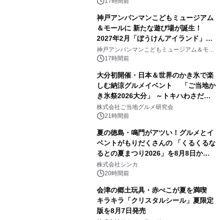
17時間前
神戸アンパンマンこどもミュージアム
＆モールに 新たな遊び場が誕生！
2027年2月「ぼうけんアイランド」が
2
オープン
神戸アンパンマンこどもミュージアム＆モー
ル
17時間前
大分初開催・日本＆世界のかき氷で楽
しむ納涼グルメイベント 「ご当地か
き氷祭2026大分」 ～トキハわさだタ
3
ウンで8月21日～31日まで11日間限定
株式会社ご当地グルメ研究会
開催～
21時間前
夏の徳島・鳴門がアツい！グルメとイ
ベントがもりだくさんの 「くるくるな
るとの夏まつり2026」を8月8日から9
4
日間開催 ～夏限定メニューや大抽選
株式会社シンカ
会、大学芋スティックの振る舞いも～
20時間前
会津の郷土玩具・赤べこが夏を満喫
キラキラ「クリスタルシール」夏限定
版を8月7日発売
5