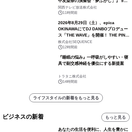
中友梨奈の演奏会「夢ふかし」』 9月
13日(日)に梅田Lateralにて開催
関西テレビ放送株式会社
11時間前
2026年8月29日（土）、epica
OKINAWAにてDJ DANBOプロデュー
ス「THE WAVE」を開催！ THE PINK
TOKYO所属のPINK DANCERS4名が
株式会社SEQUENCE
出演決定
12時間前
『睡眠の悩み』━呼吸がしやすい・寝
具で副交感神経を優位にする新提案
トラタニ株式会社
14時間前
ライフスタイルの新着をもっと見る
ビジネスの新着
もっと見る
あなたの生活を便利に、人生を豊かに