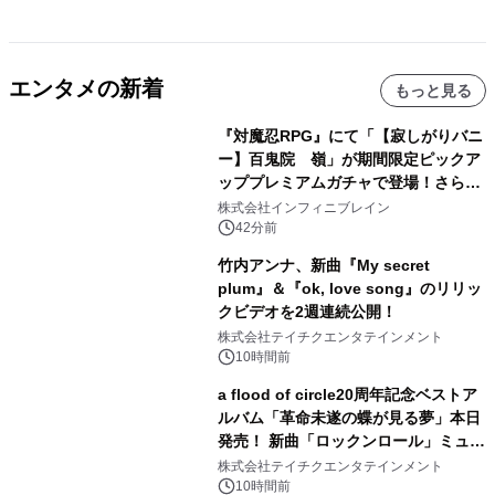
エンタメの新着
もっと見る
『対魔忍RPG』にて「【寂しがりバニ
ー】百鬼院 嶺」が期間限定ピックア
ッププレミアムガチャで登場！さらに
マップイベント「バニーとヨミハラク
株式会社インフィニブレイン
ライシス」が開催！
42分前
竹内アンナ、新曲『My secret
plum』＆『ok, love song』のリリッ
クビデオを2週連続公開！
株式会社テイチクエンタテインメント
10時間前
a flood of circle20周年記念ベストア
ルバム「革命未遂の蝶が見る夢」本日
発売！ 新曲「ロックンロール」ミュー
ジックビデオ公開
株式会社テイチクエンタテインメント
10時間前