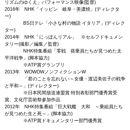
リズムのゆくえ」パフォーマンス映像(監督)
2016年 NHK「イッピン 岐阜・美濃焼」(ディレクタ
ー)
BS日テレ「小さな村の物語 イタリア」(ディレク
ター)
2014年 NHK「にっぽんリアル」 ※セルフドキュメン
タリー(撮影／編集／監督)
NHK特集番組「零戦 搭乗員たちが見つめた太
平洋戦争」(脚本協力)
※ATP賞グランプリ
2013年 WOWOWノンフィクションW
「君のことを忘れない～女優・渡辺美佐子の戦争
と平和～」(ディレクター)
※日本民間放送連盟賞 特別表彰部門優秀賞受
賞、文化庁芸術祭参加作品
2012年 NHK特集番組「巨大戦艦 大和 ～乗組員たち
が見つめた生と死～」(脚本協力)
※ATP賞ドキュメンタリー部門優秀賞