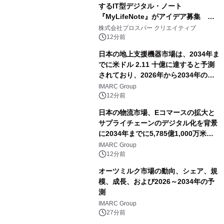
するIT型デジタル・ノート
『MyLifeNote』がアイデア募集 優
秀賞100名に1年間無償試用
株式会社プロスパー クリエイティブ
12分前
日本の地上支援機器市場は、2034年ま
でに米ドル 2.11 十億に達すると予測
されており、2026年から2034年の期
間に6.44%のCAGRで拡大し、空港の
IMARC Group
近代化と航空交通量の増加によって牽
12分前
引されています。
日本の物流市場、Eコマースの拡大と
サプライチェーンのデジタル化を背景
に2034年までに5,785億1,000万米ド
ルに達する見通し
IMARC Group
12分前
オーツミルク市場の動向、シェア、規
模、成長、および2026～2034年の予
測
IMARC Group
27分前