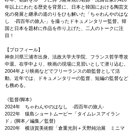
年以上にわたる歴史を背景に、日本と韓国における陶芸文
化の発展と継承の道のりをひも解いた「ちゃわんやのはな
し -四百年の旅人-」を撮ったドキュメンタリー監督。韓
国と日本を題材に作品を作り上げた、二人のトークに注
目！
【プロフィール】
神奈川県三浦市出身。法政大学大学院、フランス哲学専攻
中退。在学中より、映画の現場に見習いとして潜り込む。
2004年より映画などでフリーランスの助監督として活
動。近年では、ドキュメンタリーの監督、短編の監督など
も務める。
《監督/脚本》
2024年 ちゃわんやのはなし -四百年の旅人-
2022年 猿島ショートムービー「タイムレスアイラン
ド」(脚本／編集／監督)
2020年 横須賀美術館「倉重光則＋天野純治展 ミニマ