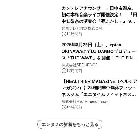
カンテレアナウンサー・田中友梨奈、
初の本格音楽ライブ開催決定！ 『田
中友梨奈の演奏会「夢ふかし」』 9月
13日(日)に梅田Lateralにて開催
関西テレビ放送株式会社
11時間前
2026年8月29日（土）、epica
OKINAWAにてDJ DANBOプロデュー
ス「THE WAVE」を開催！ THE PINK
TOKYO所属のPINK DANCERS4名が
株式会社SEQUENCE
出演決定
12時間前
【HEALTHIER MAGAZINE（ヘルシア
マガジン）】24時間年中無休フィット
ネスジム「エニタイムフィットネス」
のウェブマガジン更新中！ ＜世界
株式会社Fast Fitness Japan
6,000店舗目は、東京・西小山に。エ
14時間前
ニタイムフィットネスの「これから」
を聞きました。＞
エンタメの新着をもっと見る