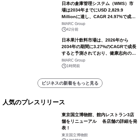
日本の倉庫管理システム（WMS）市
場は2034年までにUSD 2,829.9
Millionに達し、CAGR 24.97%で成長
すると予測
IMARC Group
42分前
日本果汁飲料市場は、2026年から
2034年の期間に3.27%のCAGRで成長
すると予測されており、健康志向の消
費の高まりを背景に、2034年までに米
IMARC Group
ドル 13 十億に達する見通しです。
1時間前
ビジネスの新着をもっと見る
人気のプレスリリース
東京国立博物館、館内レストラン3店
舗をリニューアル 各店舗の詳細を発
表！
1
東京国立博物館