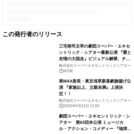
この発行者のリリース
三宅裕司主宰の劇団スーパー・エキセ
ントリック・シアター最新公演 『愛と
友情の大脱走』ビジュアル解禁、チケ
ット一般発売開始
株式会社スーパーエキセントリックシアター
4日前
東MAX座長・東京浅草新喜劇旗揚げ公
演 『家族以上、父親未満』上演決
定！！
株式会社スーパーエキセントリックシアター
2026年5月31日 12:00
劇団スーパー・エキセントリック・シ
アター 第63回本公演 ミュージカ
ル・アクション・コメディー 『地球ク