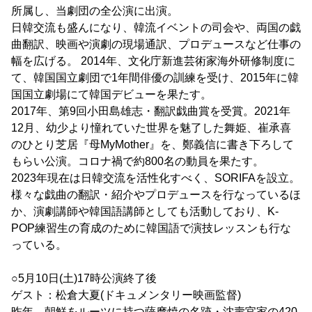
所属し、当劇団の全公演に出演。
日韓交流も盛んになり、韓流イベントの司会や、両国の戯
曲翻訳、映画や演劇の現場通訳、プロデュースなど仕事の
幅を広げる。 2014年、文化庁新進芸術家海外研修制度に
て、韓国国立劇団で1年間俳優の訓練を受け、2015年に韓
国国立劇場にて韓国デビューを果たす。
2017年、第9回小田島雄志・翻訳戯曲賞を受賞。2021年
12月、幼少より憧れていた世界を魅了した舞姫、崔承喜
のひとり芝居『母MyMother』を、鄭義信に書き下ろして
もらい公演。コロナ禍で約800名の動員を果たす。
2023年現在は日韓交流を活性化すべく、SORIFAを設立。
様々な戯曲の翻訳・紹介やプロデュースを行なっているほ
か、演劇講師や韓国語講師としても活動しており、K-
POP練習生の育成のために韓国語で演技レッスンも行な
っている。
○5月10日(土)17時公演終了後
ゲスト：松倉大夏(ドキュメンタリー映画監督)
昨年、朝鮮をルーツに持つ薩摩焼の名跡・沈壽官家の420