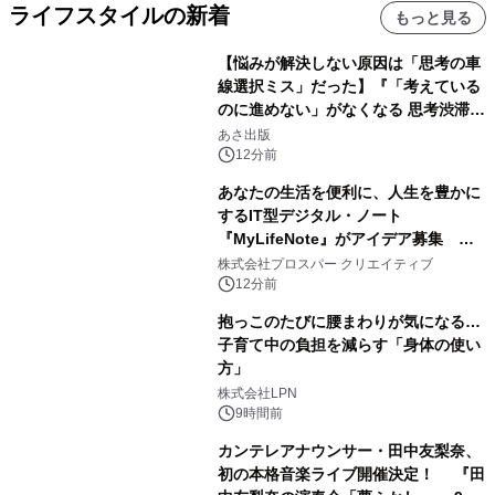
ライフスタイルの新着
もっと見る
【悩みが解決しない原因は「思考の車
線選択ミス」だった】『「考えている
のに進めない」がなくなる 思考渋滞か
ら抜け出す方法』2026年8月25日
あさ出版
（火）発売
12分前
あなたの生活を便利に、人生を豊かに
するIT型デジタル・ノート
『MyLifeNote』がアイデア募集 優
秀賞100名に1年間無償試用
株式会社プロスパー クリエイティブ
12分前
抱っこのたびに腰まわりが気になる…
子育て中の負担を減らす「身体の使い
方」
株式会社LPN
9時間前
カンテレアナウンサー・田中友梨奈、
初の本格音楽ライブ開催決定！ 『田