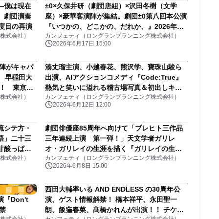
―僕は現在
±0×久保井研（劇団唐組）×沢田冬樹（文学
 劇団演奏
座）×豪華客演陣が集結。劇団±0第八回本公演
度目の再演
『いつかの、どこかの、だれか、』2026年
株式会社）
カンフェティ（ロングランプランニング株式会社）
夏・東京、大塚萬劇場にて上演決定
2026年6月17日 15:00
優陣がキャパ
湊丈瑠主演、小越春花、熊沢学、寶珠山駿ら
 早稲田大
出演、AIアクションコメディ『Code:True』
定！ 東京オ
熱気と笑いに溢れる稽古場写真＆初出しキャ
株式会社）
カンフェティ（ロングランプランニング株式会社）
野老朝雄に
ストコメント
2026年6月12日 12:00
流シテ方・
劇団俳優座85周年へ向けて「ブレヒト三作品
語」二十三
三年連続上演 第一弾！」天文学者ガリレ
甘酸っぱい
オ・ガリレイの生涯を描く『ガリレイの生
株式会社）
カンフェティ（ロングランプランニング株式会社）
涯』チケット発売開始
2026年6月8日 15:00
西田大輔率いる AND ENDLESS の30周年公
Don't
演、ゲスト情報解禁！ 橋本祥平、永田聖一
解禁
朗、飯窪春菜、髙橋かれんが出演！！ チケッ