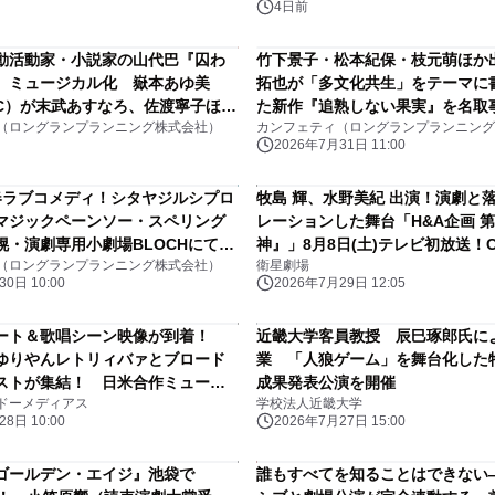
4日前
動活動家・小説家の山代巴『囚わ
竹下景子・松本紀保・枝元萌ほか
』ミュージカル化 嶽本あゆ美
拓也が「多文化共生」をテーマに
C）が末武あすなろ、佐渡寧子ほか
た新作『追熟しない果実』を名取
（ロングランプランニング株式会社）
カンフェティ（ロングランプランニング
トらと上演
演 チケット8月3日(月)11:00 
2026年7月31日 11:00
春ラブコメディ！シタヤジルシプロ
牧島 輝、水野美紀 出演！演劇と
マジックペーンソー・スペリング
レーションした舞台「H&A企画 第
幌・演劇専用小劇場BLOCHにて上
神』」8月8日(土)テレビ初放送！
（ロングランプランニング株式会社）
衛星劇場
0日 10:00
2026年7月29日 12:05
ート＆歌唱シーン映像が到着！
近畿大学客員教授 辰巳琢郎氏に
ゆりやんレトリィバァとブロード
業 「人狼ゲーム」を舞台化した
ストが集結！ 日米合作ミュージ
成果発表公演を開催
ドーメディアス
学校法人近畿大学
モンティ』熱気あふれる稽古場映
8日 10:00
2026年7月27日 15:00
ゴールデン・エイジ』池袋で
誰もすべてを知ることはできない