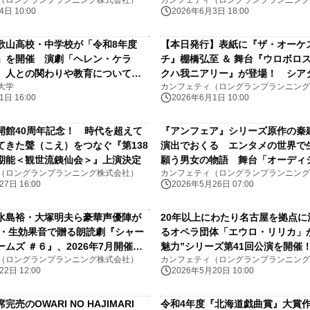
（ロングランプランニング株式会社）
カンフェティ（ロングランプランニング
日 10:00
2026年6月3日 18:00
歌山高校・中学校が「令和8年度
【本日発行】表紙に『ザ・オーケ
」を開催 演劇「ヘレン・ケラ
チ』棚橋弘至 ＆ 舞台『ウロボロ
、人との関わりや教育について考
クハ我ニアリー』が登場！ シア
大学
カンフェティ（ロングランプランニング
「カンフェティ」7月号発行
日 16:00
2026年6月1日 10:00
開館40周年記念！ 時代を超えて
『アンフェア』シリーズ原作の秦
てきた聲（こえ）をつなぐ『第138
演出でおくる エンタメの世界で
期能＜観世流銕仙会＞』上演決定
願う男女の物語 舞台「オーディ
（ロングランプランニング株式会社）
カンフェティ（ロングランプランニング
5/30(土)10:00チケット販売開始！
7日 16:00
2026年5月26日 07:00
水島裕・大塚明夫ら豪華声優陣が
20年以上にわたり名古屋を拠点に
奏・生効果音で贈る朗読劇『シャー
るオペラ団体「エウロ・リリカ」
ムズ ＃６』、2026年7月開催決
魅力”シリーズ第41回公演を開催
（ロングランプランニング株式会社）
カンフェティ（ロングランプランニング
歌手による本格オペラを、演奏会
2日 12:00
2026年5月20日 10:00
イト版で上演
完売のOWARI NO HAJIMARI
令和4年度『北海道戯曲賞』大賞