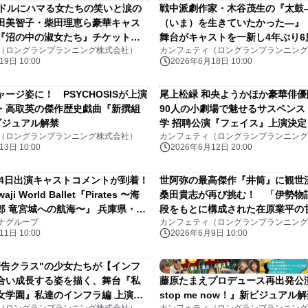
アイドルにハマる女たちの笑いと涙の
戦中派劇作家・木谷茂生の『太鼓
田美智子・柴田理恵ら豪華キャス
（いま）を生きていたかった―』
『沼の中の淑女たち』チケット発
舞台がキャストを一新し4年ぶり6
（ロングランプランニング株式会社）
カンフェティ（ロングランプランニング
9日 10:00
2026年6月18日 10:00
ージ姿に！ PSYCHOSISが上演
尾上松緑 和央ようかほか豪華俳
・高取英の傑作歴史戯曲『新撰組
90人の小劇場で魅せるサスペンス
』ビジュアル解禁
学 招聘公演『フェイス』上演決
（ロングランプランニング株式会社）
カンフェティ（ロングランプランニング
リ・パラ公式エンブレム手掛けた
3日 10:00
2026年6月12日 20:00
よるビジュアルも公開
、14日出演キャストコメントが到着！
世阿弥の最高傑作『井筒』に観世
aji World Ballet『Pirates 〜海
桑田貴志が再び挑む！ 「伊勢物
郎 竜宮城への航海〜』 兵庫県・淡
段をもとに構成された在原業平の
ナグループ
カンフェティ（ロングランプランニング
ソンブレホールにて開幕
初恋物語
1日 10:00
2026年6月9日 10:00
警告クラス"の少女たちが【インフ
合い成長する姿を描く、舞台『私
藤原たまえプロデュース再出発公演『
女学園』私達のインフラ編 上演決
stop me now！』新ビジュアル