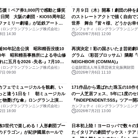
援！ペア券3,000円で感動と爆笑
７月９日（木）開幕！劇団の枠を
日間 大阪の劇団・KIO55周年記
のストレートアクトで描く自由で
ファミリー劇場」が近鉄アート館
世界 舞台『皆々様、どうかお幸
（ロングランプランニング株式会社）
カンフェティ（ロングランプランニング
16日に開幕
ケット販売中
日 14:30
2026年7月8日 12:00
誕90年記念公演 昭和精吾没後10
再演決定！彩の国さいたま芸術劇
10年 昭和精吾事務所による寺山修
グラム 〈彩芸ブロッサム〉隣鄰『D
に五月を2026 -失名-』7月10
NEIGHBOR (COMMA)』
（ロングランプランニング株式会社）
公益財団法人埼玉県芸術文化振興財団
上演まもなく
日 09:00
2026年7月6日 11:10
カフェでミュージカルを観劇、い
171作品から選ばれた珠玉の10作
っと違う1日を！ 朝ミュージカル
の一人芝居フェス、5年に1度のセ
と物憂げな傘」ロングラン上演チ
『INDEPENDENT:5SS』ツアー
（ロングランプランニング株式会社）
カンフェティ（ロングランプランニング
間近
日 18:00
2026年7月2日 13:00
族3世代で楽しめる！人形劇団プー
日本初上陸！ヨーロッパで数々の
のドラゴン」が紀伊國屋ホールで
たイタリアの劇団ザッケス・テア