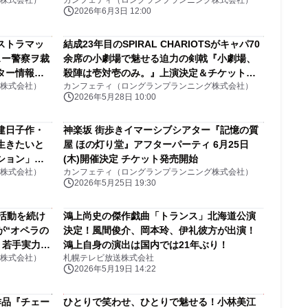
株式会社）
カンフェティ（ロングランプランニング株式会社）
ト一次先行スタート！！
2026年6月3日 12:00
ストラマッ
結成23年目のSPIRAL CHARIOTSがキャパ70
スー警察ヲ裁
余席の小劇場で魅せる迫力の剣戟『小劇場、
ター情報誌
殺陣は壱対壱のみ。』上演決定＆チケット発
株式会社）
カンフェティ（ロングランプランニング株式会社）
売開始！
2026年5月28日 10:00
建日子作・
神楽坂 街歩きイマーシブシアター『記憶の質
生きたいと
屋 ほの灯り堂』アフターパーティ 6月25日
ション」
(木)開催決定 チケット発売開始
株式会社）
カンフェティ（ロングランプランニング株式会社）
2026年5月25日 19:30
活動を続け
鴻上尚史の傑作戯曲「トランス」北海道公演
が“オペラの
決定！風間俊介、岡本玲、伊礼彼方が出演！
！若手実力派
鴻上自身の演出は国内では21年ぶり！
株式会社）
札幌テレビ放送株式会社
形式ハイラ
2026年5月19日 14:22
作品『チェー
ひとりで笑わせ、ひとりで魅せる！小林美江