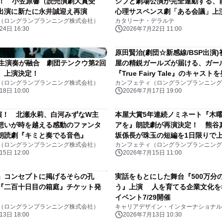
開幕！ 小笠原響（読売演劇大賞受
シブと劇場公演が完全連動する、
出演に新たに永井誠迎え再演
心理サスペンス劇「ある会議」上
（ロングランプランニング株式会社）
カタリーナ・デラルテ
なたは真実を見抜けるか？
4日 16:30
2026年7月22日 11:00
原田賢治(劇団☆新感線/BSP出演)
×生演奏が融合 劇団テンクウ第2回
屋の精鋭ガールズが届ける、ガー
』上演決定！
『True Fairy Tale』のキャスト
（ロングランプランニング株式会社）
カンフェティ（ロングランプランニング
8日 10:00
2026年7月17日 19:00
)上演！ 北瀬永莉、白河みずなW主
本屋大賞5年連続ノミネート『木
想いが時を越える感動のファンタ
アを』朗読劇が再演決定！ 熊谷
朗読劇『キミと奏でる音色』
坂係長が珠玉の短編を1日限りで
（ロングランプランニング株式会社）
カンフェティ（ロングランプランニング
5日 12:00
2026年7月15日 11:00
」コンセプトに掲げるそらの孔
実話をもとにした舞台『500万分
『二百十日目の箱庭』チケット発
う』上演 人を育てる企業文化を
イベント7/29開催
（ロングランプランニング株式会社）
キャリアデザイン・インターナショナル
3日 18:00
2026年7月13日 10:30