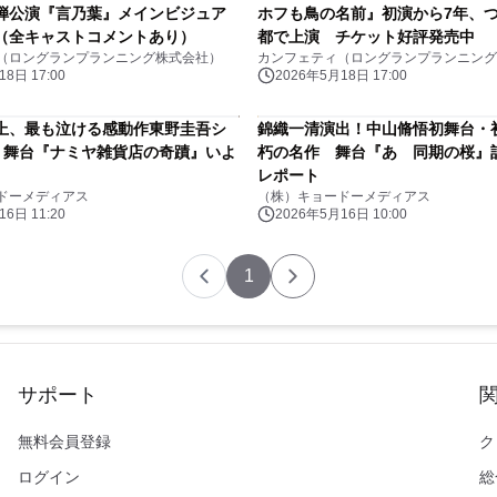
弾公演『言乃葉』メインビジュア
ホフも鳥の名前』初演から7年、
（全キャストコメントあり）
都で上演 チケット好評発売中
（ロングランプランニング株式会社）
カンフェティ（ロングランプランニング
8日 17:00
2026年5月18日 17:00
上、最も泣ける感動作東野圭吾シ
錦織一清演出！中山脩悟初舞台・
.2 舞台『ナミヤ雑貨店の奇蹟』いよ
朽の名作 舞台『あゝ同期の桜』
レポート
ドーメディアス
（株）キョードーメディアス
6日 11:20
2026年5月16日 10:00
1
サポート
無料会員登録
ク
ログイン
総