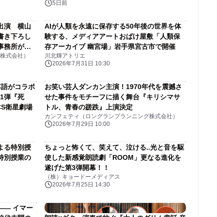
5日前
出演 横山
AIが人類を永遠に保存する50年後の世界を体
書き下ろし
験する、メディアアートおばけ屋敷「人類保
事務所が上
存アーカイブ 幽宮場」岩手県宮古市で開催
株式会社）
川北輝アトリエ
～販売開始！
2026年7月31日 10:30
落語がコラボ
お笑い芸人ダンカン主演！1970年代を震撼さ
1弾『死
せた事件をモチーフに描く舞台『キリシマサ
CS衛星劇場
トル、青春の蹉跌』上演決定
カンフェティ（ロングランプランニング株式会社）
2026年7月29日 10:00
よる特別授
ちょっと怖くて、笑えて、泣ける..光と音を駆
特別授業の
使した新感覚朗読劇「ROOM」更なる進化を
遂げた第3弾開幕！！
（株）キョードーメディアス
2026年7月25日 14:30
―― イマー