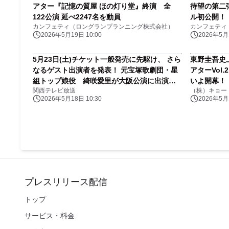
アター『記憶の質屋 ほの灯り堂』終演 全
待望の第二
122公演 延べ2247名を動員
ル初公開！
カンフェティ（ロングランプランニング株式会社）
カンフェティ
2026年5月19日 10:00
2026年5月1
5月23日(土)チケット一般発売に先駆け、 さら
東野圭吾史
なるゲスト出演者を発表！ 元宝塚歌劇団・星
アターVol
組トップ娘役 綺咲愛里が大阪公演に出演決
いよ開幕！
関西テレビ放送
（株）キョー
定！
2026年5月18日 10:30
2026年5月1
プレスリリース配信
トップ
サービス・料金