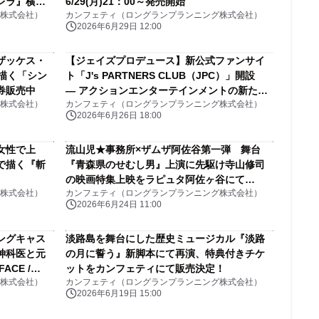
レラ』横浜
6/29(月)21：00～発売開始
株式会社）
カンフェティ（ロングランプランニング株式会社）
2026年6月29日 12:00
ザッケス・
【ジェイズプロデュース】新公式ファンサイ
描く「シン
ト「J's PARTNERS CLUB（JPC）」開設
券販売中
― アクションエンターテインメントの新たな
株式会社）
カンフェティ（ロングランプランニング株式会社）
熱狂を、デジタル空間でファンと共に ―
2026年6月26日 18:00
女性で上
流山児★事務所×ザムザ阿佐谷第一弾 舞台
で描く『斬
『青森県のせむし男』上演に先駆け寺山修司
の映画特集上映をラピュタ阿佐ヶ谷にて
株式会社）
カンフェティ（ロングランプランニング株式会社）
7/1(水)〜開催！
2026年6月24日 11:00
ングキャス
淡路島を舞台にした歴史ミュージカル『淡路
神科医と元
の月に誓う』新脚本にて再演、特典付きチケ
CE /
ットをカンフェティにて販売決定！
株式会社）
カンフェティ（ロングランプランニング株式会社）
2026年6月19日 15:00