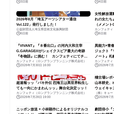
3日前
4日前
女性解放運
2026年8月「埼玉アーツシアター通信
れの女たち
Vol.122」発行しました！
（メメント
公益財団法人埼玉県芸術文化振興財団
カンフェティ
女性キャス
6日前
6日前
『VIVANT』『８番出口』の河内大和主宰
異能力×青
G.GARAGE///がシェイクスピア最大の奇跡
ジェクト『
『冬物語』に挑む！ カンフェティにてチケ
ノート』札
カンフェティ（ロングランプランニング株式会社）
カンフェティ
ット販売中
演決定
2026年7月30日 16:00
2026年7月3
稽古場レポ
超速報ッッ「バキ外伝 烈海王は異世界転生し
山本耕史、
ても一向にかまわんッッ」舞台化決定ッッ！
ウェイキャ
カンフェティ（ロングランプランニング株式会社）
（株）キョー
カル『フル
2026年7月28日 19:00
2026年7月2
像を公開
ニッポン放送 × ⼩林顕作によるオリジナルコ
劇団俳小『