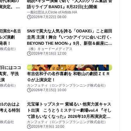
前代未聞の
朗読×ギター演奏で紡ぐ『大人のグリム童話 音
演決定。 あ
語りライブ BAND1』8月22日(土)開催
一般社団法人Circle of Artists HA
2026年7月22日 08:00
初演出×名古
SNSで莫大な人気を誇る「ODAKEi」こと䋝田
ルズ演劇
圭亮 主演！舞台『いつかアイツに会いに行く-
を発表！
BEYOND THE MOON-』9月、新宿＆銀座にて
株式会社）
（株）キョードーメディアス
連続上演決定！
2026年7月16日 12:00
曜日にはココ
真実、芋洗
有吉佐和子の名作喜劇を 和歌山の劇団ＺＥＲ
上演
Ｏが上演決定！
株式会社）
カンフェティ（ロングランプランニング株式会社）
2026年7月15日 10:00
の1のおはよ
元宝塚トップスター 紫城るい 他実力派キャス
考える特別
ト出演 こうとうミステリー劇場vol.4 『そし
て誰もいなくなった』2026年10月再演決定
株式会社
カンフェティ（ロングランプランニング株式会社）
各地公演に先立つ開幕公演
2026年7月9日 10:00