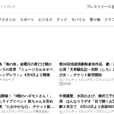
プレスリリース
アットプレス
フスタイル
スポーツ
ビジネス
テック
モバイル
乗り物
クラ
島「海の舎」金曜日の夜だけ開か
第38回池袋演劇祭参加作品 劇・
レラの世界 『ミュージカル＆オペ
公演「天草騒乱記－四郎（しろ）
シンデレラ～』 9月4日より開催
少女－」チケット販売開始
ナグループ
カンフェティ（ロングランプランニング
3日前
(日)開催！「9階のハギモトさん！」
中尾隆聖、水田わさび、柳沢三千代
たライブイベント 欽ちゃん＆安め
演 はんなりラヂオ「目で聴くお
劇 「たおやかな心」 チケット販売
劇２本立て 8月12日より赤坂RED/
（ロングランプランニング株式会社）
カンフェティ（ロングランプランニング
にて上演