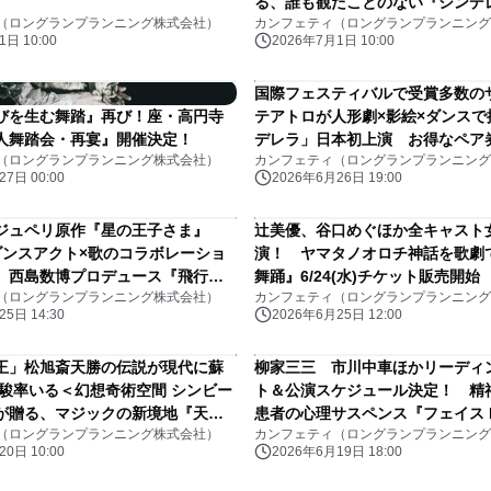
る、誰も観たことのない『シンデ
（ロングランプランニング株式会社）
カンフェティ（ロングランプランニング
での上演決定
日 10:00
2026年7月1日 10:00
国際フェスティバルで受賞多数の
びを生む舞踏』再び！座・高円寺
テアトロが人形劇×影絵×ダンスで
人舞踏会・再宴』開催決定！
デレラ」日本初上演 お得なペア
（ロングランプランニング株式会社）
カンフェティ（ロングランプランニング
7日 00:00
2026年6月26日 19:00
ジュペリ原作『星の王子さま』
辻美優、谷口めぐほか全キャスト
ダンスアクト×歌のコラボレーショ
演！ ヤマタノオロチ神話を歌劇
 西島数博プロデュース『飛行士
舞踊』6/24(水)チケット販売開始
（ロングランプランニング株式会社）
カンフェティ（ロングランプランニング
語』上演決定
5日 14:30
2026年6月25日 12:00
王」松旭斎天勝の伝説が現代に蘇
柳家三三 市川中車ほかリーディ
 駿率いる＜幻想奇術空間 シンビー
ト＆公演スケジュール決定！ 精
が贈る、マジックの新境地『天翔
患者の心理サスペンス『フェイス FA
（ロングランプランニング株式会社）
カンフェティ（ロングランプランニング
松旭斎天勝物語』開催決定
FAITH』7月31日(金)開幕
0日 10:00
2026年6月19日 18:00