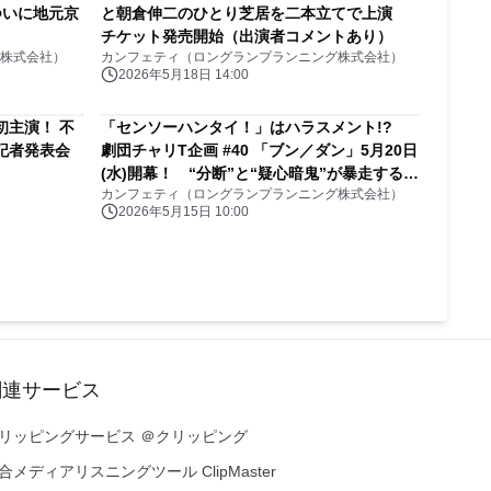
ついに地元京
と朝倉伸二のひとり芝居を二本立てで上演
チケット発売開始（出演者コメントあり）
株式会社）
カンフェティ（ロングランプランニング株式会社）
2026年5月18日 14:00
初主演！ 不
「センソーハンタイ！」はハラスメント!?
記者発表会
劇団チャリT企画 #40 「ブン／ダン」5月20日
(水)開幕！ “分断”と“疑心暗鬼”が暴走する現
カンフェティ（ロングランプランニング株式会社）
代日本を描くブラックコメディ
2026年5月15日 10:00
関連サービス
リッピングサービス ＠クリッピング
合メディアリスニングツール ClipMaster