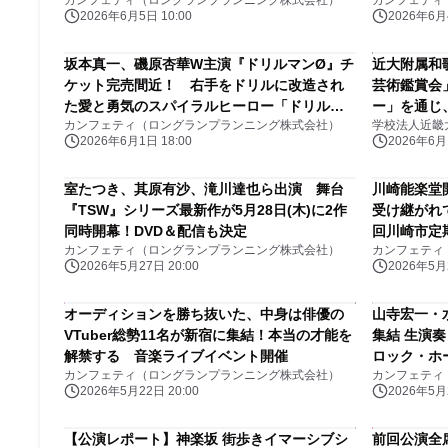
カンフェティ（ロングランプランニング株式会社）
カンフェティ
定！
2026年6月5日 10:00
2026年6月4
坂本真一、磯原杏華W主演『ドリルマンØ』チ
近大附属和
ケット完売間近！ 右手をドリルに改造され
芸術鑑賞会
た愛と勇気のスパイラルヒーロー「ドリルマ
ー」を通じ
カンフェティ（ロングランプランニング株式会社）
学校法人近畿
ン」誕生の瞬間を巡る前日譚、まもなく上演
える
2026年6月1日 18:00
2026年6月1
室たつき、其原有沙、滝川達也ら出演 舞台
川崎能楽堂
『TSW』シリーズ最新作が5月28日(木)に2作
受け継がれ
同時開幕！DVD＆配信も決定
回川崎市定
カンフェティ（ロングランプランニング株式会社）
カンフェティ
2026年5月27日 20:00
2026年5月2
オーディションを勝ち抜いた、中身は俳優の
山寺宏一・
VTuber総勢11名が新宿に集結！本当の才能を
集結 生演
解禁する 音楽ライブイベント開催
ロック・ホー
カンフェティ（ロングランプランニング株式会社）
カンフェティ
定！
2026年5月22日 20:00
2026年5月2
【公演レポート】神楽坂 街歩きイマーシブシ
前回公演全席