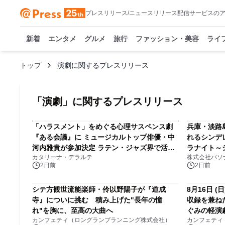
プレスリリース/ニュースリリース配信サービスの
新着
エンタメ
グルメ
旅行
ファッション・美容
ライ
トップ
演劇に関するプレスリリース
「
演劇
」に関するプレスリリース
「ハラスメント」をめぐる心理サスペンス劇
兵庫・淡路
『ある会議』に ミュージカルトップ俳優・中
れるシンデ
河内雅貴が参加決定 ラテン・ジャズ界で活躍
ラナイト～
カタリーナ・デラルテ
株式会社パソ
するSAYAKAが生演奏で参加も！
2日前
2日前
シテ方観世流能楽師・伶以野陽子が『道成
8月16日 
寺』についに挑む 積み上げた"長年の憧
収録を兼ね
れ"を胸に、至高の大曲へ
ぐみの軽演
カンフェティ（ロングランプランニング株式会社）
カンフェティ
中