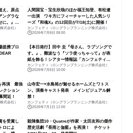
超え、原点
人間国宝・宝生欣哉のほか福王知登、有松遼
アングラな
一出演 ワキ方にフィーチャーした人気シリ
せに。』チ
ーズ『和魂X』の12回目が7/18(土)に開催！
株式会社）
カンフェティ（ロングランプランニング株式会社）
2026年7月8日 08:00
場提携プロ
【本日発行】田中 圭『母さん、ラブソングで
EAR
す。』、難波なう『ソラ使っちゃって』が表
紙を飾る！シアター情報誌「カンフェティ」8
カンフェティ（ロングランプランニング株式会社）
月号
2026年7月6日 10:00
を再演 最強
山寺宏一×水島裕が魅せるホームズとワトス
レクション
ン。演奏キャスト発表 メインビジュアル解
開幕間近！
禁！
株式会社）
カンフェティ（ロングランプランニング株式会社）
2026年7月1日 12:00
賞を受賞し
殺陣集団10・Quatreが作家・太田友和の傑作
トロによ
歴史活劇『長雨と伽藍』を再演！ チケット