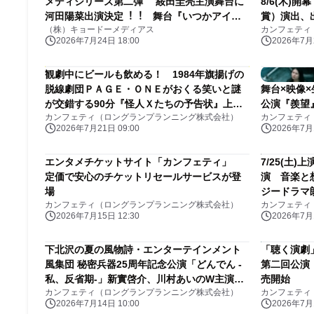
メディシリーズ第⼆弾 䋝⽥圭亮主演舞台に
8/6(木)
河⽥陽菜出演決定︕︕ 舞台『いつかアイツ
賞）演出、
（株）キョードーメディアス
カンフェティ
に会いに⾏く-BEYOND THE MOON-』
2026年7月24日 18:00
2026年7月2
観劇中にビールも飲める！ 1984年旗揚げの
脱線劇団ＰＡＧＥ・ＯＮＥがおくる笑いと謎
舞台×映像
が交錯する90分『怪人Ｘたちの予告状』上演
公演『羨望
カンフェティ（ロングランプランニング株式会社）
カンフェティ
決定
2026年7月21日 09:00
2026年7月1
エンタメチケットサイト「カンフェティ」
7/25(土
定価で安心のチケットリセールサービスが登
演 音楽と
場
ジードラマ
カンフェティ（ロングランプランニング株式会社）
カンフェティ
2026年7月15日 12:30
2026年7月1
下北沢の夏の風物詩・エンターテインメント
「聴く演劇
風集団 秘密兵器25周年記念公演「どんでん -
第二回公演
私、反省期-」新實啓介、川村あいのW主演で
売開始
カンフェティ（ロングランプランニング株式会社）
カンフェティ
上演
2026年7月14日 10:00
2026年7月1