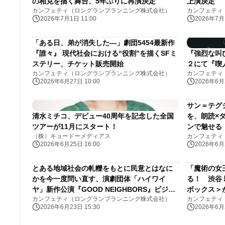
の相克を描く舞台、5年ぶりに再演決定
上演決定
カンフェティ（ロングランプランニング株式会社）
カンフェティ
2026年7月1日 11:00
2026年7月1
「ある日、弟が消失した―」劇団5454最新作
『誰々』 現代社会における“役割”を描くSFミ
『強烈な叫
ステリー、チケット販売開始
２にて『喫
カンフェティ（ロングランプランニング株式会社）
カンフェティ
2026年6月27日 10:00
2026年6月2
サン＝テグ
清水ミチコ、デビュー40周年を記念した全国
を、朗読×
ツアーが11月にスタート！
ンで魅せる
（株）キョードーメディアス
カンフェティ
と王子の物
2026年6月25日 16:00
2026年6月2
とある地域社会の軋轢をもとに民意とはなに
「魔術の女
かを今一度問い直す、演劇団体「ハイワイ
る！ 渋谷
ヤ」新作公演『GOOD NEIGHBORS』ビジュ
ボックス＞
カンフェティ（ロングランプランニング株式会社）
カンフェティ
アル＆出演者解禁
ける心――
2026年6月23日 15:30
2026年6月2