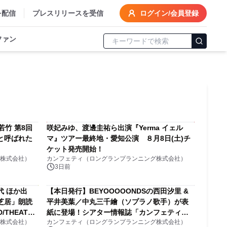
を配信
プレスリリースを受信
ログイン/会員登録
ファン
若竹 第8回
咲妃みゆ、渡邊圭祐ら出演『Yerma イェル
と呼ばれた
マ』ツアー最終地・愛知公演 ８月8日(土)チ
ケット発売開始！
株式会社）
カンフェティ（ロングランプランニング株式会社）
3日前
 ほか出
【本日発行】BEYOOOOONDSの西田汐里 &
芝居」朗読
平井美葉／中丸三千繪（ソプラノ歌手）が表
THEATER
紙に登場！シアター情報誌「カンフェティ」9
株式会社）
カンフェティ（ロングランプランニング株式会社）
月号発行