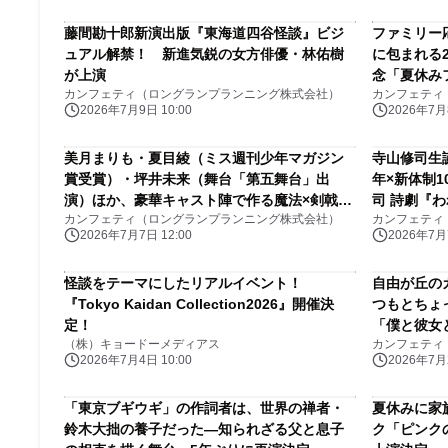
藤間勘十郎新演出版『東海道四谷怪談』ビジ
ファミリー応
ュアル解禁！ 新進気鋭の女方俳優・林佑樹
に包まれる2
が上演
念「夏休み
カンフェティ（ロングランプランニング株式会社）
カンフェティ
で8月15・
2026年7月9日 10:00
2026年7月8
美月まりも・夏目綾（ミス週刊少年マガジン
寺山修司生
賞受賞）・坪井未来（舞台「第五舞台」出
年×新体制
演）ほか、豪華キャスト陣で作る魔法×剣戟エ
司 詩劇『われ
カンフェティ（ロングランプランニング株式会社）
カンフェティ
ンタメ舞台チケット好評販売中
日・11日
2026年7月7日 12:00
2026年7月7
怪談をテーマにしたリアルイベント！
自由が丘の
『Tokyo Kaidan Collection2026』開催決
つもとちょ
定！
「僕と彼女
（株）キョードーメディアス
カンフェティ
ケット完売
2026年7月4日 10:00
2026年7月2
「東京ブギウギ」の作詞者は、世界の禅者・
夏休みに家
鈴木大拙の養子だった—知られざる父と息子
ク「ピンク