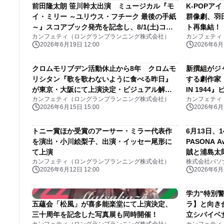
前田隆太朗 笹川幹太出演 ミュージカル『モ
K-POP
イ・ミリー ～ユリウス・フチーク 最後の手紙
群像劇、羽
～』スコアブック発売を記念し、8/1(土)コン
ト再集結！
カンフェティ（ロングランプランニング株式会社）
カンフェティ
サート開催決定！
売開始
2026年6月19日 12:00
2026年6月1
クロムモリブデン活動休止から8年 クロムモ
新撰組がジャ
リシタン『歌を歌わないように食べる昨日』
する劇作家
が東京・大阪にて上演決定・ビジュアル解
IN 1944
カンフェティ（ロングランプランニング株式会社）
カンフェティ
禁！
2026年6月15日 15:00
2026年6月1
トニー賞ほか受賞のアーサー・ミラー代表作
6月13日
を演出・小川絵梨子、出演・イッセー尾形に
PASONA Aw
て上演
賊と浦島太
カンフェティ（ロングランプランニング株式会社）
株式会社パソ
路島 旧ア
2026年6月12日 12:00
2026年6月1
学力"特別
五蘊会「松風」が喜多能楽堂にて上演決定、
ラ】と向き
三十周年を記念した写真展も同時開催！
立シバイベ