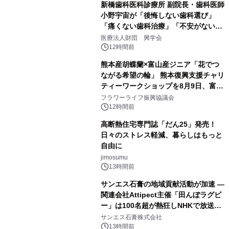
新橋歯科医科診療所 副院長・歯科医師
小野宇宙が「後悔しない歯科選び」
「痛くない歯科治療」「不安がない治
療計画」をテーマに専門監修
医療法人財団 興学会
12時間前
熊本産胡蝶蘭×富山産ジニア「花でつ
ながる希望の輪」 熊本復興支援チャリ
ティーワークショップを8月9日、富
山・射水で開催
フラワーライフ振興協議会
12時間前
高断熱住宅専門誌「だん25」発売！
日々のストレス軽減、暮らしはもっと
自由に
jimosumu
13時間前
サンエス石膏の地域貢献活動が加速 ―
関連会社Attipect主催「田んぼラグビ
ー」は100名超が熱狂しNHKで放送さ
れました。
サンエス石膏株式会社
13時間前