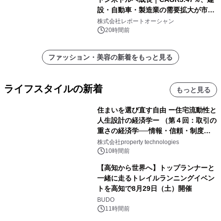
設・自動車・製造業の需要拡大が市場
を牽引
株式会社レポートオーシャン
20時間前
ファッション・美容の新着をもっと見る
ライフスタイルの新着
もっと見る
住まいを選び直す自由 ー住宅流動性と
人生設計の経済学ー （第４回：取引の
重さの経済学──情報・信頼・制度を
PropTechはどう組み替えるか）｜
株式会社property technologies
PropTech-Lab
10時間前
【高知から世界へ】トップランナーと
一緒に走るトレイルランニングイベン
トを高知で8月29日（土）開催
BUDO
11時間前