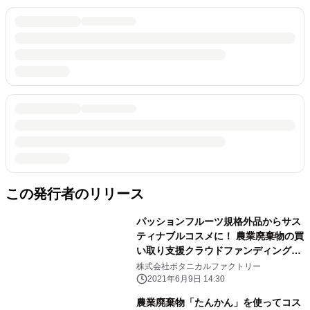
この発行者のリリース
パッションフルーツ規格外品からサス
ティナブルコスメに！ 農業廃棄物の買
い取り支援クラウドファンディング募
集中！
株式会社ボタニカルファクトリー
2021年6月9日 14:30
農業廃棄物「たんかん」を使ってコス