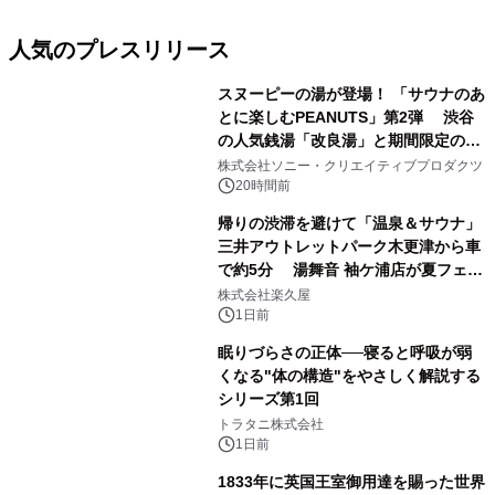
人気のプレスリリース
スヌーピーの湯が登場！ 「サウナのあ
とに楽しむPEANUTS」第2弾 渋谷
の人気銭湯「改良湯」と期間限定のコ
1
ラボレーション サウナイキタイコラ
株式会社ソニー・クリエイティブプロダクツ
ボグッズも発売決定！
20時間前
帰りの渋滞を避けて「温泉＆サウナ」
三井アウトレットパーク木更津から車
で約5分 湯舞音 袖ケ浦店が夏フェア
2
メニューを提供
株式会社楽久屋
1日前
眠りづらさの正体──寝ると呼吸が弱
くなる"体の構造"をやさしく解説する
シリーズ第1回
3
トラタニ株式会社
1日前
1833年に英国王室御用達を賜った世界