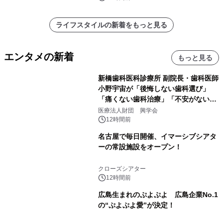
ライフスタイルの新着をもっと見る
エンタメの新着
もっと見る
新橋歯科医科診療所 副院長・歯科医師
小野宇宙が「後悔しない歯科選び」
「痛くない歯科治療」「不安がない治
療計画」をテーマに専門監修
医療法人財団 興学会
12時間前
名古屋で毎日開催、イマーシブシアタ
ーの常設施設をオープン！
クローズシアター
12時間前
広島生まれのぷよぷよ 広島企業No.1
の“ぷよぷよ愛”が決定！