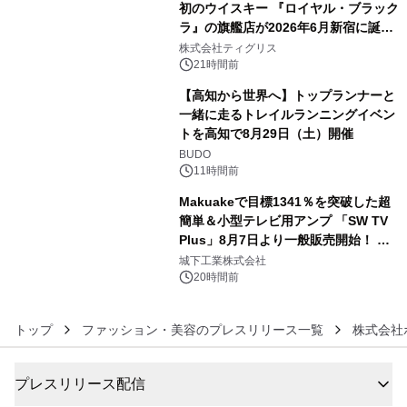
初のウイスキー 『ロイヤル・ブラック
ラ』の旗艦店が2026年6月新宿に誕
4
生 バカルディ ジャパンと連携した
株式会社ティグリス
没入型バー「BAR Arca」
21時間前
【高知から世界へ】トップランナーと
一緒に走るトレイルランニングイベン
トを高知で8月29日（土）開催
5
BUDO
11時間前
Makuakeで目標1341％を突破した超
簡単＆小型テレビ用アンプ 「SW TV
Plus」8月7日より一般販売開始！ ケ
6
ーブル1本つなぐだけ、テレビの音が
城下工業株式会社
ぐっと豊かに
20時間前
トップ
ファッション・美容のプレスリリース一覧
株式会社
プレスリリース配信