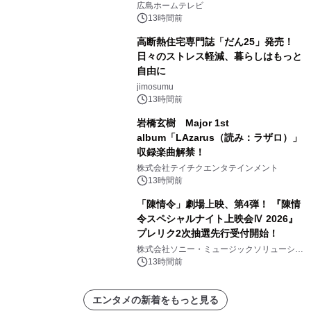
広島ホームテレビ
13時間前
高断熱住宅専門誌「だん25」発売！
日々のストレス軽減、暮らしはもっと
自由に
jimosumu
13時間前
岩橋玄樹 Major 1st
album「LAzarus（読み：ラザロ）」
収録楽曲解禁！
株式会社テイチクエンタテインメント
13時間前
「陳情令」劇場上映、第4弾！ 『陳情
令スペシャルナイト上映会Ⅳ 2026』
プレリク2次抽選先行受付開始！
株式会社ソニー・ミュージックソリューショ
ンズ
13時間前
エンタメの新着をもっと見る