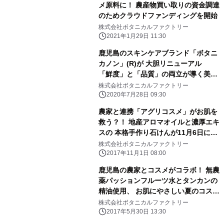
メ原料に！ 農産物買い取りの資金調達
のためクラウドファンディングを開始
株式会社ボタニカルファクトリー
2021年1月29日 11:30
鹿児島のスキンケアブランド「ボタニ
カノン」(R)が 大胆リニューアル
「鮮度」と「品質」の両立が導く美肌
革命
株式会社ボタニカルファクトリー
2020年7月28日 09:30
農家と連携「アグリコスメ」がお肌を
救う？！ 地産アロマオイルと濃厚エキ
スの 本格手作り石けんが11月6日に発
売！
株式会社ボタニカルファクトリー
2017年11月1日 08:00
鹿児島の農家とコスメがコラボ！ 無農
薬パッションフルーツ水とタンカンの
精油使用、 お肌にやさしい夏のコスメ
2品を6月1日発売
株式会社ボタニカルファクトリー
2017年5月30日 13:30