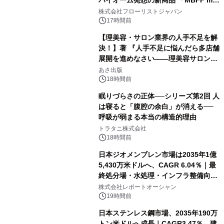
クレンジングPRO」を2026年8月6日
株式会社フローリストジャパン
発売
17時間前
【理美容・サロン業界の人手不足を解
決！】著 『人手不足に悩んだら多店舗
展開を進めなさい――理美容サロン
「多店舗展開」の教科書』2026年8月
あさ出版
24日（月）発売
18時間前
眠りづらさの正体──シリーズ第2回 人
は寝ると「腹腔の余白」が消える──
呼吸が弱まる本当の構造的理由
トラタニ株式会社
18時間前
日本ジオメンブレン市場は2035年1億
5,430万米ドルへ、CAGR 6.04％｜最
終処分場・水処理・インフラ整備向け
需要拡大
株式会社レポートオーシャン
19時間前
日本ステンレス鋼市場、2035年190万
トン米ドルへ成長｜CAGR3.47％、建