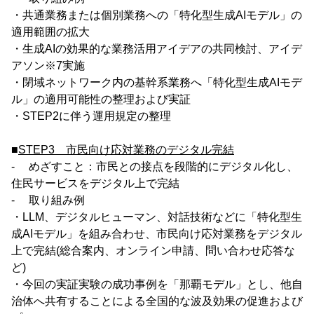
・共通業務または個別業務への「特化型生成AIモデル」の
適用範囲の拡大
・生成AIの効果的な業務活用アイデアの共同検討、アイデ
アソン※7実施
・閉域ネットワーク内の基幹系業務へ「特化型生成AIモデ
ル」の適用可能性の整理および実証
・STEP2に伴う運用規定の整理
■
STEP3 市民向け応対業務のデジタル完結
- めざすこと：市民との接点を段階的にデジタル化し、
住民サービスをデジタル上で完結
- 取り組み例
・LLM、デジタルヒューマン、対話技術などに「特化型生
成AIモデル」を組み合わせ、市民向け応対業務をデジタル
上で完結(総合案内、オンライン申請、問い合わせ応答な
ど)
・今回の実証実験の成功事例を「那覇モデル」とし、他自
治体へ共有することによる全国的な波及効果の促進および