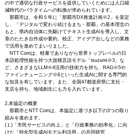
の中で適切な行政サービスを提供していくためには人口縮
減時代のパラダイムへの転換が求められています。
那覇市は、令和５年に「那覇市DX推進計画※2」を策定
し、「デジタルで変わり続けるまち・那覇」の基本理念の
もと、県内自治体に先駆けてテキスト生成AIを導入し、文
章のたたき台作成や要約、校正、アイデア出しなどの業務
で活用を進めてまいりました。
NTT Comは、軽量でありながら世界トップレベルの日
本語処理性能を持つ大規模言語モデル「tsuzumi※3」な
ど、さまざまなLLM※4活用の技術力を持ち、RAG※5や
ファインチューニング※6といった生成AIに関する専門的
な知見を有しています。また、全国47都道府県に支社・
支店を持ち、地域創生にも力を入れています。
2.本協定の概要
那覇市とNTT Comは、本協定に基づき以下の3つの取り
組みを進めます。
(１)「市民サービスの向上」と「行政事務の効率化」に向
けた「特化型生成AIモデル利活用」の共同研究