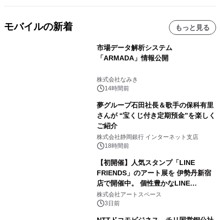
モバイルの新着
もっと見る
市場データ解析システム
「ARMADA」情報公開
株式会社なみき
14時間前
夢グループ石田社長＆歌手の保科有里
さんが “宝くじ付き定期預金”を楽しく
ご紹介
株式会社静岡銀行 インターネット支店
18時間前
【初開催】人気スタンプ「LINE
FRIENDS」のアート展を 伊勢丹新宿
店で開催中。 個性豊かなLINE
FRIENDSの仲間たちが インテリアア
株式会社アートスペース
ートとして新たな魅力を発信。
3日前
NTTドコモビジネス、チリ国営銅公社