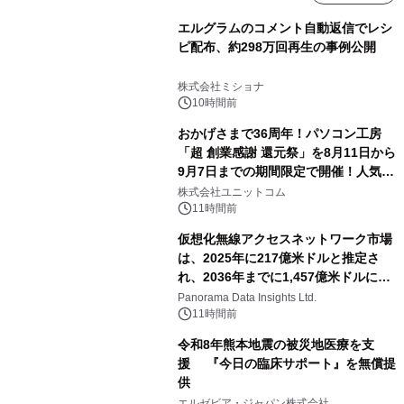
エルグラムのコメント自動返信でレシ
ピ配布、約298万回再生の事例公開
株式会社ミショナ
10時間前
おかげさまで36周年！パソコン工房
「超 創業感謝 還元祭」を8月11日から
9月7日までの期間限定で開催！人気の
ゲーミングPCや高性能ノートPCなど
株式会社ユニットコム
対象iiyama PCのご購入で最大3万円分
11時間前
相当を還元
仮想化無線アクセスネットワーク市場
は、2025年に217億米ドルと推定さ
れ、2036年までに1,457億米ドルに達
すると予測されており、予測期間
Panorama Data Insights Ltd.
（2026年～2036年）
11時間前
令和8年熊本地震の被災地医療を支
援 『今日の臨床サポート』を無償提
供
エルゼビア・ジャパン株式会社