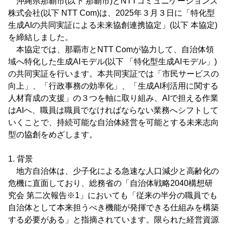
沖縄県那覇市(以下 那覇市)とNTTコミュニケーションズ
株式会社(以下 NTT Com)は、2025年３月３日に「特化型
生成AIの共同実証による未来協創連携協定」(以下 本協定)
を締結しました。
本協定では、那覇市とNTT Comが協力して、自治体領
域へ特化した生成AIモデル(以下 「特化型生成AIモデル」)
の共同実証を行います。本共同実証では「市民サービスの
向上」、「行政事務の効率化」、「生成AI利活用に関する
人材育成の支援」の３つを軸に取り組み、AIで担える作業
はAIへ、職員は職員でなければならない業務へシフトして
いくことで、持続可能な自治体経営を可能とする未来志向
型の協創をめざします。
1. 背景
地方自治体は、少子化による急速な人口減少と高齢化の
危機に直面しており、総務省の「自治体戦略2040構想研
究会 第二次報告※1」においても「従来の半分の職員でも
自治体として本来担うべき機能が発揮できる仕組みを構築
する必要がある」と指摘されています。限られた経営資源