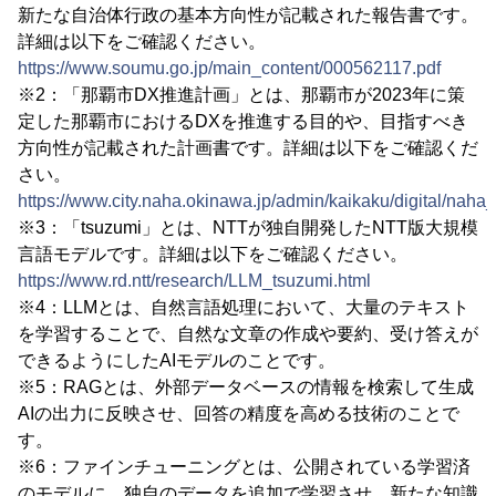
新たな自治体行政の基本方向性が記載された報告書です。
詳細は以下をご確認ください。
https://www.soumu.go.jp/main_content/000562117.pdf
※2：「那覇市DX推進計画」とは、那覇市が2023年に策
定した那覇市におけるDXを推進する目的や、目指すべき
方向性が記載された計画書です。詳細は以下をご確認くだ
さい。
https://www.city.naha.okinawa.jp/admin/kaikaku/digital/naha
※3：「tsuzumi」とは、NTTが独自開発したNTT版大規模
言語モデルです。詳細は以下をご確認ください。
https://www.rd.ntt/research/LLM_tsuzumi.html
※4：LLMとは、自然言語処理において、大量のテキスト
を学習することで、自然な文章の作成や要約、受け答えが
できるようにしたAIモデルのことです。
※5：RAGとは、外部データベースの情報を検索して生成
AIの出力に反映させ、回答の精度を高める技術のことで
す。
※6：ファインチューニングとは、公開されている学習済
のモデルに、独自のデータを追加で学習させ、新たな知識