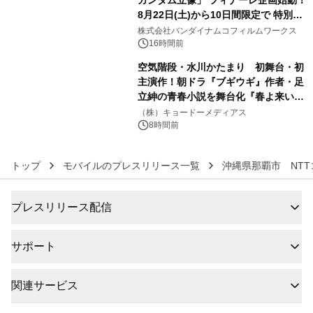
8月22日(土)から10日間限定で 特別映
5
像『UNICORN GUNDAM Statue ―
株式会社バンダイナムコフィルムワークス
BEYOND POSSIBILITY ―』を上映！
16時間前
空気階段・水川かたまり 初舞台・初
主演作！朝ドラ『ブギウギ』作者・足
立紳の青春小説を舞台化『春よ来い、
6
マジで来い』キービジュアル解禁！
（株）キョードーメディアス
8時間前
トップ
モバイルのプレスリリース一覧
沖縄県那覇市 NT
プレスリリース配信
サポート
関連サービス