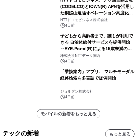
(CODELCO)とIOWN(R) APNを活用し
た銅鉱山遠隔オペレーション高度化に
向けた調査・実証を開始
NTTドコモビジネス株式会社
4日前
子どもから高齢者まで、誰もが利用で
きる 自治体給付サービスを提供開始
～EYE-Portal(R)による15歳未満の本
人認証と デジタルデバイド対策で実現
株式会社NTTデータ関西
～
4日前
「乗換案内」アプリ、 マルチモーダル
経路検索を多言語で提供開始
ジョルダン株式会社
4日前
モバイルの新着をもっと見る
テックの新着
もっと見る