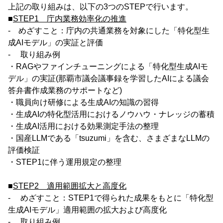
上記の取り組みは、以下の3つのSTEPで行います。
■
STEP1 庁内業務効率化の推進
- めざすこと：庁内の共通業務を対象にした「特化型生
成AIモデル」の実証と評価
- 取り組み例
・RAGやファインチューニングによる「特化型生成AIモ
デル」の実証(那覇市議会議事録を学習したAIによる議会
答弁書作成業務のサポートなど)
・職員向け研修による生成AIの知識の習得
・生成AIの特化型活用におけるノウハウ・ナレッジの蓄積
・生成AI活用における効果測定手法の整理
・国産LLMである「tsuzumi」を含む、さまざまなLLMの
評価検証
・STEP1に伴う運用規定の整理
■
STEP2 適用範囲拡大と高度化
- めざすこと：STEP1で得られた成果をもとに「特化型
生成AIモデル」適用範囲の拡大および高度化
- 取り組み例