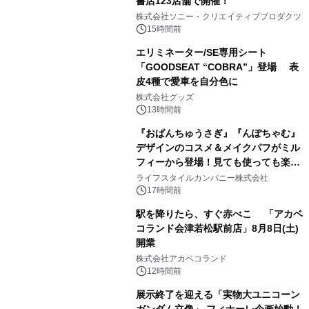
書店123店舗で開催！
1
株式会社ソニー・クリエイティブプロダクツ
15時間前
エリミネーター/SE専用シート
「GOODSEAT “COBRA”」登場 表
皮4種で愛車を自分色に
2
株式会社グッズ
13時間前
『おぱんちゅうさぎ』『んぽちゃむ』
デザインのコスメ＆メイクパフがミル
フィーから登場！見ても使っても楽し
3
い、ポップでキュートなコレクショ
ライフスタイルカンパニー株式会社
ン。
17時間前
駅を降りたら、すぐ赤べこ 「アカベ
コランド会津若松駅前店」8月8日(土)
開業
4
株式会社アカベコランド
12時間前
展示終了を迎える「実物大ユニコーン
ガンダム立像」 フィナーレ企画始動！