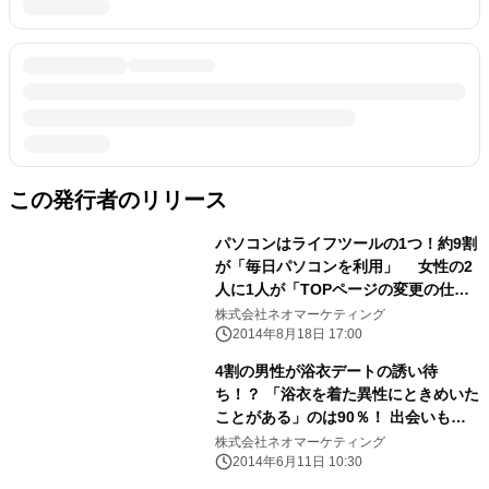
この発行者のリリース
パソコンはライフツールの1つ！約9割
が「毎日パソコンを利用」 女性の2
人に1人が「TOPページの変更の仕方
を知らない」と回答 検索サイトで求
株式会社ネオマーケティング
められるのは「よく使うWEBサイトが
2014年8月18日 17:00
集約」と「見やすさ」
4割の男性が浴衣デートの誘い待
ち！？ 「浴衣を着た異性にときめいた
ことがある」のは90％！ 出会いもデ
ートも「浴衣姿」が2人のスパイスに
株式会社ネオマーケティング
2014年6月11日 10:30