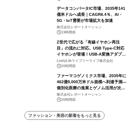
データコンバータIC市場、2035年141
億米ドルへ成長｜CAGR6.4％、AI・
5G・IoT需要が市場拡大を加速
株式会社レポートオーシャン
19時間前
Z世代で広がる「有線イヤホン再注
目」の流れに対応。USB Type-C対応
イヤホンが登場！USB-A変換アダプタ
ー付きでスマホからパソコンまで幅広
LivelyLifeライブリーライフ株式会社
く活用可能
20時間前
ファーマコゲノミクス市場、2035年に
462億9,000万米ドル規模へ到達予測―
個別化医療の進展とゲノム活用が次世
代ヘルスケア投資を加速
株式会社レポートオーシャン
20時間前
ファッション・美容の新着をもっと見る