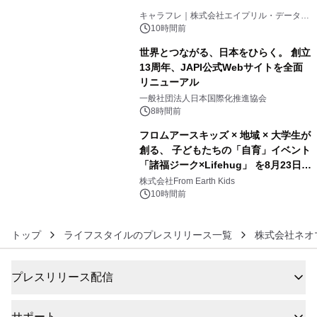
4
キャラフレ｜株式会社エイプリル・データ・
デザインズ
10時間前
世界とつながる、日本をひらく。 創立
13周年、JAPI公式Webサイトを全面
リニューアル
5
一般社団法人日本国際化推進協会
8時間前
フロムアースキッズ × 地域 × 大学生が
創る、 子どもたちの「自育」イベント
「諸福ジーク×Lifehug」 を8月23日
6
(日)開催
株式会社From Earth Kids
10時間前
トップ
ライフスタイルのプレスリリース一覧
株式会社ネオ
プレスリリース配信
サポート