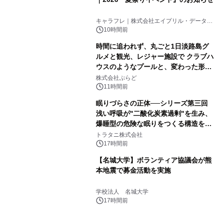
キャラフレ｜株式会社エイプリル・データ・
デザインズ
10時間前
時間に追われず、丸ごと1日淡路島グ
ルメと観光、レジャー施設で クラブハ
ウスのようなプールと、変わった形の
サウナも 「THE BOXY AWAJI」のお
株式会社ぷらど
得な素泊まり連泊プランで
11時間前
眠りづらさの正体──シリーズ第三回
浅い呼吸が"二酸化炭素過剰"を生み、
爆睡型の危険な眠りをつくる構造を解
説
トラタニ株式会社
17時間前
【名城大学】ボランティア協議会が熊
本地震で募金活動を実施
学校法人 名城大学
17時間前