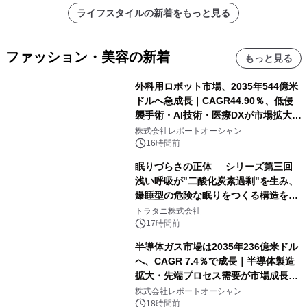
ライフスタイルの新着をもっと見る
ファッション・美容の新着
もっと見る
外科用ロボット市場、2035年544億米
ドルへ急成長｜CAGR44.90％、低侵
襲手術・AI技術・医療DXが市場拡大を
牽引
株式会社レポートオーシャン
16時間前
眠りづらさの正体──シリーズ第三回
浅い呼吸が"二酸化炭素過剰"を生み、
爆睡型の危険な眠りをつくる構造を解
説
トラタニ株式会社
17時間前
半導体ガス市場は2035年236億米ドル
へ、CAGR 7.4％で成長｜半導体製造
拡大・先端プロセス需要が市場成長を
加速
株式会社レポートオーシャン
18時間前