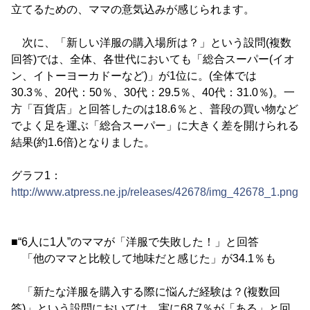
立てるための、ママの意気込みが感じられます。
次に、「新しい洋服の購入場所は？」という設問(複数
回答)では、全体、各世代においても「総合スーパー(イオ
ン、イトーヨーカドーなど)」が1位に。(全体では
30.3％、20代：50％、30代：29.5％、40代：31.0％)。一
方「百貨店」と回答したのは18.6％と、普段の買い物など
でよく足を運ぶ「総合スーパー」に大きく差を開けられる
結果(約1.6倍)となりました。
グラフ1：
http://www.atpress.ne.jp/releases/42678/img_42678_1.png
■“6人に1人”のママが「洋服で失敗した！」と回答
「他のママと比較して地味だと感じた」が34.1％も
「新たな洋服を購入する際に悩んだ経験は？(複数回
答)」という設問においては、実に68.7％が「ある」と回