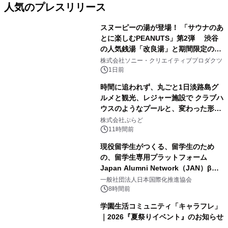
人気のプレスリリース
スヌーピーの湯が登場！ 「サウナのあ
とに楽しむPEANUTS」第2弾 渋谷
の人気銭湯「改良湯」と期間限定のコ
1
ラボレーション サウナイキタイコラ
株式会社ソニー・クリエイティブプロダクツ
ボグッズも発売決定！
1日前
時間に追われず、丸ごと1日淡路島グ
ルメと観光、レジャー施設で クラブハ
ウスのようなプールと、変わった形の
2
サウナも 「THE BOXY AWAJI」のお
株式会社ぷらど
得な素泊まり連泊プランで
11時間前
現役留学生がつくる、留学生のため
の、留学生専用プラットフォーム
Japan Alumni Network（JAN）β版
3
をリリース
一般社団法人日本国際化推進協会
8時間前
学園生活コミュニティ「キャラフレ」
｜2026『夏祭りイベント』のお知らせ