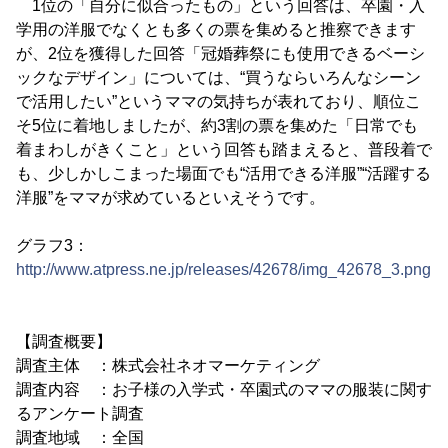
1位の「自分に似合ったもの」という回答は、卒園・入
学用の洋服でなくとも多くの票を集めると推察できます
が、2位を獲得した回答「冠婚葬祭にも使用できるベーシ
ックなデザイン」については、“買うならいろんなシーン
で活用したい”というママの気持ちが表れており、順位こ
そ5位に着地しましたが、約3割の票を集めた「日常でも
着まわしがきくこと」という回答も踏まえると、普段着で
も、少しかしこまった場面でも“活用できる洋服”“活躍する
洋服”をママが求めているといえそうです。
グラフ3：
http://www.atpress.ne.jp/releases/42678/img_42678_3.png
【調査概要】
調査主体 ：株式会社ネオマーケティング
調査内容 ：お子様の入学式・卒園式のママの服装に関す
るアンケート調査
調査地域 ：全国