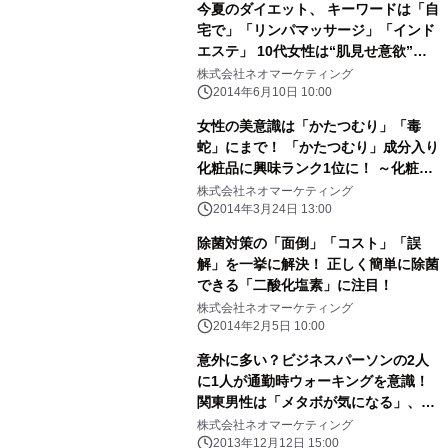
今夏のダイエット、 キーワードは「自
宅で」「リンパマッサージ」「インド
エステ」 10代女性は“肌見せ意欲”が
満々！3割がすでにダイエット開始！
株式会社ネオマーケティング
2014年6月10日 10:00
女性の美意識は「かたつむり」「毒
蛇」にまで！ 「かたつむり」成分入り
化粧品に興味ランク1位に！ ～化粧品
の成分由来に関する意識調査～
株式会社ネオマーケティング
2014年3月24日 13:00
除菌対策の「面倒」「コスト」「誤
解」を一挙に解決！ 正しく簡単に除菌
できる「二酸化塩素」に注目！
株式会社ネオマーケティング
2014年2月5日 10:00
意外に多い？ビジネスパーソンの2人
に1人が通勤時ウォーキングを意識！
関東男性は「メタボが気になる」、関
西男性は「運動好き」 今後のビジネス
株式会社ネオマーケティング
シーンは、革靴やヒールではなくウォ
2013年12月12日 15:00