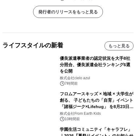
ーキングシューズが注目 ～ 東西ビジ
ネスパーソンへの「ウォーキングに関
発行者のリリースをもっと見る
する意識調査」 ～
ライフスタイルの新着
もっと見る
優良派遣事業者の認定状況を大手8社
分照合、優良派遣会社ランキング6選
を公開
株式会社cielo azul
7時間前
フロムアースキッズ × 地域 × 大学生が
創る、 子どもたちの「自育」イベント
「諸福ジーク×Lifehug」 を8月23日
(日)開催
株式会社From Earth Kids
10時間前
学園生活コミュニティ「キャラフレ」
｜2026『夏祭りイベント』のお知らせ