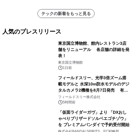
テックの新着をもっと見る
人気のプレスリリース
東京国立博物館、館内レストラン3店
舗をリニューアル 各店舗の詳細を発
表！
1
東京国立博物館
1日前
フィールドスリー、光学3倍ズーム搭
載モデルと 水深10m防水モデルのデジ
タルカメラ2機種を8月7日発売 有効
2
約1300万画素、用途別に選べるコンデ
フィールドスリー株式会社
ジ新登場
5時間前
「仮面ライダーガヴ」より 「DXおし
ゃべりブリザードソルベエゴチゾウ」
を プレミアムバンダイで予約受付開始
3
株式会社BANDAI SPIRITS EC戦略部