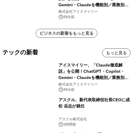
Gemini・Claudeを機能別／業務別に
比較―自社に合う生成AIの選び方がわ
株式会社アイスマイリー
かる実践ガイド
49分前
ビジネスの新着をもっと見る
テックの新着
もっと見る
アイスマイリー、「Claude徹底解
説」を公開！ChatGPT・Copilot・
Gemini・Claudeを機能別／業務別に
比較―自社に合う生成AIの選び方がわ
株式会社アイスマイリー
かる実践ガイド
49分前
アスクル、新代表取締役社長CEOに成
松 岳志が就任
アスクル株式会社
1時間前