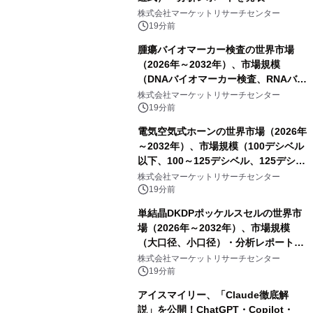
株式会社マーケットリサーチセンター
19分前
腫瘍バイオマーカー検査の世界市場
（2026年～2032年）、市場規模
（DNAバイオマーカー検査、RNAバイ
オマーカー検査、タンパク質バイオマ
株式会社マーケットリサーチセンター
ーカー検査、細胞ベースのバイオマー
19分前
カー検査、多項目バイオマーカー検
電気空気式ホーンの世界市場（2026年
査）・分析レポートを発表
～2032年）、市場規模（100デシベル
以下、100～125デシベル、125デシベ
ル以上）・分析レポートを発表
株式会社マーケットリサーチセンター
19分前
単結晶DKDPポッケルスセルの世界市
場（2026年～2032年）、市場規模
（大口径、小口径）・分析レポートを
発表
株式会社マーケットリサーチセンター
19分前
アイスマイリー、「Claude徹底解
説」を公開！ChatGPT・Copilot・