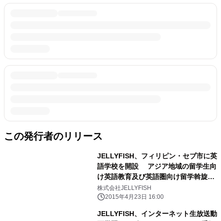
この発行者のリリース
JELLYFISH、フィリピン・セブ市に英
語学校を開設 アジア地域の留学生向
け英語教育及び英語圏向け留学斡旋事
業を5月1日開始
株式会社JELLYFISH
2015年4月23日 16:00
JELLYFISH、インターネット生放送動