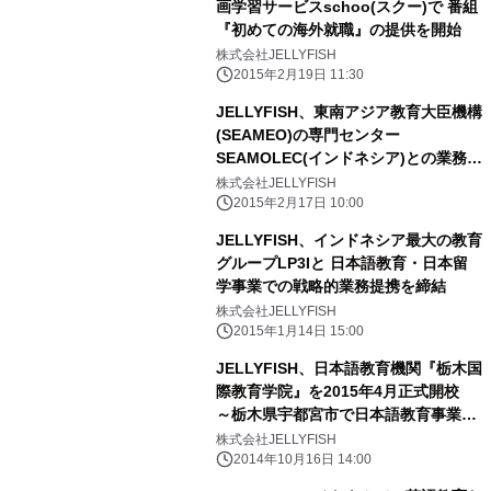
画学習サービスschoo(スクー)で 番組
『初めての海外就職』の提供を開始
株式会社JELLYFISH
2015年2月19日 11:30
JELLYFISH、東南アジア教育大臣機構
(SEAMEO)の専門センター
SEAMOLEC(インドネシア)との業務提
携を締結
株式会社JELLYFISH
2015年2月17日 10:00
JELLYFISH、インドネシア最大の教育
グループLP3Iと 日本語教育・日本留
学事業での戦略的業務提携を締結
株式会社JELLYFISH
2015年1月14日 15:00
JELLYFISH、日本語教育機関『栃木国
際教育学院』を2015年4月正式開校
～栃木県宇都宮市で日本語教育事業を
開始～
株式会社JELLYFISH
2014年10月16日 14:00