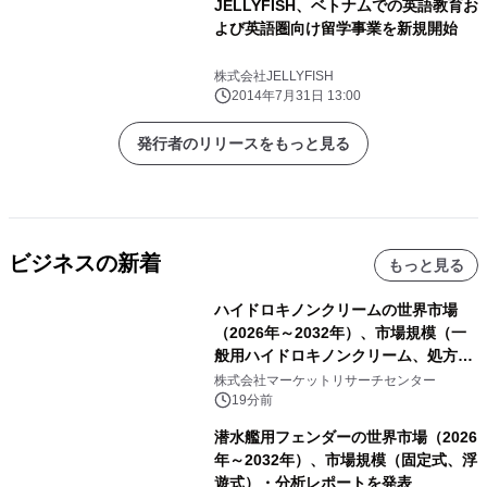
JELLYFISH、ベトナムでの英語教育お
よび英語圏向け留学事業を新規開始
株式会社JELLYFISH
2014年7月31日 13:00
発行者のリリースをもっと見る
ビジネスの新着
もっと見る
ハイドロキノンクリームの世界市場
（2026年～2032年）、市場規模（一
般用ハイドロキノンクリーム、処方用
ハイドロキノンクリーム）・分析レポ
株式会社マーケットリサーチセンター
ートを発表
19分前
潜水艦用フェンダーの世界市場（2026
年～2032年）、市場規模（固定式、浮
遊式）・分析レポートを発表