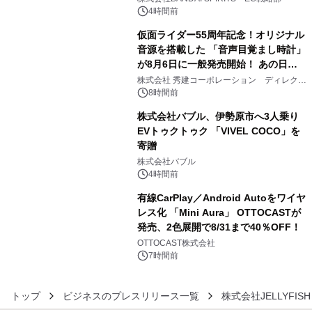
4時間前
仮面ライダー55周年記念！オリジナル
音源を搭載した 「音声目覚まし時計」
が8月6日に一般発売開始！ あの日の
4
大興奮が今甦る
株式会社 秀建コーポレーション ディレクト
アートギャラリー
8時間前
株式会社バブル、伊勢原市へ3人乗り
EVトゥクトゥク 「VIVEL COCO」を
寄贈
5
株式会社バブル
4時間前
有線CarPlay／Android Autoをワイヤ
レス化 「Mini Aura」 OTTOCASTが
発売、2色展開で8/31まで40％OFF！
6
OTTOCAST株式会社
7時間前
トップ
ビジネスのプレスリリース一覧
株式会社JELLYFISH