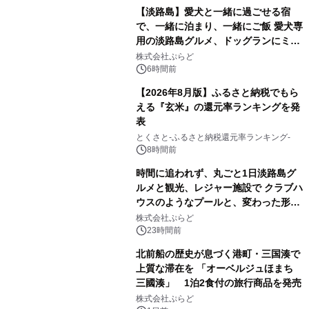
【淡路島】愛犬と一緒に過ごせる宿
で、一緒に泊まり、一緒にご飯 愛犬専
用の淡路島グルメ、ドッグランにミニ
プール グランピングとトレーラーハウ
株式会社ぷらど
スの2施設で
6時間前
【2026年8月版】ふるさと納税でもら
える『玄米』の還元率ランキングを発
表
とくさと-ふるさと納税還元率ランキング-
8時間前
時間に追われず、丸ごと1日淡路島グ
ルメと観光、レジャー施設で クラブハ
ウスのようなプールと、変わった形の
サウナも 「THE BOXY AWAJI」のお
株式会社ぷらど
得な素泊まり連泊プランで
23時間前
北前船の歴史が息づく港町・三国湊で
上質な滞在を 「オーベルジュほまち
三國湊」 1泊2食付の旅行商品を発売
株式会社ぷらど