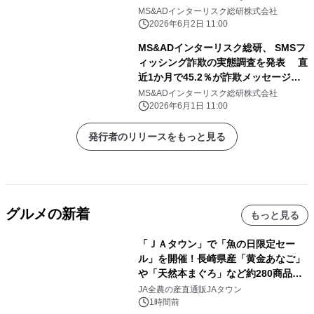
は「敷地レベルの浸水低減効果」と
MS&ADインターリスク総研株式会社
「コミュニティ」～
2026年6月2日 11:00
MS&ADインターリスク総研、 SMSフ
ィッシング詐欺の実態調査を発表 直
近1か月で45.2％が詐欺メッセージを
受信と判明
MS&ADインターリスク総研株式会社
2026年6月1日 11:00
発行者のリリースをもっと見る
グルメの新着
もっと見る
「ＪＡタウン」で「魚の日限定セー
ル」を開催！長崎県産「黄金あなご」
や「天然本まぐろ」など約280商品を
販売！～毎月１０日の定例企画～
JA全農の産直通販JAタウン
1時間前