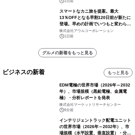
1日前
スマートなカニ旅を提案。最大
13％OFFとなる早割120日前が新たに
登場。早めの計画でいつもと変わらぬ
大人の冬旅を。ー夕日ヶ浦温泉「佳松
株式会社アウルコーポレーション
苑 別邸ふうか」ー
1日前
グルメの新着をもっと見る
ビジネスの新着
もっと見る
EDM電極の世界市場（2026年～2032
年）、市場規模（黒鉛電極、金属電
極）・分析レポートを発表
株式会社マーケットリサーチセンター
9分前
インテリジェントラック配電ユニット
の世界市場（2026年～2032年）、市
場規模（水平設置、垂直設置）・分析