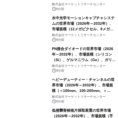
レポートを発表
株式会社マーケットリサーチセンター
9分前
水中光学モーションキャプチャシステ
ムの世界市場（2026年～2032年）、
市場規模（12メガピクセル、9メガピ
クセル、4メガピクセル、2メガピクセ
株式会社マーケットリサーチセンター
ル、その他）・分析レポートを発表
9分前
PN接合ダイオードの世界市場（2026
年～2032年）、市場規模（シリコン
（Si）、ゲルマニウム（Ge）、ガリウ
ムヒ素（GaAs）、炭化ケイ素
株式会社マーケットリサーチセンター
（SiC）、窒化ガリウム（GaN））・
9分前
分析レポートを発表
ヘビーデューティー・チャンネルの世
界市場（2026年～2032年）、市場規
模（＜100mm、100-200mm、＞
200mm）・分析レポートを発表
株式会社マーケットリサーチセンター
9分前
低侵襲骨移植片採取装置の世界市場
（2026年～2032年）、市場規模（手