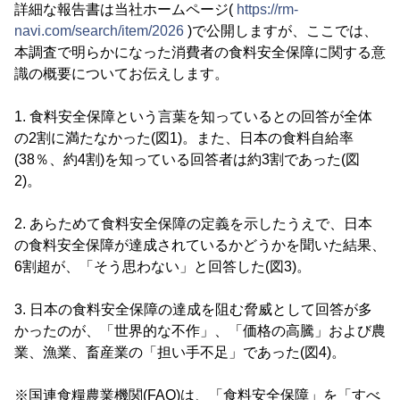
詳細な報告書は当社ホームページ(
https://rm-
navi.com/search/item/2026
)で公開しますが、ここでは、
本調査で明らかになった消費者の食料安全保障に関する意
識の概要についてお伝えします。
1. 食料安全保障という言葉を知っているとの回答が全体
の2割に満たなかった(図1)。また、日本の食料自給率
(38％、約4割)を知っている回答者は約3割であった(図
2)。
2. あらためて食料安全保障の定義を示したうえで、日本
の食料安全保障が達成されているかどうかを聞いた結果、
6割超が、「そう思わない」と回答した(図3)。
3. 日本の食料安全保障の達成を阻む脅威として回答が多
かったのが、「世界的な不作」、「価格の高騰」および農
業、漁業、畜産業の「担い手不足」であった(図4)。
※国連食糧農業機関(FAO)は、「食料安全保障」を「すべ