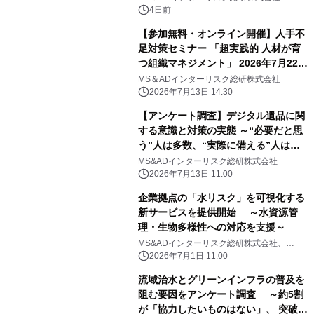
4日前
【参加無料・オンライン開催】人手不
足対策セミナー 「超実践的 人材が育
つ組織マネジメント」 2026年7月22日
(水)開催
MS＆ADインターリスク総研株式会社
2026年7月13日 14:30
【アンケート調査】デジタル遺品に関
する意識と対策の実態 ～“必要だと思
う”人は多数、“実際に備える”人は少
数～
MS&ADインターリスク総研株式会社
2026年7月13日 11:00
企業拠点の「水リスク」を可視化する
新サービスを提供開始 ～水資源管
理・生物多様性への対応を支援～
MS&ADインターリスク総研株式会社、
MS&ADインシュアランス グループ ホールデ
2026年7月1日 11:00
ィングス株式会社、株式会社地圏環境テクノ
ロジー
流域治水とグリーンインフラの普及を
阻む要因をアンケート調査 ～約5割
が「協力したいものはない」、 突破口