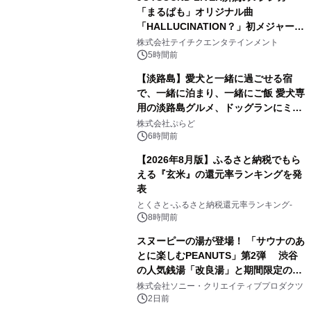
「まるぱも」オリジナル曲
「HALLUCINATION？」初メジャー配
3
信リリース決定！
株式会社テイチクエンタテインメント
5時間前
【淡路島】愛犬と一緒に過ごせる宿
で、一緒に泊まり、一緒にご飯 愛犬専
用の淡路島グルメ、ドッグランにミニ
4
プール グランピングとトレーラーハウ
株式会社ぷらど
スの2施設で
6時間前
【2026年8月版】ふるさと納税でもら
える『玄米』の還元率ランキングを発
表
5
とくさと-ふるさと納税還元率ランキング-
8時間前
スヌーピーの湯が登場！ 「サウナのあ
とに楽しむPEANUTS」第2弾 渋谷
の人気銭湯「改良湯」と期間限定のコ
6
ラボレーション サウナイキタイコラ
株式会社ソニー・クリエイティブプロダクツ
ボグッズも発売決定！
2日前