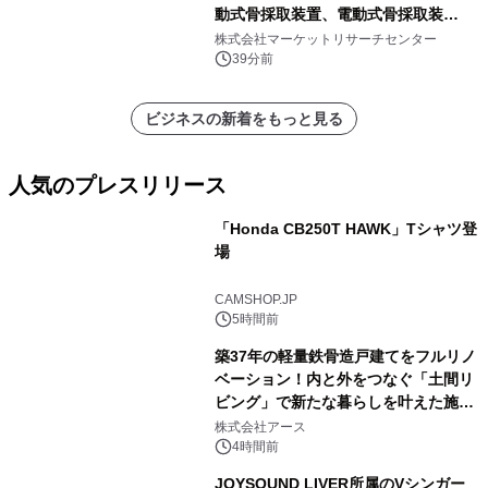
動式骨採取装置、電動式骨採取装
置）・分析レポートを発表
株式会社マーケットリサーチセンター
39分前
ビジネスの新着をもっと見る
人気のプレスリリース
「Honda CB250T HAWK」Tシャツ登
場
1
CAMSHOP.JP
5時間前
築37年の軽量鉄骨造戸建てをフルリノ
ベーション！内と外をつなぐ「土間リ
ビング」で新たな暮らしを叶えた施工
2
事例を株式会社アースが公開
株式会社アース
4時間前
JOYSOUND LIVER所属のVシンガー