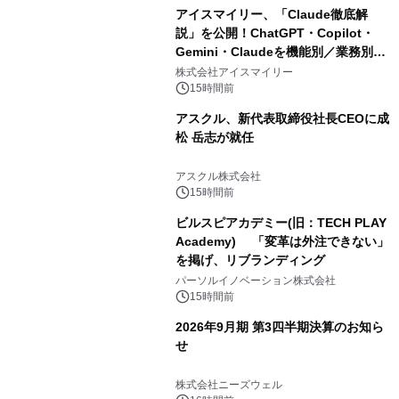
アイスマイリー、「Claude徹底解
説」を公開！ChatGPT・Copilot・
Gemini・Claudeを機能別／業務別に
比較―自社に合う生成AIの選び方がわ
株式会社アイスマイリー
かる実践ガイド
15時間前
アスクル、新代表取締役社長CEOに成
松 岳志が就任
アスクル株式会社
15時間前
ビルスピアカデミー(旧：TECH PLAY
Academy) 「変革は外注できない」
を掲げ、リブランディング
パーソルイノベーション株式会社
15時間前
2026年9月期 第3四半期決算のお知ら
せ
株式会社ニーズウェル