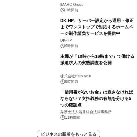
し、CAGR 3.42%で成長すると予測
IMARC Group
1時間前
DK-HP、サーバー設定から運用・修正
までワンストップで対応するホームペ
ージ制作請負サービスを提供中
DK-HP
9時間前
主婦が「10時から16時まで」で働ける
派遣求人の実態調査を公開
株式会社cielo azul
9時間前
「借用書がないお金」は返さなければ
ならない？支払義務の有無を分ける5
つの確認点
弁護士法人若井綜合法律事務所
11時間前
ビジネスの新着をもっと見る