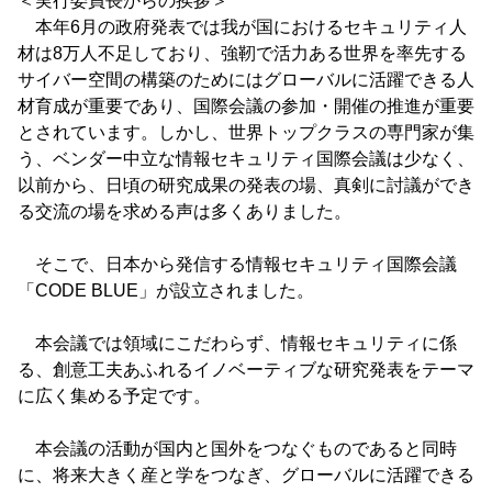
＜実行委員長からの挨拶＞
本年6月の政府発表では我が国におけるセキュリティ人
材は8万人不足しており、強靭で活力ある世界を率先する
サイバー空間の構築のためにはグローバルに活躍できる人
材育成が重要であり、国際会議の参加・開催の推進が重要
とされています。しかし、世界トップクラスの専門家が集
う、ベンダー中立な情報セキュリティ国際会議は少なく、
以前から、日頃の研究成果の発表の場、真剣に討議ができ
る交流の場を求める声は多くありました。
そこで、日本から発信する情報セキュリティ国際会議
「CODE BLUE」が設立されました。
本会議では領域にこだわらず、情報セキュリティに係
る、創意工夫あふれるイノベーティブな研究発表をテーマ
に広く集める予定です。
本会議の活動が国内と国外をつなぐものであると同時
に、将来大きく産と学をつなぎ、グローバルに活躍できる