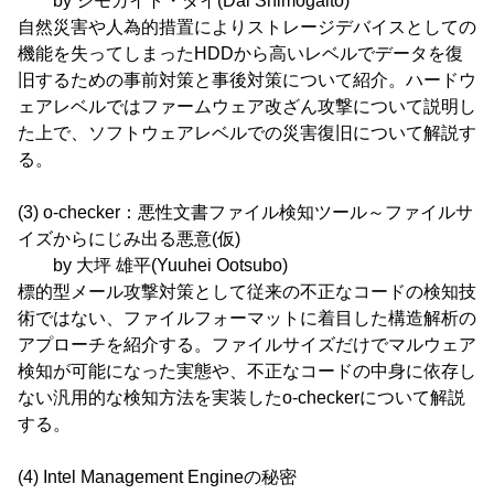
by シモガイト・ダイ(Dai Shimogaito)
自然災害や人為的措置によりストレージデバイスとしての
機能を失ってしまったHDDから高いレベルでデータを復
旧するための事前対策と事後対策について紹介。ハードウ
ェアレベルではファームウェア改ざん攻撃について説明し
た上で、ソフトウェアレベルでの災害復旧について解説す
る。
(3) o-checker：悪性文書ファイル検知ツール～ファイルサ
イズからにじみ出る悪意(仮)
by 大坪 雄平(Yuuhei Ootsubo)
標的型メール攻撃対策として従来の不正なコードの検知技
術ではない、ファイルフォーマットに着目した構造解析の
アプローチを紹介する。ファイルサイズだけでマルウェア
検知が可能になった実態や、不正なコードの中身に依存し
ない汎用的な検知方法を実装したo-checkerについて解説
する。
(4) Intel Management Engineの秘密