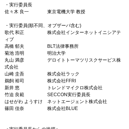
・実行委員長
佐々木 良一 東京電機大学 教授
・実行委員(順不同、オブザーバ含む)
歌代 和正 株式会社インターネットイニシアテ
ィブ
高橋 郁夫 BLT法律事務所
菊池 浩明 明治大学
丸山 満彦 デロイトトーマツリスクサービス株
式会社
山崎 圭吾 株式会社ラック
鵜飼 裕司 株式会社FFRI
新井 悠 トレンドマイクロ株式会社
竹迫 良範 SECCON実行委員長
はせがわ ようすけ ネットエージェント株式会社
篠田 佳奈 株式会社BLUE