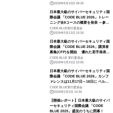
2026年6月10日 09:30
日本最大級のサイバーセキュリティ国
際会議 「CODE BLUE 2026」トレー
ニング全8コースの概要を発表 ～参加
登録は6月初旬より～
CODE BLUE実行委員会
2026年5月13日 10:30
日本最大級のサイバーセキュリティ国
際会議 「CODE BLUE 2026」講演者
募集(CFP)を開始 優れた若手発表者
には研究奨励金も コンテスト・ワー
CODE BLUE 実行委員会
クショップの主催団体も募集開始
2026年3月31日 10:00
日本最大級のサイバーセキュリティ国
際会議 「CODE BLUE 2026」カンフ
ァレンスは11月17日～18日に ベルサ
ール高田馬場にて開催決定！事前参加
CODE BLUE実行委員会
登録の受付開始
2026年2月2日 14:30
【開催レポート】日本最大級のサイバ
ーセキュリティ国際会議 「CODE
BLUE 2025」盛況のうちに閉幕！