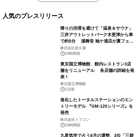
人気のプレスリリース
帰りの渋滞を避けて「温泉＆サウナ」
三井アウトレットパーク木更津から車
で約5分 湯舞音 袖ケ浦店が夏フェア
1
メニューを提供
株式会社楽久屋
19時間前
東京国立博物館、館内レストラン3店
舗をリニューアル 各店舗の詳細を発
表！
2
東京国立博物館
1日前
進化したトータルステーションのエン
トリーモデル 『GM-120シリーズ』を
発売
3
株式会社トプコン
16時間前
九星気学で占う8月の運勢、3位「三碧