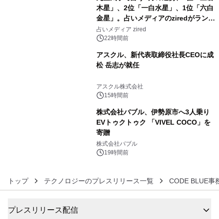
木星」、2位「一白水星」、1位「六白
金星」。占いメディアのziredがランキ
4
ングを発表
占いメディア zired
22時間前
アスクル、新代表取締役社長CEOに成
松 岳志が就任
5
アスクル株式会社
15時間前
株式会社バブル、伊勢原市へ3人乗り
EVトゥクトゥク 「VIVEL COCO」を
寄贈
6
株式会社バブル
19時間前
トップ
テクノロジーのプレスリリース一覧
CODE BLUE事
プレスリリース配信