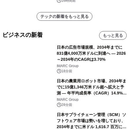
16時間前
テックの新着をもっと見る
ビジネスの新着
もっと見る
日本の広告市場規模、2034年までに
831億4,000万米ドルに到達へ ― 2026
～2034年のCAGRは3.70%
IMARC Group
18分前
日本の農業用ロボット市場、2034年ま
でに15億1,346万米ドル超へ拡大と予
測 ― 年平均成長率（CAGR）14.9%を
記録
IMARC Group
28分前
日本サプライチェーン管理（SCM）ソ
フトウェア市場は勢いを増しており、
2034年までに米ドル 1,616.7 百万に達